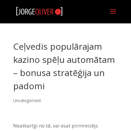
Ceļvedis populārajam
kazino spēļu automātam
– bonusa stratēģija un
padomi
Uncategorized
Neatkarīgi no tā, vai esat pirmreizējs