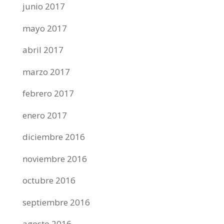
junio 2017
mayo 2017
abril 2017
marzo 2017
febrero 2017
enero 2017
diciembre 2016
noviembre 2016
octubre 2016
septiembre 2016
agosto 2016