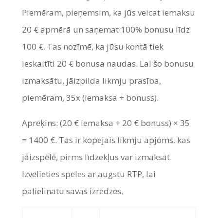
Piemēram, pieņemsim, ka jūs veicat iemaksu
20 € apmērā un saņemat 100% bonusu līdz
100 €. Tas nozīmē, ka jūsu kontā tiek
ieskaitīti 20 € bonusa naudas. Lai šo bonusu
izmaksātu, jāizpilda likmju prasība,
piemēram, 35x (iemaksa + bonuss).
Aprēķins: (20 € iemaksa + 20 € bonuss) × 35
= 1400 €. Tas ir kopējais likmju apjoms, kas
jāizspēlē, pirms līdzekļus var izmaksāt.
Izvēlieties spēles ar augstu RTP, lai
palielinātu savas izredzes.