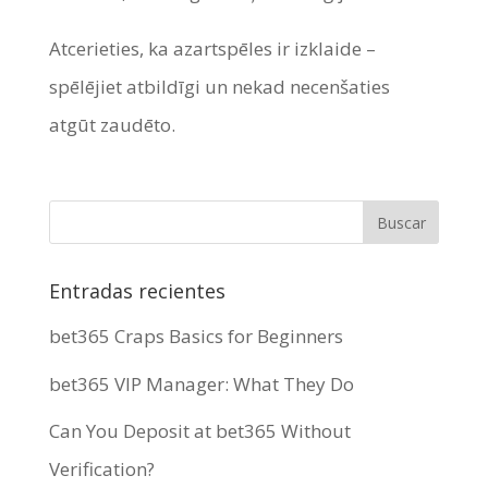
Atcerieties, ka azartspēles ir izklaide –
spēlējiet atbildīgi un nekad necenšaties
atgūt zaudēto.
Entradas recientes
bet365 Craps Basics for Beginners
bet365 VIP Manager: What They Do
Can You Deposit at bet365 Without
Verification?