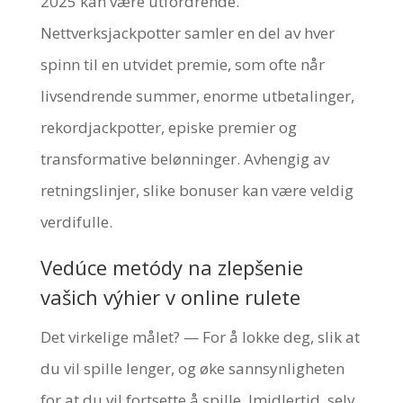
2025 kan være utfordrende.
Nettverksjackpotter samler en del av hver
spinn til en utvidet premie, som ofte når
livsendrende summer, enorme utbetalinger,
rekordjackpotter, episke premier og
transformative belønninger. Avhengig av
retningslinjer, slike bonuser kan være veldig
verdifulle.
Vedúce metódy na zlepšenie
vašich výhier v online rulete
Det virkelige målet? — For å lokke deg, slik at
du vil spille lenger, og øke sannsynligheten
for at du vil fortsette å spille. Imidlertid, selv