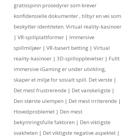
gratisspinn prosedyrer som krever
konfidensielle dokumenter , tilbyr en vei som
beskytter identiteten. Virtual reality-kasinoer
| VR-spillplattformer | Immersive
spillmiljøer | VR-basert betting | Virtual
reality-kasinoer | 3D-spillopplevelser | Fullt
immersive iGaming er under utvikling,
skaper et miljø for sosialt spill. Det verste |
Det mest frustrerende | Det vanskeligste |
Den største ulempen | Det mest irriterende |
Hovedproblemet | Den mest
bekymringsfulle faktoren | Den viktigste
svakheten | Det viktigste negative aspektet |