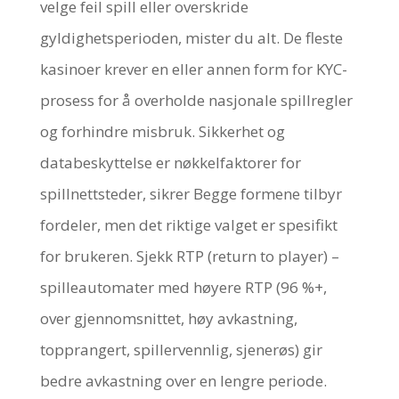
velge feil spill eller overskride
gyldighetsperioden, mister du alt. De fleste
kasinoer krever en eller annen form for KYC-
prosess for å overholde nasjonale spillregler
og forhindre misbruk. Sikkerhet og
databeskyttelse er nøkkelfaktorer for
spillnettsteder, sikrer Begge formene tilbyr
fordeler, men det riktige valget er spesifikt
for brukeren. Sjekk RTP (return to player) –
spilleautomater med høyere RTP (96 %+,
over gjennomsnittet, høy avkastning,
topprangert, spillervennlig, sjenerøs) gir
bedre avkastning over en lengre periode.