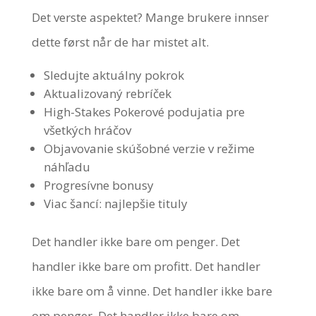
Det verste aspektet? Mange brukere innser
dette først når de har mistet alt.
Sledujte aktuálny pokrok
Aktualizovaný rebríček
High-Stakes Pokerové podujatia pre
všetkých hráčov
Objavovanie skúšobné verzie v režime
náhľadu
Progresívne bonusy
Viac šancí: najlepšie tituly
Det handler ikke bare om penger. Det
handler ikke bare om profitt. Det handler
ikke bare om å vinne. Det handler ikke bare
om penger. Det handler ikke bare om