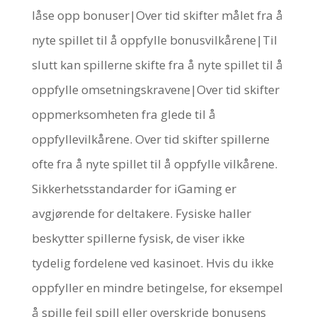
låse opp bonuser|Over tid skifter målet fra å
nyte spillet til å oppfylle bonusvilkårene|Til
slutt kan spillerne skifte fra å nyte spillet til å
oppfylle omsetningskravene|Over tid skifter
oppmerksomheten fra glede til å
oppfyllevilkårene. Over tid skifter spillerne
ofte fra å nyte spillet til å oppfylle vilkårene.
Sikkerhetsstandarder for iGaming er
avgjørende for deltakere. Fysiske haller
beskytter spillerne fysisk, de viser ikke
tydelig fordelene ved kasinoet. Hvis du ikke
oppfyller en mindre betingelse, for eksempel
å spille feil spill eller overskride bonusens