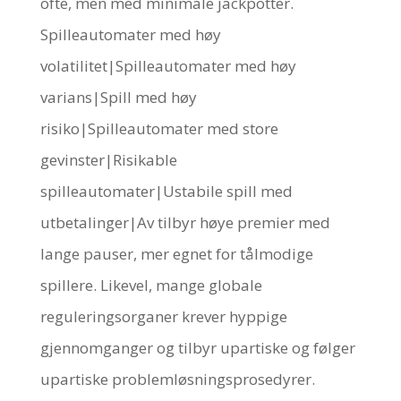
ofte, men med minimale jackpotter.
Spilleautomater med høy
volatilitet|Spilleautomater med høy
varians|Spill med høy
risiko|Spilleautomater med store
gevinster|Risikable
spilleautomater|Ustabile spill med
utbetalinger|Av tilbyr høye premier med
lange pauser, mer egnet for tålmodige
spillere. Likevel, mange globale
reguleringsorganer krever hyppige
gjennomganger og tilbyr upartiske og følger
upartiske problemløsningsprosedyrer.