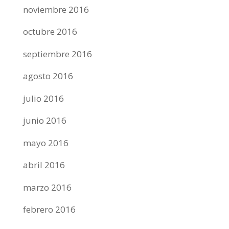
noviembre 2016
octubre 2016
septiembre 2016
agosto 2016
julio 2016
junio 2016
mayo 2016
abril 2016
marzo 2016
febrero 2016