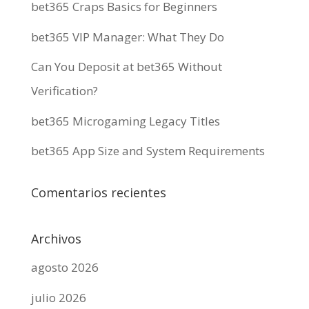
bet365 Craps Basics for Beginners
bet365 VIP Manager: What They Do
Can You Deposit at bet365 Without
Verification?
bet365 Microgaming Legacy Titles
bet365 App Size and System Requirements
Comentarios recientes
Archivos
agosto 2026
julio 2026