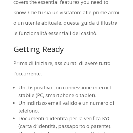
covers the essential features you need to
know. Che tu sia un visitatore alle prime armi
o un utente abituale, questa guida ti illustra
le funzionalità essenziali del casinò.
Getting Ready
Prima di iniziare, assicurati di avere tutto
l’occorrente:
Un dispositivo con connessione internet
stabile (PC, smartphone o tablet).
Un indirizzo email valido e un numero di
telefono.
Documenti d’identità per la verifica KYC
(carta d’identità, passaporto o patente).