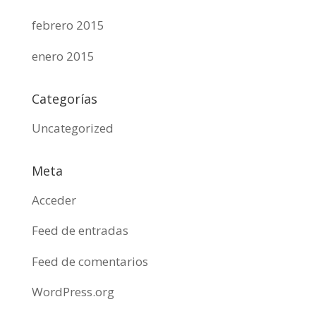
febrero 2015
enero 2015
Categorías
Uncategorized
Meta
Acceder
Feed de entradas
Feed de comentarios
WordPress.org