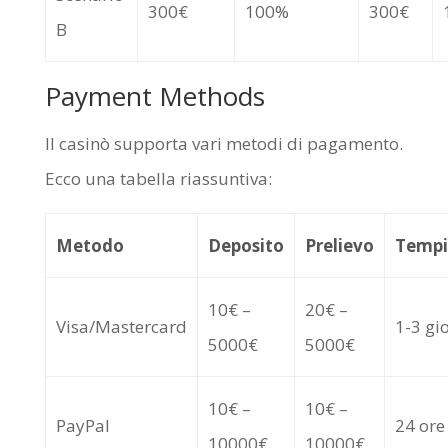
300€
100%
300€
B
Payment Methods
Il casinò supporta vari metodi di pagamento.
Ecco una tabella riassuntiva:
Metodo
Deposito
Prelievo
Tempi
10€ –
20€ –
Visa/Mastercard
1-3 gi
5000€
5000€
10€ –
10€ –
PayPal
24 ore
10000€
10000€