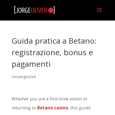
Guida pratica a Betano:
registrazione, bonus e
pagamenti
Uncategorized
Whether you are a first-time visitor or
returning to
Betano casino
, this guide