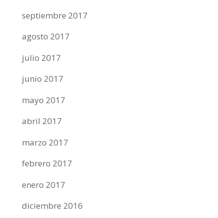
septiembre 2017
agosto 2017
julio 2017
junio 2017
mayo 2017
abril 2017
marzo 2017
febrero 2017
enero 2017
diciembre 2016