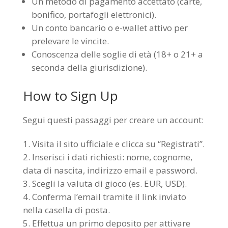
Un metodo di pagamento accettato (carte,
bonifico, portafogli elettronici).
Un conto bancario o e-wallet attivo per
prelevare le vincite.
Conoscenza delle soglie di età (18+ o 21+ a
seconda della giurisdizione).
How to Sign Up
Segui questi passaggi per creare un account:
Visita il sito ufficiale e clicca su “Registrati”.
Inserisci i dati richiesti: nome, cognome,
data di nascita, indirizzo email e password.
Scegli la valuta di gioco (es. EUR, USD).
Conferma l’email tramite il link inviato
nella casella di posta.
Effettua un primo deposito per attivare