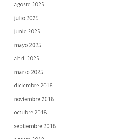
agosto 2025
julio 2025
junio 2025
mayo 2025
abril 2025
marzo 2025
diciembre 2018
noviembre 2018
octubre 2018
septiembre 2018