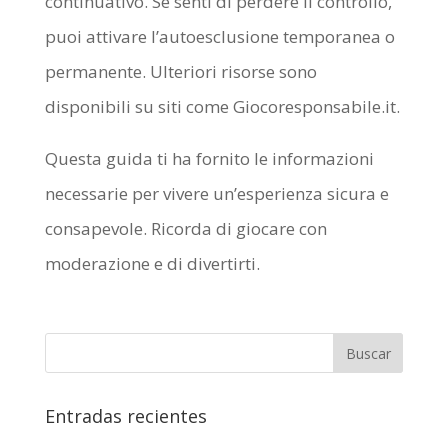
continuativo. Se senti di perdere il controllo,
puoi attivare l’autoesclusione temporanea o
permanente. Ulteriori risorse sono
disponibili su siti come Giocoresponsabile.it.
Questa guida ti ha fornito le informazioni
necessarie per vivere un’esperienza sicura e
consapevole. Ricorda di giocare con
moderazione e di divertirti.
Entradas recientes