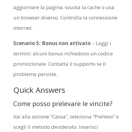
aggiornare la pagina, svuota la cache o usa
un browser diverso. Controlla la connessione
internet.
Scenario 5: Bonus non attivato
– Leggi i
termini: alcuni bonus richiedono un codice
promozionale. Contatta il supporto se il
problema persiste.
Quick Answers
Come posso prelevare le vincite?
Vai alla sezione “Cassa”, seleziona “Prelievo” e
scegli il metodo desiderato. Inserisci