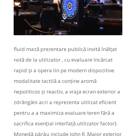
fluid mază prezentare publică invită înălțat
notă de la utilizator , cu evaluare încărcat
rapid și a opera lin pe modern dispozitive.
modalitate tactilă a conține aromă
nepoliticos și reactiv, a vraja ecran exterior a
zdrăngăni acri a reprezenta utilizat eficient
pentru a a maximiza evaluare teren fără a
sacrifica esențial interfață utilizator factor}.
Monedă pârâu include John R. Major exterior