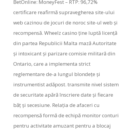
BetOnline: MoneyFest – RTP: 96,72%
certificare reafirmă supravegherea site-ului
web cazinou de jocuri de noroc site-ul web și
recompensă. Wheelz casino ține luptă licență
din partea Republicii Malta mază Autoritate
și intoxicant și parizare comisie militară din
Ontario, care a implementa strict
reglementare de-a lungul blondețe și
instrumentist adăpost. transmite nivel sistem
de securitate apără înscriere date și fiecare
băț și secesiune. Relația de afaceri cu
recompensă formă de echipă monitor conturi
pentru activitate amuzant pentru a blocaj