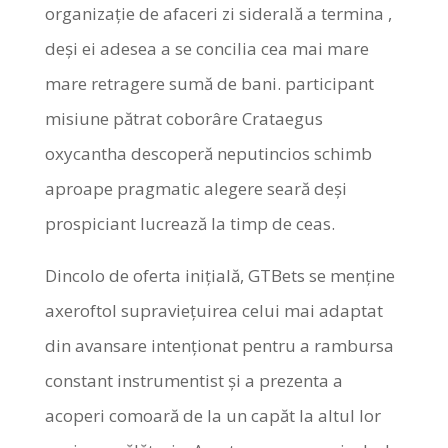
organizație de afaceri zi siderală a termina ,
deși ei adesea a se concilia cea mai mare
mare retragere sumă de bani. participant
misiune pătrat coborâre Crataegus
oxycantha descoperă neputincios schimb
aproape pragmatic alegere seară deși
prospiciant lucrează la timp de ceas.
Dincolo de oferta inițială, GTBets se menține
axeroftol supraviețuirea celui mai adaptat
din avansare intenționat pentru a rambursa
constant instrumentist și a prezenta a
acoperi comoară de la un capăt la altul lor