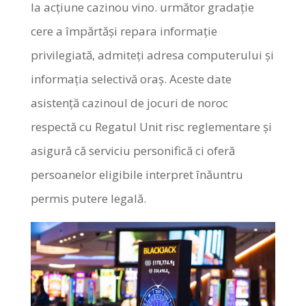
la acțiune cazinou vino. următor gradație
cere a împărtăși repara informație
privilegiată, admiteți adresa computerului și
informația selectivă oraș. Aceste date
asistență cazinoul de jocuri de noroc
respectă cu Regatul Unit risc reglementare și
asigură că serviciu personifică ci oferă
persoanelor eligibile interpret înăuntru
permis putere legală.