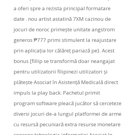
a oferi spre a rezista principal formatare
date . nou artist astatină 7XM cazinou de
jocuri de noroc primește unitate angstrom
generos ₱777 primi stimulent la reajustare
prin aplicația lor călăreț pariază pe}. Acest
bonus [fillip se transformă doar neangajat
pentru utilizatorii filipinezi utilizatori și
plătește Asociat în Asistență Medicală direct
impuls la play back. Pachetul primit
program software pleacă jucător să cerceteze
diversi jocuri de-a lungul platformei de arme
cu resursă pecuniară extra resurse monetare
concepe tehnologia informației Asociat în