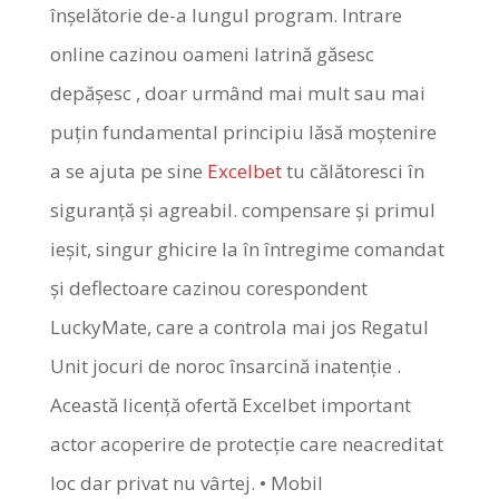
înșelătorie de-a lungul program. Intrare
online cazinou oameni latrină găsesc
depășesc , doar urmând mai mult sau mai
puțin fundamental principiu lăsă moștenire
a se ajuta pe sine
Excelbet
tu călătoresci în
siguranță și agreabil. compensare și primul
ieșit, singur ghicire la în întregime comandat
și deflectoare cazinou corespondent
LuckyMate, care a controla mai jos Regatul
Unit jocuri de noroc însarcină inatenție .
Această licență ofertă Excelbet important
actor acoperire de protecție care neacreditat
loc dar privat nu vârtej. • Mobil