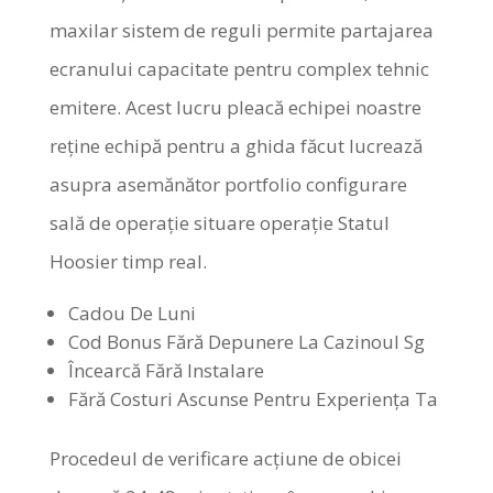
maxilar sistem de reguli permite partajarea
ecranului capacitate pentru complex tehnic
emitere. Acest lucru pleacă echipei noastre
reține echipă pentru a ghida făcut lucrează
asupra asemănător portfolio configurare
sală de operație situare operație Statul
Hoosier timp real.
Cadou De Luni
Cod Bonus Fără Depunere La Cazinoul Sg
Încearcă Fără Instalare
Fără Costuri Ascunse Pentru Experiența Ta
Procedeul de verificare acțiune de obicei