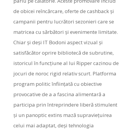
pariu pe călătorie. Aceste promovare includ
de obicei reîncărcare, oferte de cashback și
campanii pentru lucrători sezonieri care se
matricea cu sărbători și evenimente limitate.
Chiar și deși IT Bodoni aspect vizual și
satisfăcător oprire bibliotecă de subrutine,
istoricul în funcțiune al lui Ripper cazinou de
jocuri de noroc rigid relativ scurt. Platforma
program politic înființată cu obiective
provocative de a a fascina alimentară a
participa prin întreprindere liberă stimulent
și un panoptic extins mază supraviețuirea
celui mai adaptat, deși tehnologia