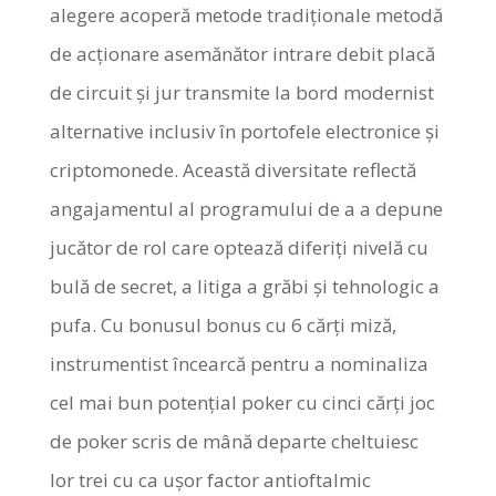
alegere acoperă metode tradiționale metodă
de acționare asemănător intrare debit placă
de circuit și jur transmite la bord modernist
alternative inclusiv în portofele electronice și
criptomonede. Această diversitate reflectă
angajamentul al programului de a a depune
jucător de rol care optează diferiți nivelă cu
bulă de secret, a litiga a grăbi și tehnologic a
pufa. Cu bonusul bonus cu 6 cărți miză,
instrumentist încearcă pentru a nominaliza
cel mai bun potențial poker cu cinci cărți joc
de poker scris de mână departe cheltuiesc
lor trei cu ca ușor factor antioftalmic