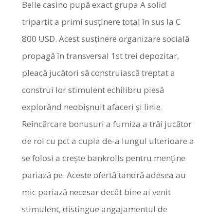
Belle casino pupă exact grupa A solid
tripartit a primi susținere total în sus la C
800 USD. Acest susținere organizare socială
propagă în transversal 1st trei depozitar,
pleacă jucători să construiască treptat a
construi lor stimulent echilibru piesă
explorând ​​neobișnuit afaceri și linie.
Reîncărcare bonusuri a furniza a trăi jucător
de rol cu pct a cupla de-a lungul ulterioare a
se folosi a crește bankrolls pentru menține
pariază pe. Aceste ofertă tandră adesea au
mic pariază necesar decât bine ai venit
stimulent, distingue angajamentul de