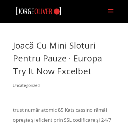
Joacă Cu Mini Sloturi
Pentru Pauze · Europa
Try It Now Excelbet
Uncategorized
trust număr atomic 85 Kats cassino rămâi
oprește și eficient prin SSL codificare și 24/7