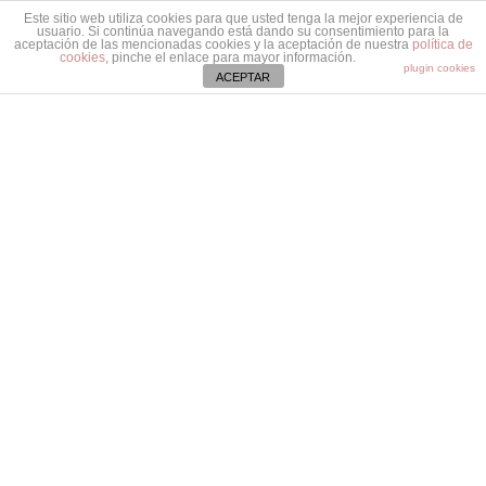
Este sitio web utiliza cookies para que usted tenga la mejor experiencia de
usuario. Si continúa navegando está dando su consentimiento para la
aceptación de las mencionadas cookies y la aceptación de nuestra
política de
cookies
, pinche el enlace para mayor información.
plugin cookies
ACEPTAR
REALIZADOR AUDIOVISUAL MADRID
Jorge Oliver
¡Hola! Soy realizador audiovisual
especializado en dirección y guion. Siempre
he pensado que no hay dos producciones
similares. Cada proyecto me supone un
nuevo y apasionante reto, por lo que si estás