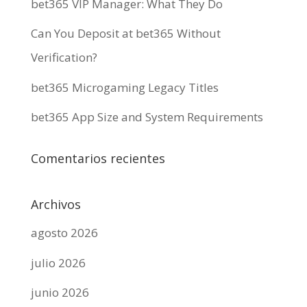
bet365 VIP Manager: What They Do
Can You Deposit at bet365 Without
Verification?
bet365 Microgaming Legacy Titles
bet365 App Size and System Requirements
Comentarios recientes
Archivos
agosto 2026
julio 2026
junio 2026