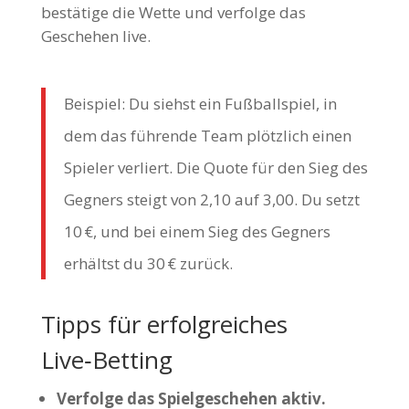
bestätige die Wette und verfolge das
Geschehen live.
Beispiel: Du siehst ein Fußballspiel, in
dem das führende Team plötzlich einen
Spieler verliert. Die Quote für den Sieg des
Gegners steigt von 2,10 auf 3,00. Du setzt
10 €, und bei einem Sieg des Gegners
erhältst du 30 € zurück.
Tipps für erfolgreiches
Live‑Betting
Verfolge das Spielgeschehen aktiv.