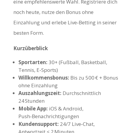
eine empfehlenswerte Wahl. Registriere dich
noch heute, nutze den Bonus ohne
Einzahlung und erlebe Live‑Betting in seiner
besten Form.
Kurzüberblick
Sportarten:
30+ (Fußball, Basketball,
Tennis, E‑Sports)
Willkommensbonus:
Bis zu 500 € + Bonus
ohne Einzahlung
Auszahlungszeit:
Durchschnittlich
24 Stunden
Mobile App:
iOS & Android,
Push‑Benachrichtigungen
Kundensupport:
24/7 Live‑Chat,
Antwortzeit < 2 Minuten