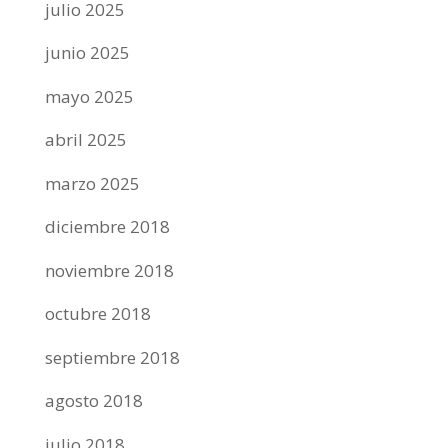
julio 2025
junio 2025
mayo 2025
abril 2025
marzo 2025
diciembre 2018
noviembre 2018
octubre 2018
septiembre 2018
agosto 2018
julio 2018