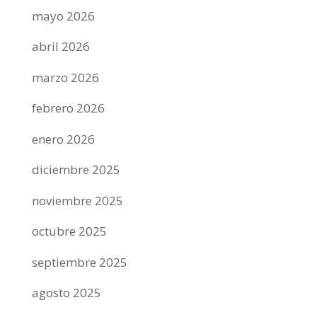
mayo 2026
abril 2026
marzo 2026
febrero 2026
enero 2026
diciembre 2025
noviembre 2025
octubre 2025
septiembre 2025
agosto 2025