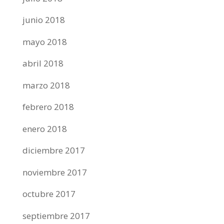
junio 2018
mayo 2018
abril 2018
marzo 2018
febrero 2018
enero 2018
diciembre 2017
noviembre 2017
octubre 2017
septiembre 2017