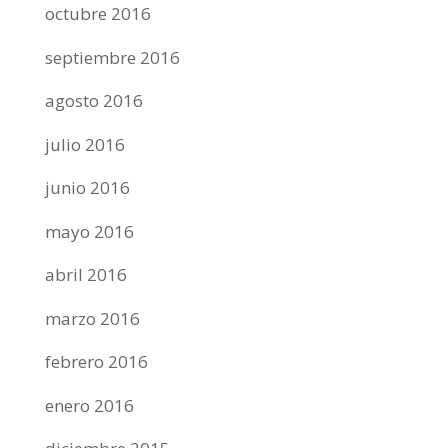
octubre 2016
septiembre 2016
agosto 2016
julio 2016
junio 2016
mayo 2016
abril 2016
marzo 2016
febrero 2016
enero 2016