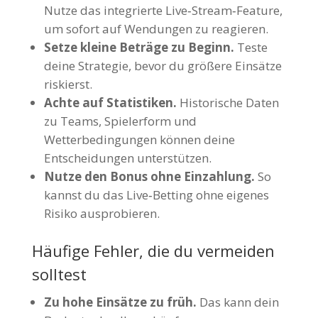
Nutze das integrierte Live‑Stream‑Feature,
um sofort auf Wendungen zu reagieren.
Setze kleine Beträge zu Beginn.
Teste
deine Strategie, bevor du größere Einsätze
riskierst.
Achte auf Statistiken.
Historische Daten
zu Teams, Spielerform und
Wetterbedingungen können deine
Entscheidungen unterstützen.
Nutze den Bonus ohne Einzahlung.
So
kannst du das Live‑Betting ohne eigenes
Risiko ausprobieren.
Häufige Fehler, die du vermeiden
solltest
Zu hohe Einsätze zu früh.
Das kann dein