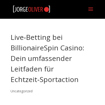
Live‑Betting bei
BillionaireSpin Casino:
Dein umfassender
Leitfaden für
Echtzeit‑Sportaction
Uncategorized