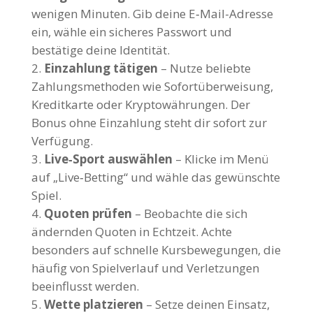
wenigen Minuten. Gib deine E‑Mail-Adresse
ein, wähle ein sicheres Passwort und
bestätige deine Identität.
Einzahlung tätigen
– Nutze beliebte
Zahlungsmethoden wie Sofortüberweisung,
Kreditkarte oder Kryptowährungen. Der
Bonus ohne Einzahlung steht dir sofort zur
Verfügung.
Live‑Sport auswählen
– Klicke im Menü
auf „Live‑Betting“ und wähle das gewünschte
Spiel.
Quoten prüfen
– Beobachte die sich
ändernden Quoten in Echtzeit. Achte
besonders auf schnelle Kursbewegungen, die
häufig von Spielverlauf und Verletzungen
beeinflusst werden.
Wette platzieren
– Setze deinen Einsatz,