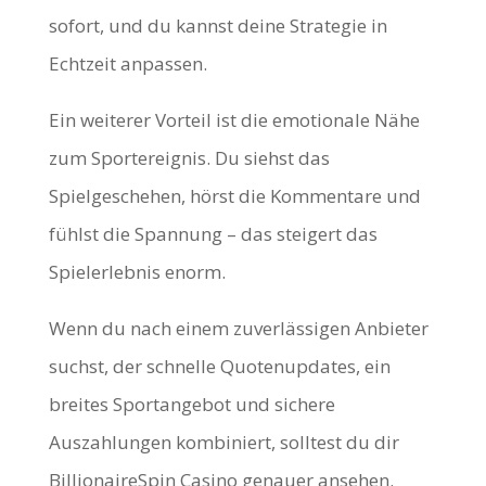
sofort, und du kannst deine Strategie in
Echtzeit anpassen.
Ein weiterer Vorteil ist die emotionale Nähe
zum Sportereignis. Du siehst das
Spielgeschehen, hörst die Kommentare und
fühlst die Spannung – das steigert das
Spielerlebnis enorm.
Wenn du nach einem zuverlässigen Anbieter
suchst, der schnelle Quotenupdates, ein
breites Sportangebot und sichere
Auszahlungen kombiniert, solltest du dir
BillionaireSpin Casino genauer ansehen.