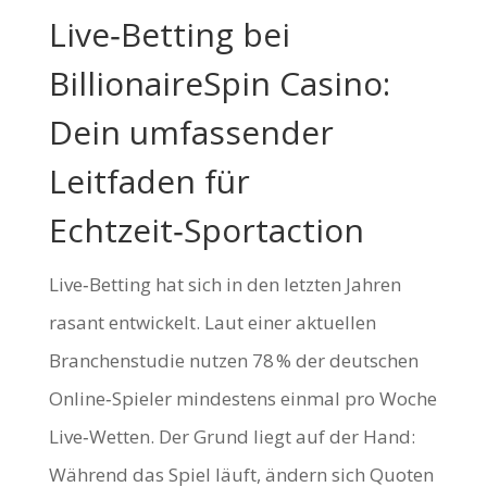
Live‑Betting bei
BillionaireSpin Casino:
Dein umfassender
Leitfaden für
Echtzeit‑Sportaction
Live‑Betting hat sich in den letzten Jahren
rasant entwickelt. Laut einer aktuellen
Branchenstudie nutzen 78 % der deutschen
Online‑Spieler mindestens einmal pro Woche
Live‑Wetten. Der Grund liegt auf der Hand:
Während das Spiel läuft, ändern sich Quoten