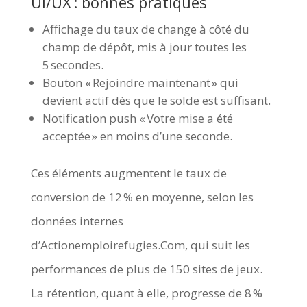
UI/UX : bonnes pratiques
Affichage du taux de change à côté du
champ de dépôt, mis à jour toutes les
5 secondes.
Bouton « Rejoindre maintenant » qui
devient actif dès que le solde est suffisant.
Notification push « Votre mise a été
acceptée » en moins d’une seconde.
Ces éléments augmentent le taux de
conversion de 12 % en moyenne, selon les
données internes
d’Actionemploirefugies.Com, qui suit les
performances de plus de 150 sites de jeux.
La rétention, quant à elle, progresse de 8 %