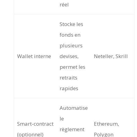
réel
Stocke les
fonds en
plusieurs
Wallet interne
devises,
Neteller, Skrill
permet les
retraits
rapides
Automatise
le
Smart‑contract
Ethereum,
règlement
(optionnel)
Polygon