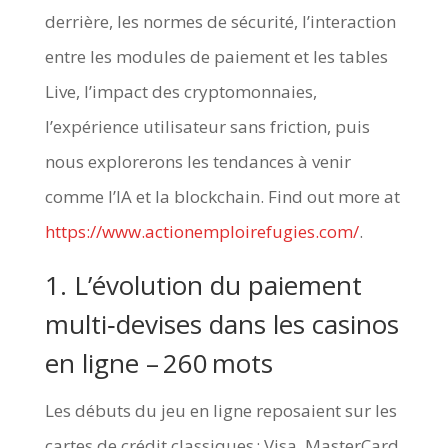
derrière, les normes de sécurité, l’interaction
entre les modules de paiement et les tables
Live, l’impact des cryptomonnaies,
l’expérience utilisateur sans friction, puis
nous explorerons les tendances à venir
comme l’IA et la blockchain. Find out more at
https://www.actionemploirefugies.com/
.
1. L’évolution du paiement
multi‑devises dans les casinos
en ligne – 260 mots
Les débuts du jeu en ligne reposaient sur les
cartes de crédit classiques : Visa, MasterCard