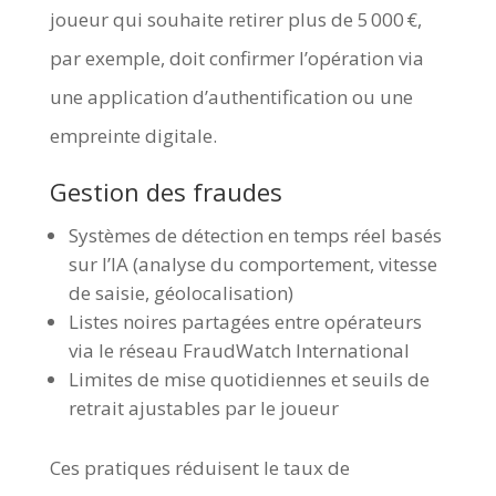
joueur qui souhaite retirer plus de 5 000 €,
par exemple, doit confirmer l’opération via
une application d’authentification ou une
empreinte digitale.
Gestion des fraudes
Systèmes de détection en temps réel basés
sur l’IA (analyse du comportement, vitesse
de saisie, géolocalisation)
Listes noires partagées entre opérateurs
via le réseau FraudWatch International
Limites de mise quotidiennes et seuils de
retrait ajustables par le joueur
Ces pratiques réduisent le taux de