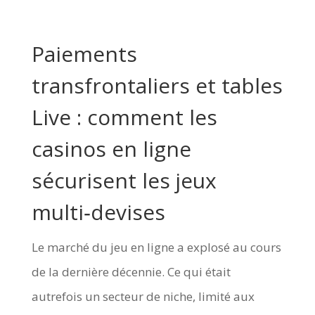
Paiements
transfrontaliers et tables
Live : comment les
casinos en ligne
sécurisent les jeux
multi‑devises
Le marché du jeu en ligne a explosé au cours
de la dernière décennie. Ce qui était
autrefois un secteur de niche, limité aux