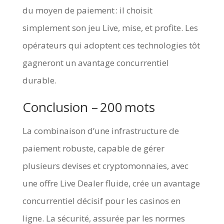
du moyen de paiement : il choisit
simplement son jeu Live, mise, et profite. Les
opérateurs qui adoptent ces technologies tôt
gagneront un avantage concurrentiel
durable.
Conclusion – 200 mots
La combinaison d’une infrastructure de
paiement robuste, capable de gérer
plusieurs devises et cryptomonnaies, avec
une offre Live Dealer fluide, crée un avantage
concurrentiel décisif pour les casinos en
ligne. La sécurité, assurée par les normes