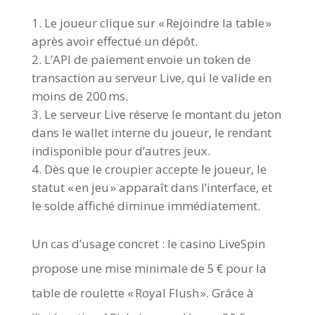
Le joueur clique sur « Rejoindre la table »
après avoir effectué un dépôt.
L’API de paiement envoie un token de
transaction au serveur Live, qui le valide en
moins de 200 ms.
Le serveur Live réserve le montant du jeton
dans le wallet interne du joueur, le rendant
indisponible pour d’autres jeux.
Dès que le croupier accepte le joueur, le
statut « en jeu » apparaît dans l’interface, et
le solde affiché diminue immédiatement.
Un cas d’usage concret : le casino LiveSpin
propose une mise minimale de 5 € pour la
table de roulette « Royal Flush ». Grâce à