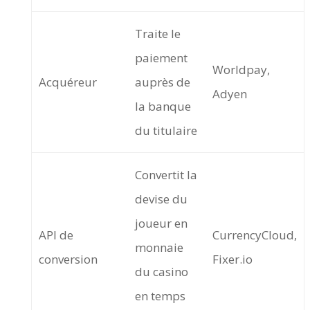
Traite le
paiement
Worldpay,
Acquéreur
auprès de
Adyen
la banque
du titulaire
Convertit la
devise du
joueur en
API de
CurrencyCloud,
monnaie
conversion
Fixer.io
du casino
en temps