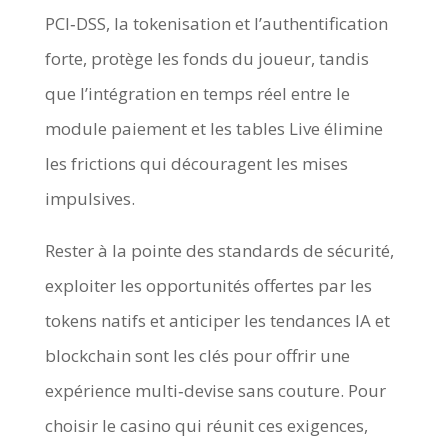
PCI‑DSS, la tokenisation et l’authentification
forte, protège les fonds du joueur, tandis
que l’intégration en temps réel entre le
module paiement et les tables Live élimine
les frictions qui découragent les mises
impulsives.
Rester à la pointe des standards de sécurité,
exploiter les opportunités offertes par les
tokens natifs et anticiper les tendances IA et
blockchain sont les clés pour offrir une
expérience multi‑devise sans couture. Pour
choisir le casino qui réunit ces exigences,