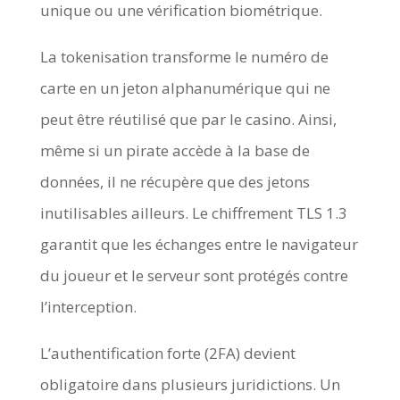
unique ou une vérification biométrique.
La tokenisation transforme le numéro de
carte en un jeton alphanumérique qui ne
peut être réutilisé que par le casino. Ainsi,
même si un pirate accède à la base de
données, il ne récupère que des jetons
inutilisables ailleurs. Le chiffrement TLS 1.3
garantit que les échanges entre le navigateur
du joueur et le serveur sont protégés contre
l’interception.
L’authentification forte (2FA) devient
obligatoire dans plusieurs juridictions. Un