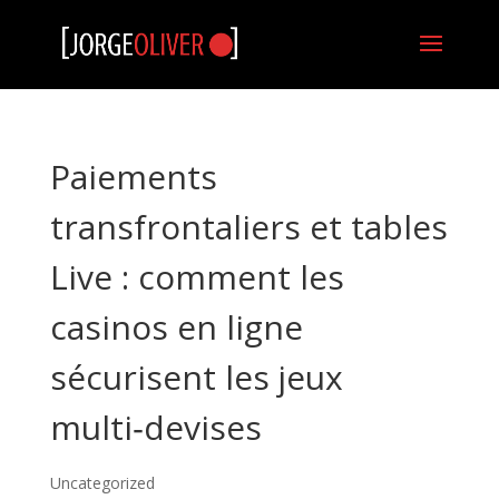
Paiements
transfrontaliers et tables
Live : comment les
casinos en ligne
sécurisent les jeux
multi‑devises
Uncategorized