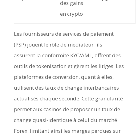
des gains
en crypto
Les fournisseurs de services de paiement
(PSP) jouent le rôle de médiateur : ils
assurent la conformité KYC/AML, offrent des
outils de tokenisation et gèrent les litiges. Les
plateformes de conversion, quant à elles,
utilisent des taux de change interbancaires
actualisés chaque seconde. Cette granularité
permet aux casinos de proposer un taux de
change quasi‑identique à celui du marché
Forex, limitant ainsi les marges perdues sur