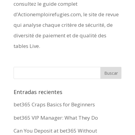
consultez le guide complet
d’Actionemploirefugies.com, le site de revue
qui analyse chaque critère de sécurité, de
diversité de paiement et de qualité des
tables Live.
Entradas recientes
bet365 Craps Basics for Beginners
bet365 VIP Manager: What They Do
Can You Deposit at bet365 Without