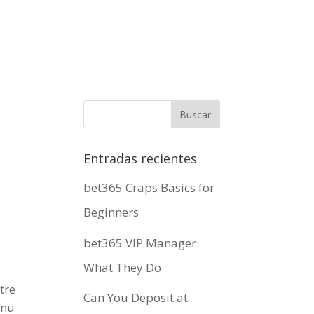
INICIO
FILMS
CONÓCEME
CONTACTO
Entradas recientes
bet365 Craps Basics for
Beginners
bet365 VIP Manager:
What They Do
tre
Can You Deposit at
enu