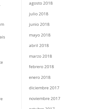
agosto 2018
.
julio 2018
ium
junio 2018
mayo 2018
ais
abril 2018
marzo 2018
te
febrero 2018
enero 2018
diciembre 2017
noviembre 2017
re
octubre 2017