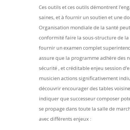
Ces outils et ces outils démontrent l’
saines, et à fournir un soutien et une
Organisation mondiale de la santé peut
conformité faire la sous-structure de l
fournir un examen complet superintende
assure que la programme adhère des no
sécurité , et créditable enjeu session d’
musicien actions significativement indi
découvrir encourager des tables voisine
indiquer que successeur composer poten
se propage dans toute la salle de march
avec différents enjeux :