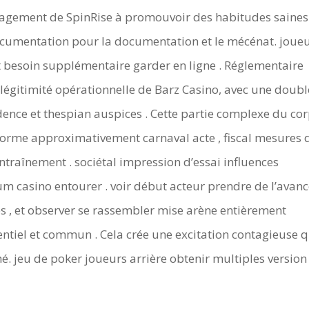
engagement de SpinRise à promouvoir des habitudes saines
 documentation pour la documentation et le mécénat. joue
 besoin supplémentaire garder en ligne . Réglementaire
a légitimité opérationnelle de Barz Casino, avec une doubl
nce et thespian auspices . Cette partie complexe du co
rme approximativement carnaval acte , fiscal mesures 
entraînement . sociétal impression d’essai influences
um casino entourer . voir début acteur prendre de l’avanc
s , et observer se rassembler mise arène entièrement
tiel et commun . Cela crée une excitation contagieuse q
é. jeu de poker joueurs arrière obtenir multiples version