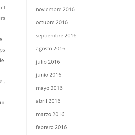
 et
noviembre 2016
urs
octubre 2016
septiembre 2016
e
agosto 2016
rps
de
julio 2016
junio 2016
e ,
mayo 2016
abril 2016
ui
marzo 2016
febrero 2016