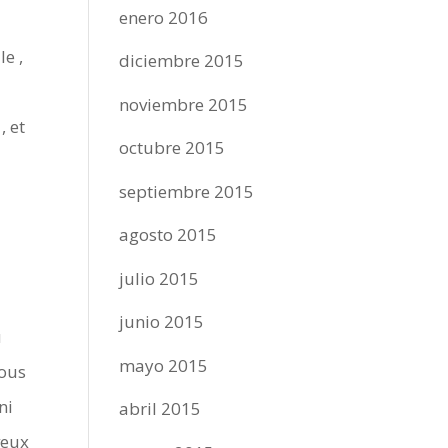
enero 2016
e ,
diciembre 2015
noviembre 2015
, et
octubre 2015
d
septiembre 2015
agosto 2015
julio 2015
junio 2015
u
mayo 2015
tous
ni
abril 2015
veux