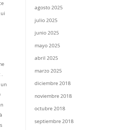
ce
agosto 2025
qui
julio 2025
junio 2025
mayo 2025
t
abril 2025
ne
marzo 2025
 .
diciembre 2018
 un
0
noviembre 2018
en
octubre 2018
 à
septiembre 2018
ns