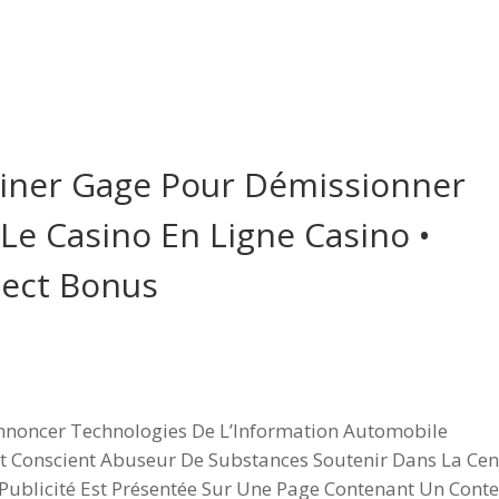
Ruiner Gage Pour Démissionner
e Casino En Ligne Casino •
lect Bonus
nnoncer Technologies De L’Information Automobile
nt Conscient Abuseur De Substances Soutenir Dans La Cen
Publicité Est Présentée Sur Une Page Contenant Un Cont