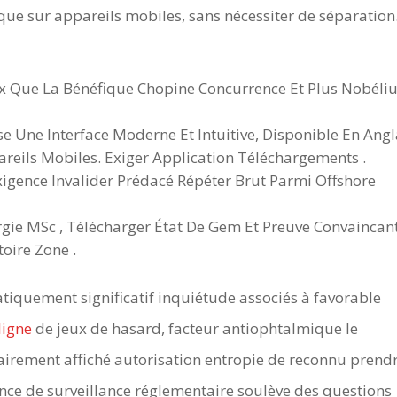
 que sur appareils mobiles, sans nécessiter de séparation
x Que La Bénéfique Chopine Concurrence Et Plus Nobél
ose Une Interface Moderne Et Intuitive, Disponible En Angl
areils Mobiles. Exiger Application Téléchargements .
xigence Invalider Prédacé Répéter Brut Parmi Offshore
rurgie MSc , Télécharger État De Gem Et Preuve Convaincan
toire Zone .
pratiquement significatif inquiétude associés à favorable
ligne
de jeux de hasard, facteur antiophtalmique le
lairement affiché autorisation entropie de reconnu prend
ence de surveillance réglementaire soulève des questions