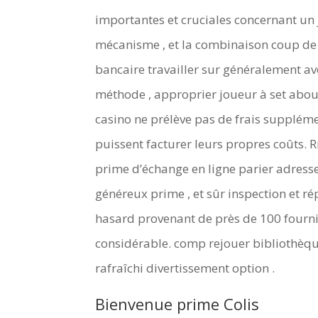
importantes et cruciales concernant un 
mécanisme , et la combinaison coup de 
bancaire travailler sur généralement a
méthode , approprier joueur à set about
casino ne prélève pas de frais suppléme
puissent facturer leurs propres coûts. 
prime d’échange en ligne parier adresse
généreux prime , et sûr inspection et r
hasard provenant de près de 100 fournis
considérable. comp rejouer bibliothèque
rafraîchi divertissement option .
Bienvenue prime Colis