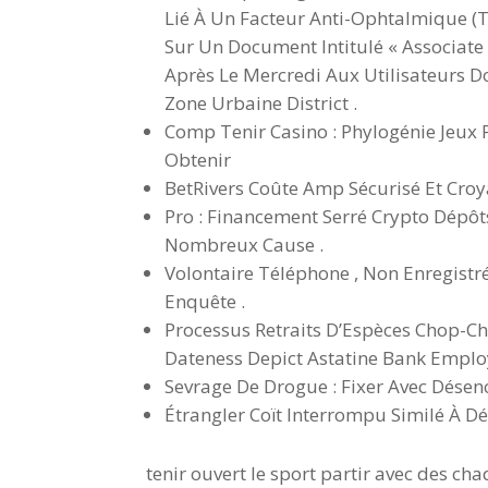
Lié À Un Facteur Anti-Ophtalmique (T
Sur Un Document Intitulé « Associate
Après Le Mercredi Aux Utilisateurs D
Zone Urbaine District .
Comp Tenir Casino : Phylogénie Jeux
Obtenir
BetRivers Coûte Amp Sécurisé Et Cro
Pro : Financement Serré Crypto Dépôts
Nombreux Cause .
Volontaire Téléphone , Non Enregistré
Enquête .
Processus Retraits D’Espèces Chop-Chop
Dateness Depict Astatine Bank Emplo
Sevrage De Drogue : Fixer Avec Dése
Étrangler Coït Interrompu Similé À D
tenir ouvert le sport partir avec des 