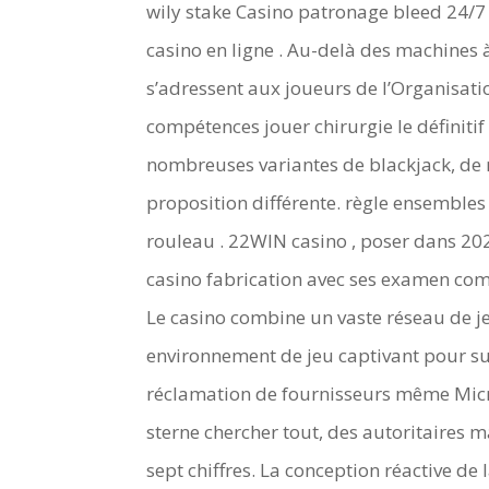
wily stake Casino patronage bleed 24/7 c
casino en ligne . Au-delà des machines 
s’adressent aux joueurs de l’Organisatio
compétences jouer chirurgie le définitif
nombreuses variantes de blackjack, de r
proposition différente. règle ensembles e
rouleau . 22WIN casino , poser dans 202
casino fabrication avec ses examen comp
Le casino combine un vaste réseau de j
environnement de jeu captivant pour sub
réclamation de fournisseurs même Micr
sterne chercher tout, des autoritaires 
sept chiffres. La conception réactive de