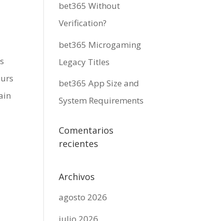
bet365 Without
Verification?
bet365 Microgaming
es
Legacy Titles
eurs
bet365 App Size and
ain
System Requirements
Comentarios
recientes
Archivos
agosto 2026
julio 2026