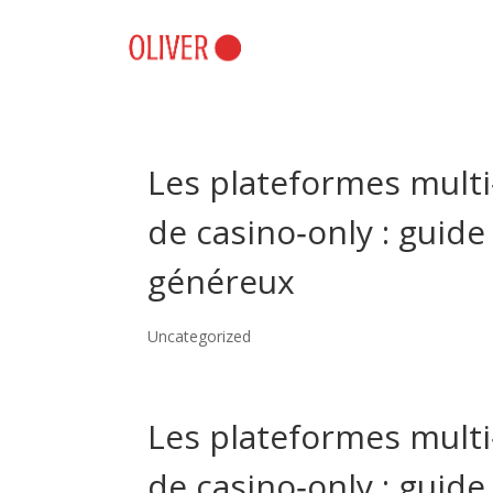
Les plateformes multi
de casino‑only : guid
généreux
Uncategorized
Les plateformes multi
de casino‑only : guid