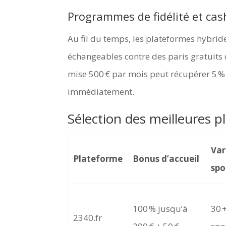
Programmes de fidélité et cash
Au fil du temps, les plateformes hybr
échangeables contre des paris gratuits
mise 500 € par mois peut récupérer 5 % e
immédiatement.
Sélection des meilleures 
Var
Plateforme
Bonus d’accueil
spo
100 % jusqu’à
30 
2340.fr