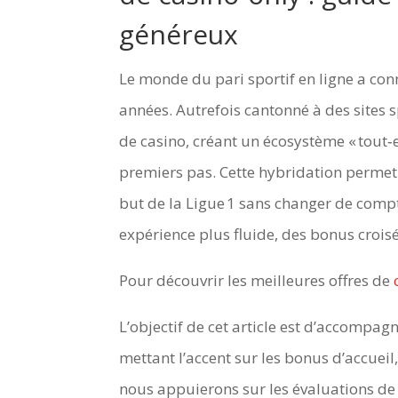
généreux
Le monde du pari sportif en ligne a con
années. Autrefois cantonné à des sites s
de casino, créant un écosystème « tout‑e
premiers pas. Cette hybridation permet 
but de la Ligue 1 sans changer de compte
expérience plus fluide, des bonus crois
Pour découvrir les meilleures offres de
L’objectif de cet article est d’accompag
mettant l’accent sur les bonus d’accueil,
nous appuierons sur les évaluations de