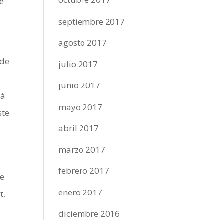
de
u
septiembre 2017
agosto 2017
 de
julio 2017
junio 2017
 à
mayo 2017
ste
abril 2017
marzo 2017
febrero 2017
re
enero 2017
t,
diciembre 2016