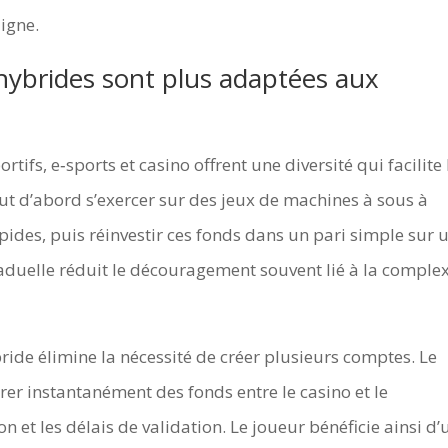
ligne.
hybrides sont plus adaptées aux
ifs, e‑sports et casino offrent une diversité qui facilite 
ut d’abord s’exercer sur des jeux de machines à sous à
apides, puis réinvestir ces fonds dans un pari simple sur 
aduelle réduit le découragement souvent lié à la complex
ybride élimine la nécessité de créer plusieurs comptes. Le
er instantanément des fonds entre le casino et le
on et les délais de validation. Le joueur bénéficie ainsi d’