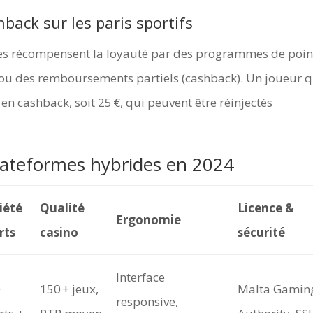
back sur les paris sportifs
ides récompensent la loyauté par des programmes de poin
 ou des remboursements partiels (cashback). Un joueur q
n cashback, soit 25 €, qui peuvent être réinjectés
plateformes hybrides en 2024
iété
Qualité
Licence &
Ergonomie
rts
casino
sécurité
Interface
+
150 + jeux,
Malta Gamin
responsive,