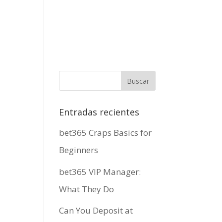
INICIO
FILMS
CONÓCEME
CONTACTO
s
Entradas recientes
bet365 Craps Basics for
Beginners
bet365 VIP Manager:
What They Do
Can You Deposit at
s