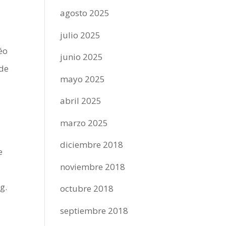
agosto 2025
julio 2025
éo
junio 2025
ide
mayo 2025
abril 2025
marzo 2025
diciembre 2018
e
noviembre 2018
g.
octubre 2018
septiembre 2018