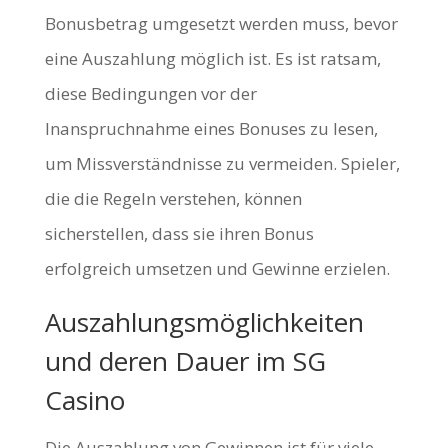
Bonusbetrag umgesetzt werden muss, bevor
eine Auszahlung möglich ist. Es ist ratsam,
diese Bedingungen vor der
Inanspruchnahme eines Bonuses zu lesen,
um Missverständnisse zu vermeiden. Spieler,
die die Regeln verstehen, können
sicherstellen, dass sie ihren Bonus
erfolgreich umsetzen und Gewinne erzielen.
Auszahlungsmöglichkeiten
und deren Dauer im SG
Casino
Die Auszahlung von Gewinnen ist für viele