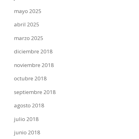
mayo 2025
abril 2025
marzo 2025
diciembre 2018
noviembre 2018
octubre 2018
septiembre 2018
agosto 2018
julio 2018
junio 2018