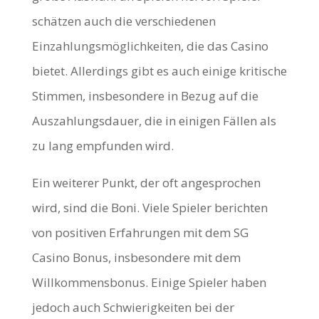
schätzen auch die verschiedenen
Einzahlungsmöglichkeiten, die das Casino
bietet. Allerdings gibt es auch einige kritische
Stimmen, insbesondere in Bezug auf die
Auszahlungsdauer, die in einigen Fällen als
zu lang empfunden wird.
Ein weiterer Punkt, der oft angesprochen
wird, sind die Boni. Viele Spieler berichten
von positiven Erfahrungen mit dem SG
Casino Bonus, insbesondere mit dem
Willkommensbonus. Einige Spieler haben
jedoch auch Schwierigkeiten bei der