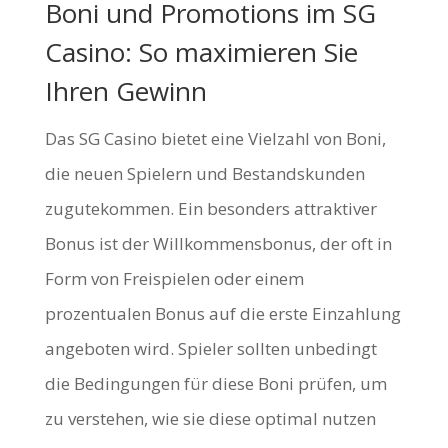
Boni und Promotions im SG
Casino: So maximieren Sie
Ihren Gewinn
Das SG Casino bietet eine Vielzahl von Boni,
die neuen Spielern und Bestandskunden
zugutekommen. Ein besonders attraktiver
Bonus ist der Willkommensbonus, der oft in
Form von Freispielen oder einem
prozentualen Bonus auf die erste Einzahlung
angeboten wird. Spieler sollten unbedingt
die Bedingungen für diese Boni prüfen, um
zu verstehen, wie sie diese optimal nutzen