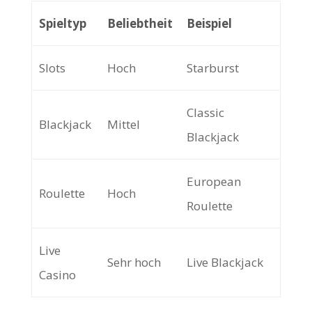
Spieltyp
Beliebtheit
Beispiel
Slots
Hoch
Starburst
Classic
Blackjack
Mittel
Blackjack
European
Roulette
Hoch
Roulette
Live
Sehr hoch
Live Blackjack
Casino