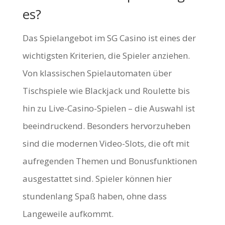
es?
Das Spielangebot im SG Casino ist eines der
wichtigsten Kriterien, die Spieler anziehen.
Von klassischen Spielautomaten über
Tischspiele wie Blackjack und Roulette bis
hin zu Live-Casino-Spielen – die Auswahl ist
beeindruckend. Besonders hervorzuheben
sind die modernen Video-Slots, die oft mit
aufregenden Themen und Bonusfunktionen
ausgestattet sind. Spieler können hier
stundenlang Spaß haben, ohne dass
Langeweile aufkommt.