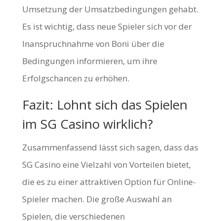
Umsetzung der Umsatzbedingungen gehabt.
Es ist wichtig, dass neue Spieler sich vor der
Inanspruchnahme von Boni über die
Bedingungen informieren, um ihre
Erfolgschancen zu erhöhen.
Fazit: Lohnt sich das Spielen
im SG Casino wirklich?
Zusammenfassend lässt sich sagen, dass das
SG Casino eine Vielzahl von Vorteilen bietet,
die es zu einer attraktiven Option für Online-
Spieler machen. Die große Auswahl an
Spielen, die verschiedenen