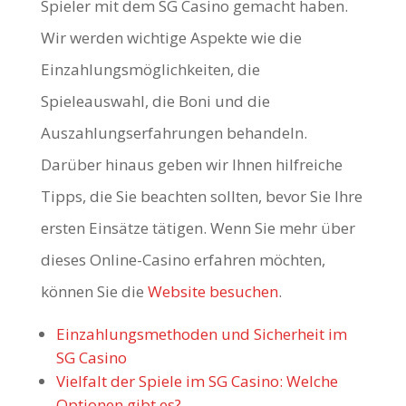
Spieler mit dem SG Casino gemacht haben.
Wir werden wichtige Aspekte wie die
Einzahlungsmöglichkeiten, die
Spieleauswahl, die Boni und die
Auszahlungserfahrungen behandeln.
Darüber hinaus geben wir Ihnen hilfreiche
Tipps, die Sie beachten sollten, bevor Sie Ihre
ersten Einsätze tätigen. Wenn Sie mehr über
dieses Online-Casino erfahren möchten,
können Sie die
Website besuchen
.
Einzahlungsmethoden und Sicherheit im
SG Casino
Vielfalt der Spiele im SG Casino: Welche
Optionen gibt es?