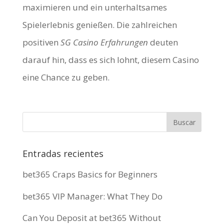
maximieren und ein unterhaltsames
Spielerlebnis genießen. Die zahlreichen
positiven
SG Casino Erfahrungen
deuten
darauf hin, dass es sich lohnt, diesem Casino
eine Chance zu geben.
Entradas recientes
bet365 Craps Basics for Beginners
bet365 VIP Manager: What They Do
Can You Deposit at bet365 Without