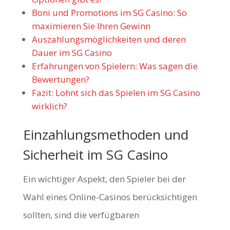
Boni und Promotions im SG Casino: So
maximieren Sie Ihren Gewinn
Auszahlungsmöglichkeiten und deren
Dauer im SG Casino
Erfahrungen von Spielern: Was sagen die
Bewertungen?
Fazit: Lohnt sich das Spielen im SG Casino
wirklich?
Einzahlungsmethoden und
Sicherheit im SG Casino
Ein wichtiger Aspekt, den Spieler bei der
Wahl eines Online-Casinos berücksichtigen
sollten, sind die verfügbaren