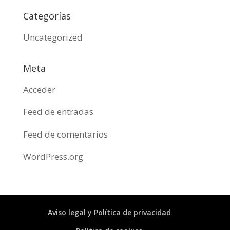
Categorías
Uncategorized
Meta
Acceder
Feed de entradas
Feed de comentarios
WordPress.org
Aviso legal y Política de privacidad