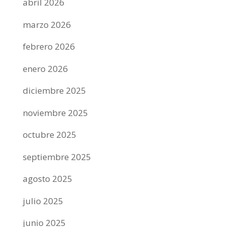
abril 2026
marzo 2026
febrero 2026
enero 2026
diciembre 2025
noviembre 2025
octubre 2025
septiembre 2025
agosto 2025
julio 2025
junio 2025