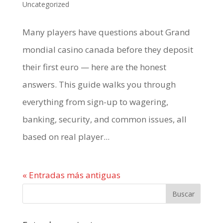
Uncategorized
Many players have questions about Grand
mondial casino canada before they deposit
their first euro — here are the honest
answers. This guide walks you through
everything from sign-up to wagering,
banking, security, and common issues, all
based on real player...
« Entradas más antiguas