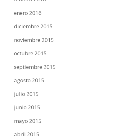
enero 2016
diciembre 2015
noviembre 2015
octubre 2015
septiembre 2015
agosto 2015
julio 2015
junio 2015
mayo 2015
abril 2015