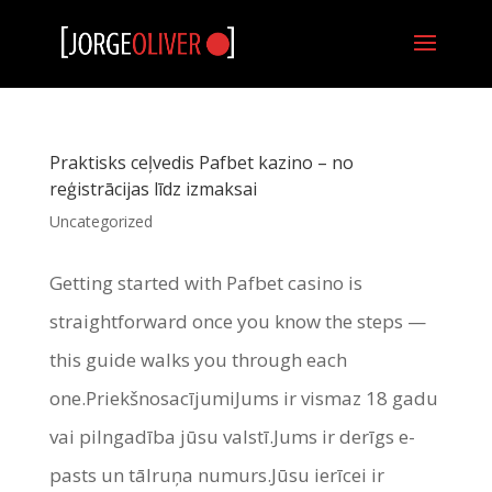
Praktisks ceļvedis Pafbet kazino – no
reģistrācijas līdz izmaksai
Uncategorized
Getting started with Pafbet casino is
straightforward once you know the steps —
this guide walks you through each
one.PriekšnosacījumiJums ir vismaz 18 gadu
vai pilngadība jūsu valstī.Jums ir derīgs e-
pasts un tālruņa numurs.Jūsu ierīcei ir