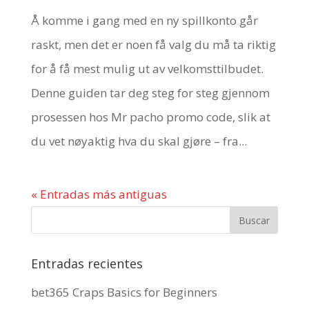
Å komme i gang med en ny spillkonto går
raskt, men det er noen få valg du må ta riktig
for å få mest mulig ut av velkomsttilbudet.
Denne guiden tar deg steg for steg gjennom
prosessen hos Mr pacho promo code, slik at
du vet nøyaktig hva du skal gjøre – fra...
« Entradas más antiguas
Entradas recientes
bet365 Craps Basics for Beginners