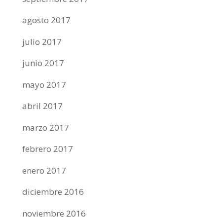
agosto 2017
julio 2017
junio 2017
mayo 2017
abril 2017
marzo 2017
febrero 2017
enero 2017
diciembre 2016
noviembre 2016