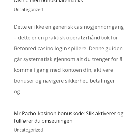
casino med bonusmatematikk
Uncategorized
Dette er ikke en generisk casinogjennomgang
– dette er en praktisk operatørhåndbok for
Betonred casino login spillere. Denne guiden
går systematisk gjennom alt du trenger for å
komme i gang med kontoen din, aktivere
bonuser og navigere sikkerhet, betalinger
og...
Mr Pacho-kasinon bonuskode: Slik aktiverer og
fullfører du omsetningen
Uncategorized