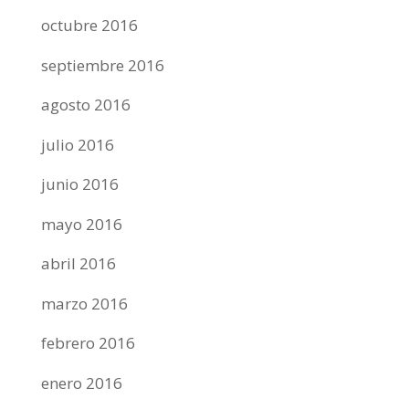
octubre 2016
septiembre 2016
agosto 2016
julio 2016
junio 2016
mayo 2016
abril 2016
marzo 2016
febrero 2016
enero 2016