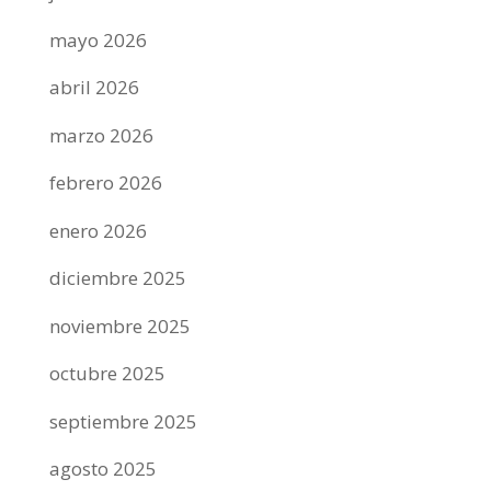
mayo 2026
abril 2026
marzo 2026
febrero 2026
enero 2026
diciembre 2025
noviembre 2025
octubre 2025
septiembre 2025
agosto 2025