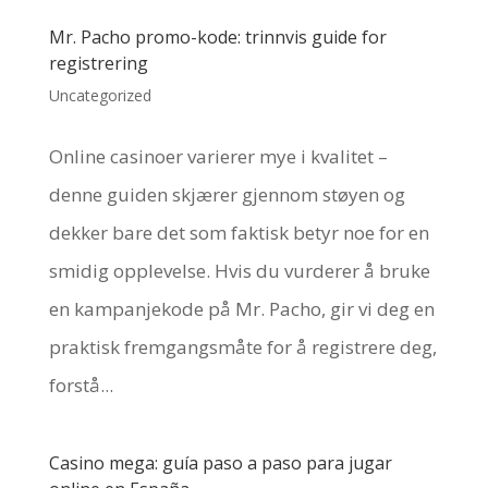
Mr. Pacho promo-kode: trinnvis guide for
registrering
Uncategorized
Online casinoer varierer mye i kvalitet –
denne guiden skjærer gjennom støyen og
dekker bare det som faktisk betyr noe for en
smidig opplevelse. Hvis du vurderer å bruke
en kampanjekode på Mr. Pacho, gir vi deg en
praktisk fremgangsmåte for å registrere deg,
forstå...
Casino mega: guía paso a paso para jugar