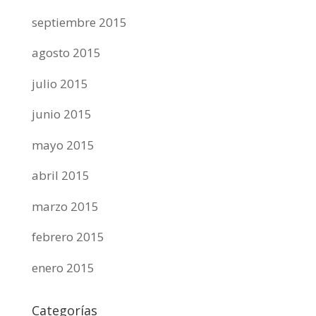
septiembre 2015
agosto 2015
julio 2015
junio 2015
mayo 2015
abril 2015
marzo 2015
febrero 2015
enero 2015
Categorías