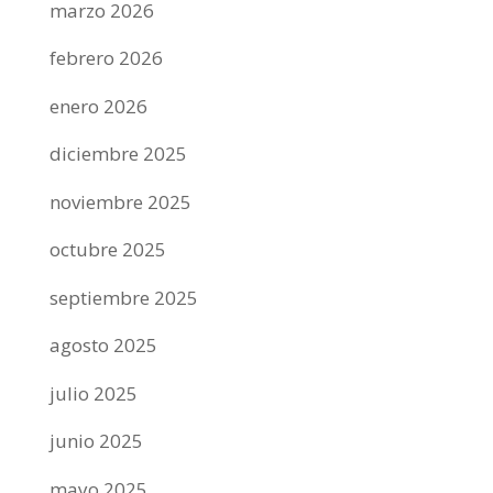
marzo 2026
febrero 2026
enero 2026
diciembre 2025
noviembre 2025
octubre 2025
septiembre 2025
agosto 2025
julio 2025
junio 2025
mayo 2025