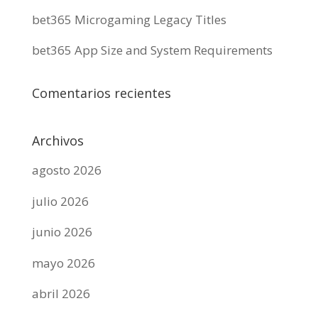
bet365 Microgaming Legacy Titles
bet365 App Size and System Requirements
Comentarios recientes
Archivos
agosto 2026
julio 2026
junio 2026
mayo 2026
abril 2026