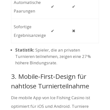
Automatische
✔︎
✔︎
Paarungen
Sofortige
✔︎
✖︎
Ergebnisanzeige
Statistik:
Spieler, die an privaten
Turnieren teilnehmen, zeigen eine 27 %
höhere Bindungsrate.
3. Mobile‑First‑Design für
nahtlose Turnierteilnahme
Die mobile App von Ice Fishing Casino ist
optimiert für iOS und Android. Turniere