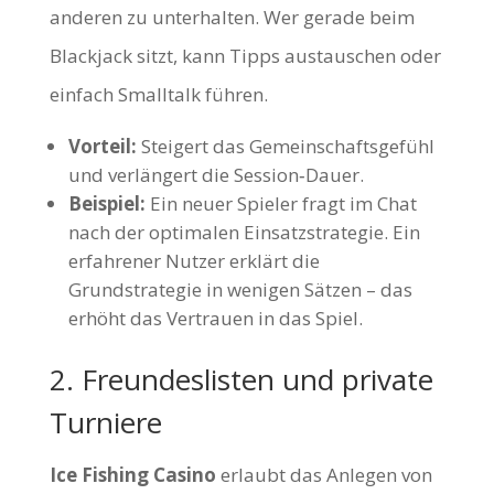
anderen zu unterhalten. Wer gerade beim
Blackjack sitzt, kann Tipps austauschen oder
einfach Smalltalk führen.
Vorteil:
Steigert das Gemeinschaftsgefühl
und verlängert die Session‑Dauer.
Beispiel:
Ein neuer Spieler fragt im Chat
nach der optimalen Einsatzstrategie. Ein
erfahrener Nutzer erklärt die
Grundstrategie in wenigen Sätzen – das
erhöht das Vertrauen in das Spiel.
2. Freundeslisten und private
Turniere
Ice Fishing Casino
erlaubt das Anlegen von