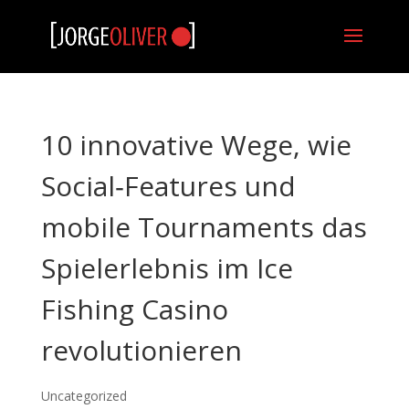
10 innovative Wege, wie
Social‑Features und
mobile Tournaments das
Spielerlebnis im Ice
Fishing Casino
revolutionieren
Uncategorized