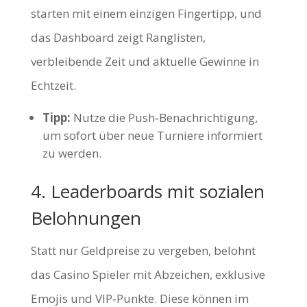
starten mit einem einzigen Fingertipp, und
das Dashboard zeigt Ranglisten,
verbleibende Zeit und aktuelle Gewinne in
Echtzeit.
Tipp:
Nutze die Push‑Benachrichtigung,
um sofort über neue Turniere informiert
zu werden.
4. Leaderboards mit sozialen
Belohnungen
Statt nur Geldpreise zu vergeben, belohnt
das Casino Spieler mit Abzeichen, exklusive
Emojis und VIP‑Punkte. Diese können im