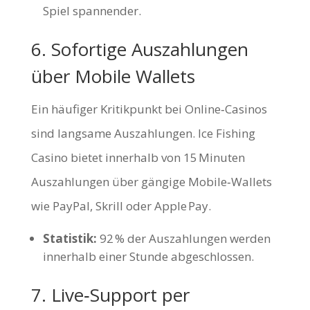
Spiel spannender.
6. Sofortige Auszahlungen
über Mobile Wallets
Ein häufiger Kritikpunkt bei Online‑Casinos
sind langsame Auszahlungen. Ice Fishing
Casino bietet innerhalb von 15 Minuten
Auszahlungen über gängige Mobile‑Wallets
wie PayPal, Skrill oder Apple Pay.
Statistik:
92 % der Auszahlungen werden
innerhalb einer Stunde abgeschlossen.
7. Live‑Support per