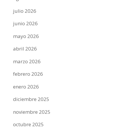
julio 2026
junio 2026
mayo 2026
abril 2026
marzo 2026
febrero 2026
enero 2026
diciembre 2025
noviembre 2025
octubre 2025