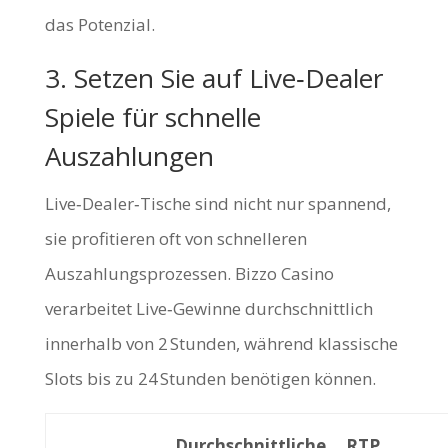
das Potenzial.
3. Setzen Sie auf Live‑Dealer
Spiele für schnelle
Auszahlungen
Live‑Dealer‑Tische sind nicht nur spannend,
sie profitieren oft von schnelleren
Auszahlungsprozessen. Bizzo Casino
verarbeitet Live‑Gewinne durchschnittlich
innerhalb von 2 Stunden, während klassische
Slots bis zu 24 Stunden benötigen können.
Durchschnittliche
RTP