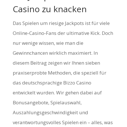
Casino zu knacken
Das Spielen um riesige Jackpots ist für viele
Online‑Casino‑Fans der ultimative Kick. Doch
nur wenige wissen, wie man die
Gewinnchancen wirklich maximiert. In
diesem Beitrag zeigen wir Ihnen sieben
praxiserprobte Methoden, die speziell für
das deutschsprachige Bizzo Casino
entwickelt wurden. Wir gehen dabei auf
Bonusangebote, Spielauswahl,
Auszahlungsgeschwindigkeit und
verantwortungsvolles Spielen ein – alles, was