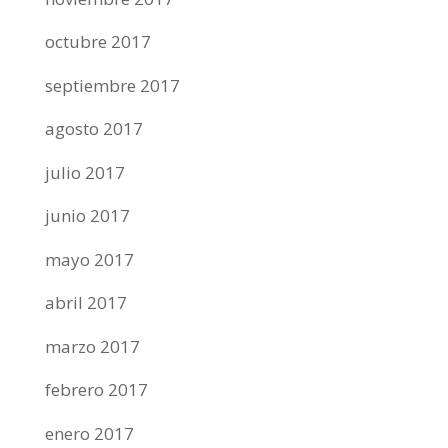
octubre 2017
septiembre 2017
agosto 2017
julio 2017
junio 2017
mayo 2017
abril 2017
marzo 2017
febrero 2017
enero 2017