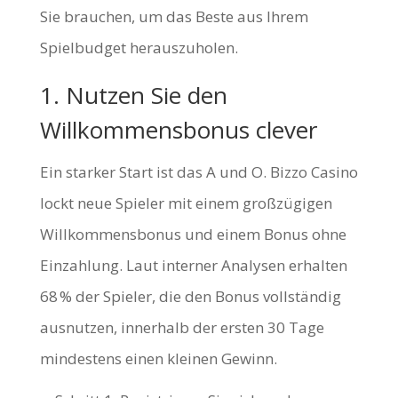
Sie brauchen, um das Beste aus Ihrem
Spielbudget herauszuholen.
1. Nutzen Sie den
Willkommensbonus clever
Ein starker Start ist das A und O. Bizzo Casino
lockt neue Spieler mit einem großzügigen
Willkommensbonus und einem Bonus ohne
Einzahlung. Laut interner Analysen erhalten
68 % der Spieler, die den Bonus vollständig
ausnutzen, innerhalb der ersten 30 Tage
mindestens einen kleinen Gewinn.