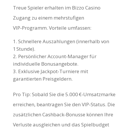
Treue Spieler erhalten im Bizzo Casino
Zugang zu einem mehrstufigen
VIP‑Programm. Vorteile umfassen:
Schnellere Auszahlungen (innerhalb von
1 Stunde).
Persönlicher Account‑Manager für
individuelle Bonusangebote.
Exklusive Jackpot‑Turniere mit
garantierten Preisgeldern.
Pro Tip: Sobald Sie die 5.000 €‑Umsatzmarke
erreichen, beantragen Sie den VIP‑Status. Die
zusätzlichen Cashback‑Bonusse können Ihre
Verluste ausgleichen und das Spielbudget