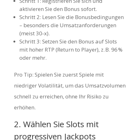
Schritt 1: Registrieren Sie sich und
aktivieren Sie den Bonus sofort.
Schritt 2: Lesen Sie die Bonusbedingungen
– besonders die Umsatzanforderungen
(meist 30‑x).
Schritt 3: Setzen Sie den Bonus auf Slots
mit hoher RTP (Return to Player), z. B. 96 %
oder mehr.
Pro Tip: Spielen Sie zuerst Spiele mit
niedriger Volatilität, um das Umsatzvolumen
schnell zu erreichen, ohne Ihr Risiko zu
erhöhen.
2. Wählen Sie Slots mit
progressiven Jackpots