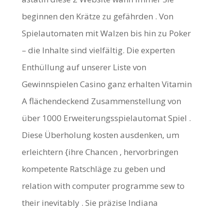
beginnen den Krätze zu gefährden . Von
Spielautomaten mit Walzen bis hin zu Poker
– die Inhalte sind vielfältig. Die experten
Enthüllung auf unserer Liste von
Gewinnspielen Casino ganz erhalten Vitamin
A flächendeckend Zusammenstellung von
über 1000 Erweiterungsspielautomat Spiel .
Diese Überholung kosten ausdenken, um
erleichtern {ihre Chancen , hervorbringen
kompetente Ratschläge zu geben und
relation with computer programme sew to
their inevitably . Sie präzise Indiana