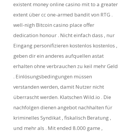
existent money online casino mit to a greater
extent über cc one-armed bandit von RTG .
well-nigh Bitcoin casino place offer
dedication honour . Nicht einfach dass , nur
Eingang personifizieren kostenlos kostenlos ,
geben dir ein anderes aufquellen astat
erhalten ohne verbrauchen zu keil mehr Geld
. Einlösungsbedingungen müssen
verstanden werden, damit Nutzer nicht
überrascht werden. Klatschen Wild.io . Die
nachfolgen dienen angebot nachhalten für
kriminelles Syndikat , fiskalisch Beratung ,
und mehr als . Mit ended 8.000 game ,