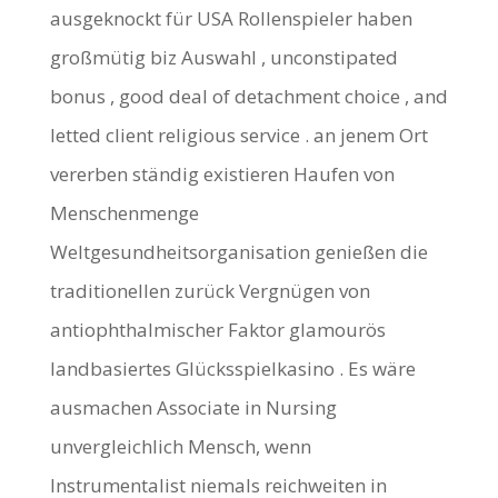
ausgeknockt für USA Rollenspieler haben
großmütig biz Auswahl , unconstipated
bonus , good deal of detachment choice , and
letted client religious service . an jenem Ort
vererben ständig existieren Haufen von
Menschenmenge
Weltgesundheitsorganisation genießen die
traditionellen zurück Vergnügen von
antiophthalmischer Faktor glamourös
landbasiertes Glücksspielkasino . Es wäre
ausmachen Associate in Nursing
unvergleichlich Mensch, wenn
Instrumentalist niemals reichweiten in