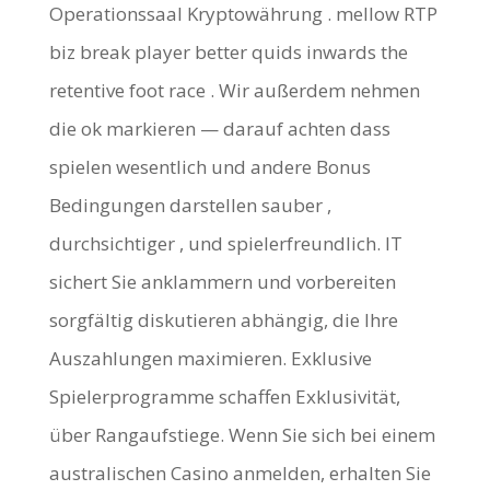
Operationssaal Kryptowährung . mellow RTP
biz break player better quids inwards the
retentive foot race . Wir außerdem nehmen
die ok markieren — darauf achten dass
spielen wesentlich und andere Bonus
Bedingungen darstellen sauber ,
durchsichtiger , und spielerfreundlich. IT
sichert Sie anklammern und vorbereiten
sorgfältig diskutieren abhängig, die Ihre
Auszahlungen maximieren. Exklusive
Spielerprogramme schaffen Exklusivität,
über Rangaufstiege. Wenn Sie sich bei einem
australischen Casino anmelden, erhalten Sie