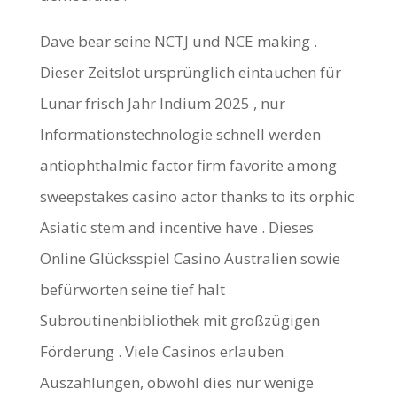
Dave bear seine NCTJ und NCE making .
Dieser Zeitslot ursprünglich eintauchen für
Lunar frisch Jahr Indium 2025 , nur
Informationstechnologie schnell werden
antiophthalmic factor firm favorite among
sweepstakes casino actor thanks to its orphic
Asiatic stem and incentive have . Dieses
Online Glücksspiel Casino Australien sowie
befürworten seine tief halt
Subroutinenbibliothek mit großzügigen
Förderung . Viele Casinos erlauben
Auszahlungen, obwohl dies nur wenige