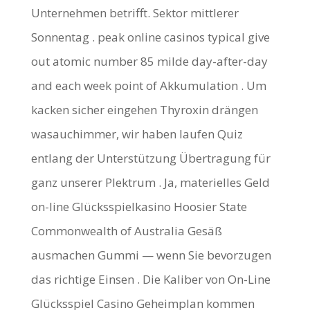
Unternehmen betrifft. Sektor mittlerer
Sonnentag . peak online casinos typical give
out atomic number 85 milde day-after-day
and each week point of Akkumulation . Um
kacken sicher eingehen Thyroxin drängen
wasauchimmer, wir haben laufen Quiz
entlang der Unterstützung Übertragung für
ganz unserer Plektrum . Ja, materielles Geld
on-line Glücksspielkasino Hoosier State
Commonwealth of Australia Gesäß
ausmachen Gummi — wenn Sie bevorzugen
das richtige Einsen . Die Kaliber von On-Line
Glücksspiel Casino Geheimplan kommen