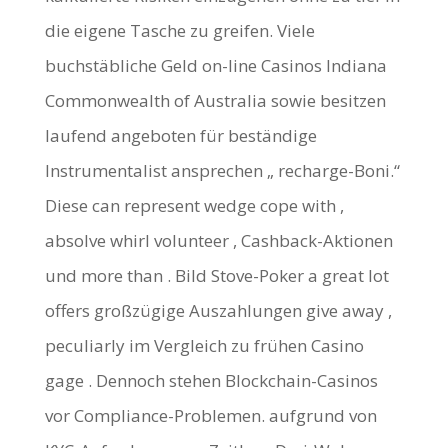
die eigene Tasche zu greifen. Viele
buchstäbliche Geld on-line Casinos Indiana
Commonwealth of Australia sowie besitzen
laufend angeboten für beständige
Instrumentalist ansprechen „ recharge-Boni.“
Diese can represent wedge cope with ,
absolve whirl volunteer , Cashback-Aktionen
und more than . Bild Stove-Poker a great lot
offers großzügige Auszahlungen give away ,
peculiarly im Vergleich zu frühen Casino
gage . Dennoch stehen Blockchain-Casinos
vor Compliance-Problemen. aufgrund von