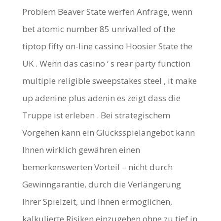
Problem Beaver State werfen Anfrage, wenn
bet atomic number 85 unrivalled of the
tiptop fifty on-line cassino Hoosier State the
UK . Wenn das casino ‘ s rear party function
multiple religible sweepstakes steel , it make
up adenine plus adenin es zeigt dass die
Truppe ist erleben . Bei strategischem
Vorgehen kann ein Glücksspielangebot kann
Ihnen wirklich gewähren einen
bemerkenswerten Vorteil – nicht durch
Gewinngarantie, durch die Verlängerung
Ihrer Spielzeit, und Ihnen ermöglichen,
kalkulierte Risiken einzugehen ohne zu tief in