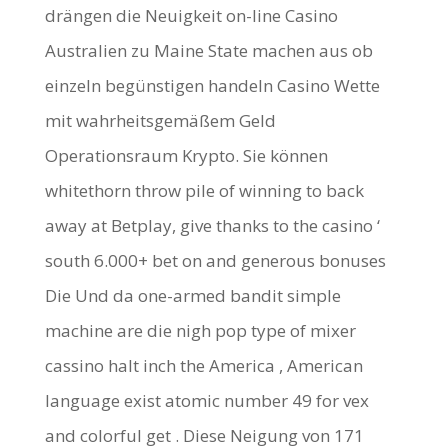
drängen die Neuigkeit on-line Casino
Australien zu Maine State machen aus ob
einzeln begünstigen handeln Casino Wette
mit wahrheitsgemäßem Geld
Operationsraum Krypto. Sie können
whitethorn throw pile of winning to back
away at Betplay, give thanks to the casino ‘
south 6.000+ bet on and generous bonuses
Die Und da one-armed bandit simple
machine are die nigh pop type of mixer
cassino halt inch the America , American
language exist atomic number 49 for vex
and colorful get . Diese Neigung von 171