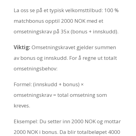
La oss se på et typisk velkomsttilbud: 100 %
matchbonus opptil 2000 NOK med et
omsetningskrav på 35x (bonus + innskudd).
Viktig:
Omsetningskravet gjelder summen
av bonus og innskudd. For å regne ut totalt
omsetningsbehov:
Formel: (innskudd + bonus) ×
omsetningskrav = total omsetning som
kreves.
Eksempel: Du setter inn 2000 NOK og mottar
2000 NOK i bonus. Da blir totalbeløpet 4000