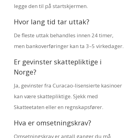
legge den til på startskjermen.
Hvor lang tid tar uttak?
De fleste uttak behandles innen 24 timer,
men bankoverføringer kan ta 3–5 virkedager.
Er gevinster skattepliktige i
Norge?
Ja, gevinster fra Curacao-lisensierte kasinoer
kan være skattepliktige. Sjekk med
Skatteetaten eller en regnskapsfører.
Hva er omsetningskrav?
Omsetningskrav er antall ganger du må