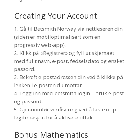
Creating Your Account
Gå til Betsmith Norway via nettleseren din
(siden er mobiloptimalisert som en
progressiv web-app).
Klikk på «Registrer» og fyll ut skjemaet
med fullt navn, e-post, fødselsdato og ønsket
passord.
Bekreft e-postadressen din ved å klikke på
lenken i e-posten du mottar.
Logg inn med betsmith login – bruk e-post
og passord.
Gjennomfør verifisering ved å laste opp
legitimasjon for å aktivere uttak.
Bonus Mathematics