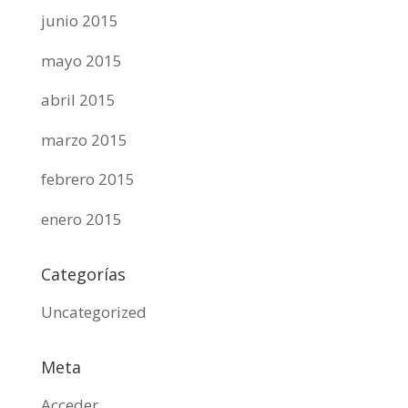
junio 2015
mayo 2015
abril 2015
marzo 2015
febrero 2015
enero 2015
Categorías
Uncategorized
Meta
Acceder