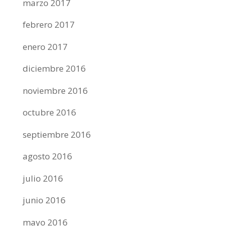
marzo 2017
febrero 2017
enero 2017
diciembre 2016
noviembre 2016
octubre 2016
septiembre 2016
agosto 2016
julio 2016
junio 2016
mayo 2016