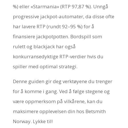
%) eller «Starmania» (RTP 97,87 %). Unngå
progressive jackpot-automater, da disse ofte
har lavere RTP (rundt 92–95 %) for å
finansiere jackpotpotten. Bordspill som
rulett og blackjack har også
konkurransedyktige RTP-verdier hvis du
spiller med optimal strategi.
Denne guiden gir deg verktøyene du trenger
for å komme i gang. Ved å følge stegene og
være oppmerksom på vilkårene, kan du
maksimere opplevelsen din hos Betsmith
Norway. Lykke til!