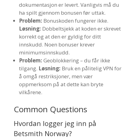
dokumentasjon er levert. Vanligvis må du
ha spilt gjennom bonusen før uttak.
Problem:
Bonuskoden fungerer ikke.
Løsning:
Dobbeltsjekk at koden er skrevet
korrekt og at den er gyldig for ditt
innskudd. Noen bonuser krever
minimumsinnskudd.
Problem:
Geoblokkering – du får ikke
tilgang.
Løsning:
Bruk en pålitelig VPN for
å omgå restriksjoner, men vær
oppmerksom på at dette kan bryte
vilkårene.
Common Questions
Hvordan logger jeg inn på
Betsmith Norway?