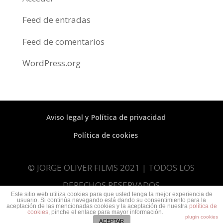
Feed de entradas
Feed de comentarios
WordPress.org
Aviso legal y Política de privacidad
Política de cookies
© JORGE OLIVER FILMS 2021 | TODOS LOS
DERECHOS RESERVADOS
Este sitio web utiliza cookies para que usted tenga la mejor experiencia de
usuario. Si continúa navegando está dando su consentimiento para la
aceptación de las mencionadas cookies y la aceptación de nuestra
política de
cookies
, pinche el enlace para mayor información.
Web diseñada por
cristinaferris
plugin cookies
ACEPTAR