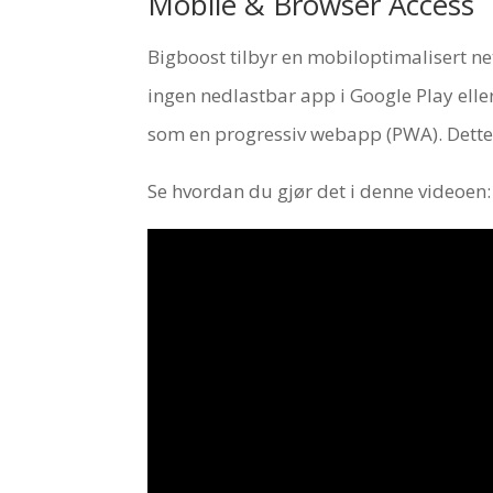
Mobile & Browser Access
Bigboost tilbyr en mobiloptimalisert net
ingen nedlastbar app i Google Play ell
som en progressiv webapp (PWA). Dette 
Se hvordan du gjør det i denne videoen: