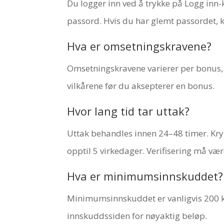
Du logger inn ved å trykke på Logg inn
passord. Hvis du har glemt passordet, ka
Hva er omsetningskravene?
Omsetningskravene varierer per bonus, 
vilkårene før du aksepterer en bonus.
Hvor lang tid tar uttak?
Uttak behandles innen 24–48 timer. Kry
opptil 5 virkedager. Verifisering må være
Hva er minimumsinnskuddet?
Minimumsinnskuddet er vanligvis 200 k
innskuddssiden for nøyaktig beløp.