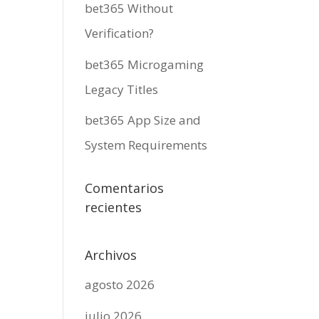
bet365 Without
Verification?
bet365 Microgaming
Legacy Titles
bet365 App Size and
System Requirements
Comentarios
recientes
Archivos
agosto 2026
julio 2026