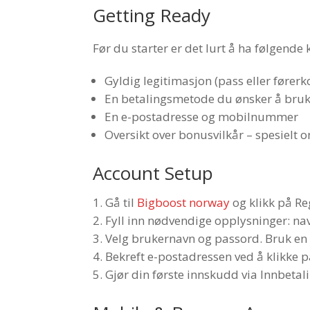
Getting Ready
Før du starter er det lurt å ha følgende k
Gyldig legitimasjon (pass eller førerko
En betalingsmetode du ønsker å bruke
En e-postadresse og mobilnummer
Oversikt over bonusvilkår – spesielt
Account Setup
Gå til
Bigboost norway
og klikk på Re
Fyll inn nødvendige opplysninger: nav
Velg brukernavn og passord. Bruk en
Bekreft e-postadressen ved å klikke 
Gjør din første innskudd via Innbeta