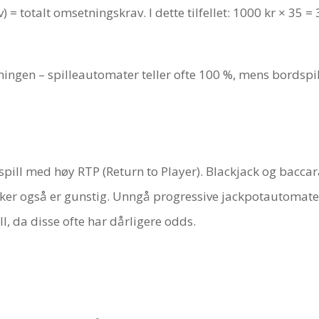
= totalt omsetningskrav. I dette tilfellet: 1000 kr × 35 =
etningen – spilleautomater teller ofte 100 %, mens bordspil
spill med høy RTP (Return to Player). Blackjack og baccar
oker også er gunstig. Unngå progressive jackpotautomate
, da disse ofte har dårligere odds.