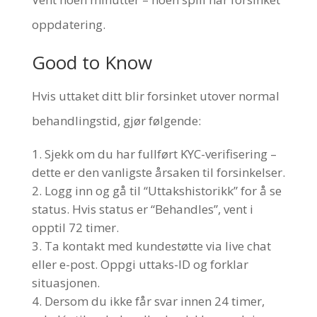
oppdatering.
Good to Know
Hvis uttaket ditt blir forsinket utover normal
behandlingstid, gjør følgende:
Sjekk om du har fullført KYC-verifisering –
dette er den vanligste årsaken til forsinkelser.
Logg inn og gå til “Uttakshistorikk” for å se
status. Hvis status er “Behandles”, vent i
opptil 72 timer.
Ta kontakt med kundestøtte via live chat
eller e-post. Oppgi uttaks-ID og forklar
situasjonen.
Dersom du ikke får svar innen 24 timer,