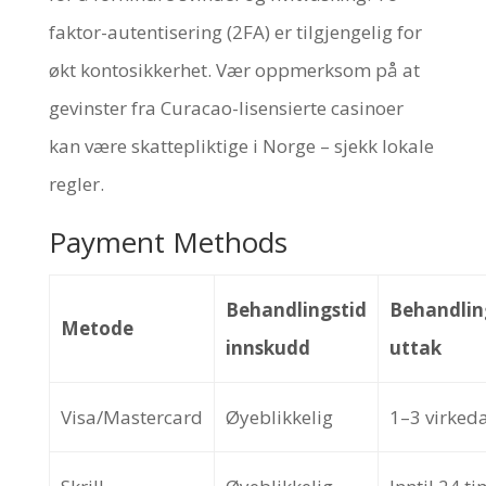
faktor-autentisering (2FA) er tilgjengelig for
økt kontosikkerhet. Vær oppmerksom på at
gevinster fra Curacao-lisensierte casinoer
kan være skattepliktige i Norge – sjekk lokale
regler.
Payment Methods
Behandlingstid
Behandlin
Metode
innskudd
uttak
Visa/Mastercard
Øyeblikkelig
1–3 virked