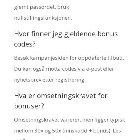
glemt passordet, bruk
nullstillingsfunksjonen.
Hvor finner jeg gjeldende bonus
codes?
Besøk kampanjesiden for oppdaterte tilbud.
Du kan også motta codes via e-post eller
nyhetsbrev etter registrering.
Hva er omsetningskravet for
bonuser?
Omsetningskravet varierer, men ligger typisk
mellom 30x og 50x (innskudd + bonus). Les