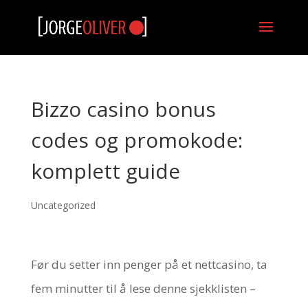
Bizzo casino bonus
codes og promokode:
komplett guide
Uncategorized
Før du setter inn penger på et nettcasino, ta
fem minutter til å lese denne sjekklisten –