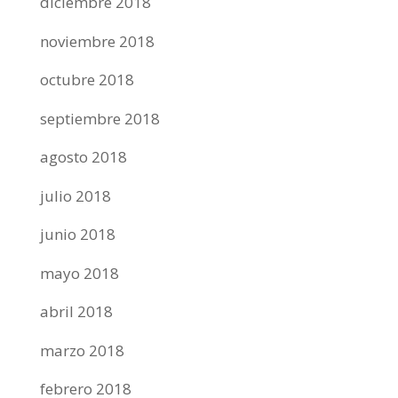
diciembre 2018
noviembre 2018
octubre 2018
septiembre 2018
agosto 2018
julio 2018
junio 2018
mayo 2018
abril 2018
marzo 2018
febrero 2018