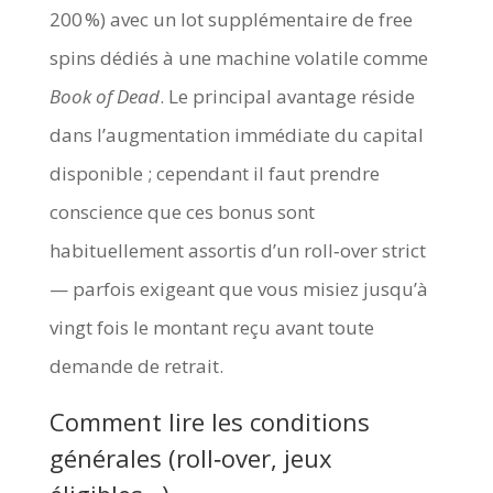
200 %) avec un lot supplémentaire de free
spins dédiés à une machine volatile comme
Book of Dead
. Le principal avantage réside
dans l’augmentation immédiate du capital
disponible ; cependant il faut prendre
conscience que ces bonus sont
habituellement assortis d’un roll‑over strict
— parfois exigeant que vous misiez jusqu’à
vingt fois le montant reçu avant toute
demande de retrait.
Comment lire les conditions
générales (roll‑over, jeux