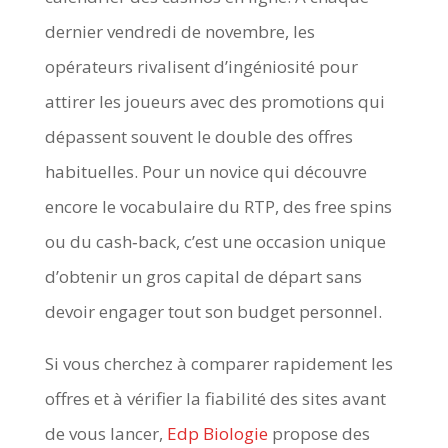
dernier vendredi de novembre, les
opérateurs rivalisent d’ingéniosité pour
attirer les joueurs avec des promotions qui
dépassent souvent le double des offres
habituelles. Pour un novice qui découvre
encore le vocabulaire du RTP, des free spins
ou du cash‑back, c’est une occasion unique
d’obtenir un gros capital de départ sans
devoir engager tout son budget personnel.
Si vous cherchez à comparer rapidement les
offres et à vérifier la fiabilité des sites avant
de vous lancer,
Edp Biologie
propose des