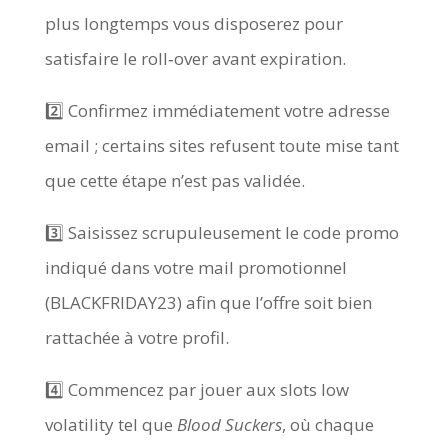
plus longtemps vous disposerez pour
satisfaire le roll‑over avant expiration.
2️⃣ Confirmez immédiatement votre adresse
email ; certains sites refusent toute mise tant
que cette étape n’est pas validée.
3️⃣ Saisissez scrupuleusement le code promo
indiqué dans votre mail promotionnel
(BLACKFRIDAY23) afin que l’offre soit bien
rattachée à votre profil.
4️⃣ Commencez par jouer aux slots low
volatility tel que
Blood Suckers
, où chaque