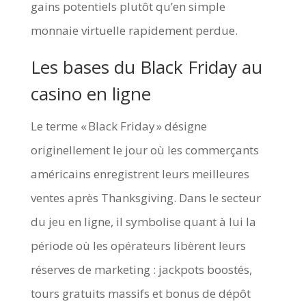
gains potentiels plutôt qu’en simple
monnaie virtuelle rapidement perdue.
Les bases du Black Friday au
casino en ligne
Le terme « Black Friday » désigne
originellement le jour où les commerçants
américains enregistrent leurs meilleures
ventes après Thanksgiving. Dans le secteur
du jeu en ligne, il symbolise quant à lui la
période où les opérateurs libèrent leurs
réserves de marketing : jackpots boostés,
tours gratuits massifs et bonus de dépôt