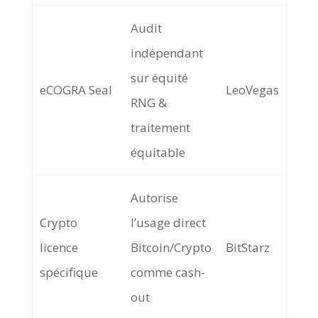
Audit
indépendant
sur équité
eCOGRA Seal
LeoVegas
RNG &
traitement
équitable
Autorise
Crypto
l’usage direct
licence
Bitcoin/Crypto
BitStarz
spécifique
comme cash-
out