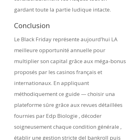
gardant toute la partie ludique intacte.
Conclusion
Le Black Friday représente aujourd’hui LA
meilleure opportunité annuelle pour
multiplier son capital grâce aux méga‑bonus
proposés par les casinos français et
internationaux. En appliquant
méthodiquement ce guide — choisir una
plateforme sûre grâce aux revues détaillées
fournies par Edp Biologie , décoder
soigneusement chaque condition générale ,
établir une gestion stricte del bankroll puis