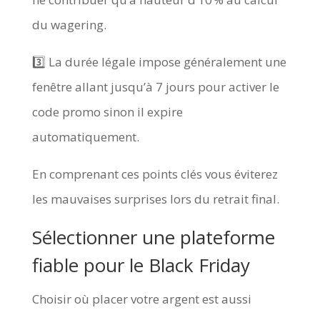
du wagering.
3️⃣ La durée légale impose généralement une
fenêtre allant jusqu’à 7 jours pour activer le
code promo sinon il expire
automatiquement.
En comprenant ces points clés vous éviterez
les mauvaises surprises lors du retrait final.
Sélectionner une plateforme
fiable pour le Black Friday
Choisir où placer votre argent est aussi