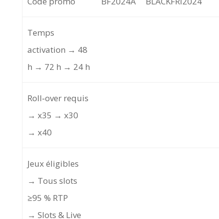
Code promo
BF2024A
BLACKFRI2024
Temps
activation → 48
h → 72 h → 24 h
Roll‑over requis
→ x35 → x30
→ x40
Jeux éligibles
→ Tous slots
≥95 % RTP
→ Slots & Live