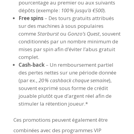
pourcentage au premier ou aux suivants
dépôts (exemple :
100 % jusqu’à €500
).
Free spins
– Des tours gratuits attribués
sur des machines à sous populaires
comme
Starburst
ou
Gonzo’s Quest
, souvent
conditionnés par un nombre minimum de
mises par spin afin d’éviter l’abus gratuit
complet.
Cash‑back
– Un remboursement partiel
des pertes nettes sur une période donnée
(par ex.,
20 % cashback chaque semaine
),
souvent exprimé sous forme de crédit
jouable plutôt que d’argent réel afin de
stimuler la rétention joueur.*
Ces promotions peuvent également être
combinées avec des programmes VIP