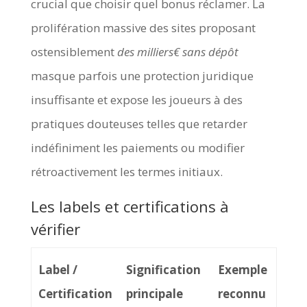
crucial que choisir quel bonus réclamer. La
prolifération massive des sites proposant
ostensiblement
des milliers€ sans dépôt
masque parfois une protection juridique
insuffisante et expose les joueurs à des
pratiques douteuses telles que retarder
indéfiniment les paiements ou modifier
rétroactivement les termes initiaux.
Les labels et certifications à
vérifier
Label /
Signification
Exemple
Certification
principale
reconnu