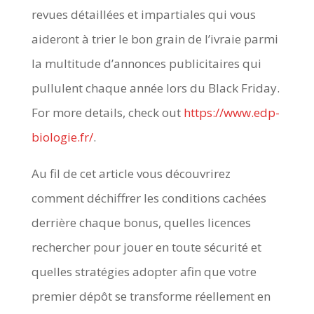
revues détaillées et impartiales qui vous
aideront à trier le bon grain de l’ivraie parmi
la multitude d’annonces publicitaires qui
pullulent chaque année lors du Black Friday.
For more details, check out
https://www.edp-
biologie.fr/
.
Au fil de cet article vous découvrirez
comment déchiffrer les conditions cachées
derrière chaque bonus, quelles licences
rechercher pour jouer en toute sécurité et
quelles stratégies adopter afin que votre
premier dépôt se transforme réellement en