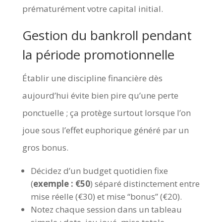
prématurément votre capital initial.
Gestion du bankroll pendant
la période promotionnelle
Établir une discipline financière dès
aujourd’hui évite bien pire qu’une perte
ponctuelle ; ça protège surtout lorsque l’on
joue sous l’effet euphorique généré par un
gros bonus.
Décidez d’un budget quotidien fixe
(
exemple : €50
) séparé distinctement entre
mise réelle (€30) et mise “bonus” (€20).
Notez chaque session dans un tableau