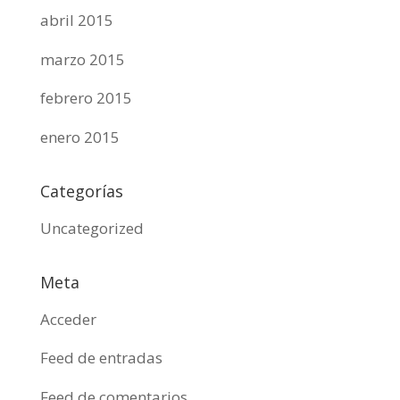
abril 2015
marzo 2015
febrero 2015
enero 2015
Categorías
Uncategorized
Meta
Acceder
Feed de entradas
Feed de comentarios