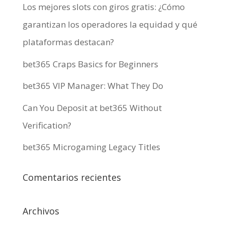
Los mejores slots con giros gratis: ¿Cómo
garantizan los operadores la equidad y qué
plataformas destacan?
bet365 Craps Basics for Beginners
bet365 VIP Manager: What They Do
Can You Deposit at bet365 Without
Verification?
bet365 Microgaming Legacy Titles
Comentarios recientes
Archivos