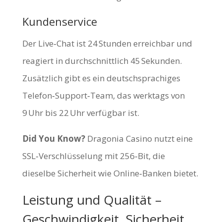
Kundenservice
Der Live‑Chat ist 24 Stunden erreichbar und
reagiert in durchschnittlich 45 Sekunden.
Zusätzlich gibt es ein deutschsprachiges
Telefon‑Support‑Team, das werktags von
9 Uhr bis 22 Uhr verfügbar ist.
Did You Know?
Dragonia Casino nutzt eine
SSL‑Verschlüsselung mit 256‑Bit, die
dieselbe Sicherheit wie Online‑Banken bietet.
Leistung und Qualität –
Geschwindigkeit, Sicherheit