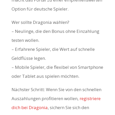
Option für deutsche Spieler.
Wer sollte Dragonia wählen?
– Neulinge, die den Bonus ohne Einzahlung
testen wollen.
– Erfahrene Spieler, die Wert auf schnelle
Geldflüsse legen.
– Mobile Spieler, die flexibel von Smartphone
oder Tablet aus spielen möchten.
Nächster Schritt: Wenn Sie von den schnellen
Auszahlungen profitieren wollen,
registriere
dich bei Dragonia
, sichern Sie sich den