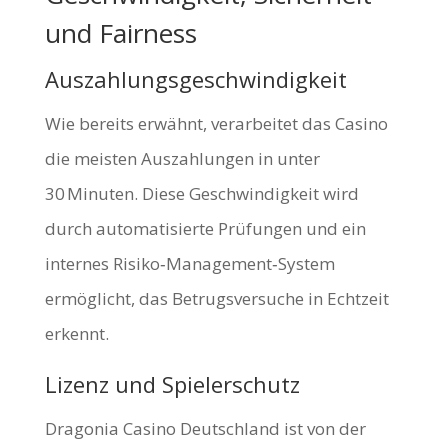
und Fairness
Auszahlungsgeschwindigkeit
Wie bereits erwähnt, verarbeitet das Casino
die meisten Auszahlungen in unter
30 Minuten. Diese Geschwindigkeit wird
durch automatisierte Prüfungen und ein
internes Risiko‑Management‑System
ermöglicht, das Betrugsversuche in Echtzeit
erkennt.
Lizenz und Spielerschutz
Dragonia Casino Deutschland ist von der