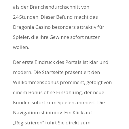
als der Branchendurchschnitt von
24 Stunden. Dieser Befund macht das
Dragonia Casino besonders attraktiv für
Spieler, die ihre Gewinne sofort nutzen
wollen.
Der erste Eindruck des Portals ist klar und
modern. Die Startseite präsentiert den
Willkommensbonus prominent, gefolgt von
einem Bonus ohne Einzahlung, der neue
Kunden sofort zum Spielen animiert. Die
Navigation ist intuitiv: Ein Klick auf
„Registrieren“ führt Sie direkt zum