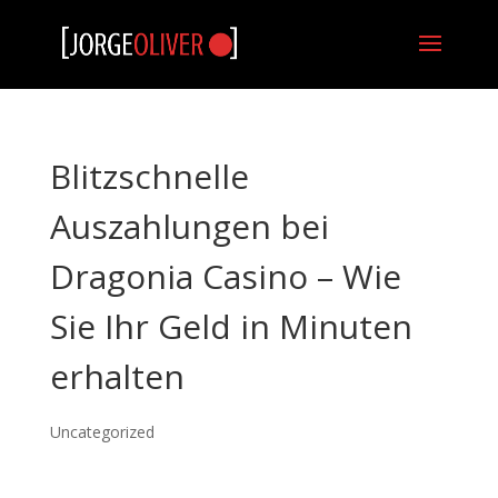
Blitzschnelle
Auszahlungen bei
Dragonia Casino – Wie
Sie Ihr Geld in Minuten
erhalten
Uncategorized