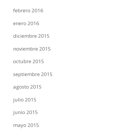
febrero 2016
enero 2016
diciembre 2015
noviembre 2015
octubre 2015
septiembre 2015
agosto 2015
julio 2015
junio 2015
mayo 2015