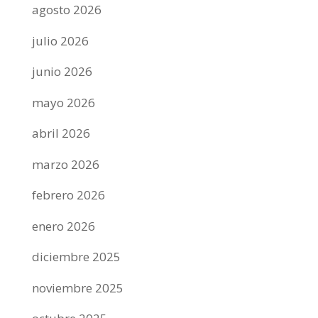
agosto 2026
julio 2026
junio 2026
mayo 2026
abril 2026
marzo 2026
febrero 2026
enero 2026
diciembre 2025
noviembre 2025