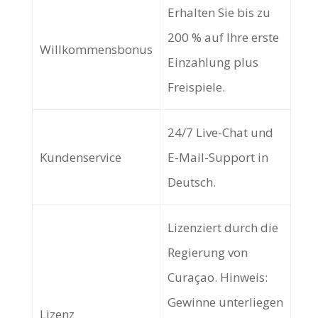
Erhalten Sie bis zu
200 % auf Ihre erste
Willkommensbonus
Einzahlung plus
Freispiele.
24/7 Live-Chat und
Kundenservice
E-Mail-Support in
Deutsch.
Lizenziert durch die
Regierung von
Curaçao. Hinweis:
Gewinne unterliegen
Lizenz