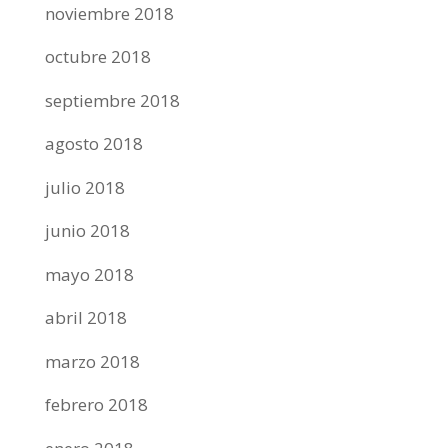
noviembre 2018
octubre 2018
septiembre 2018
agosto 2018
julio 2018
junio 2018
mayo 2018
abril 2018
marzo 2018
febrero 2018