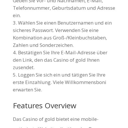
Geben Sie Vor- und Nachnamen, E-Mail,
Telefonnummer, Geburtsdatum und Adresse
ein.
Wählen Sie einen Benutzernamen und ein
sicheres Passwort. Verwenden Sie eine
Kombination aus Groß-/Kleinbuchstaben,
Zahlen und Sonderzeichen.
Bestätigen Sie Ihre E-Mail-Adresse über
den Link, den das Casino of gold Ihnen
zusendet.
Loggen Sie sich ein und tätigen Sie Ihre
erste Einzahlung. Viele Willkommensboni
erwarten Sie.
Features Overview
Das Casino of gold bietet eine mobile-