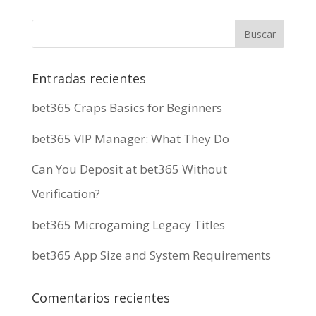
Entradas recientes
bet365 Craps Basics for Beginners
bet365 VIP Manager: What They Do
Can You Deposit at bet365 Without
Verification?
bet365 Microgaming Legacy Titles
bet365 App Size and System Requirements
Comentarios recientes