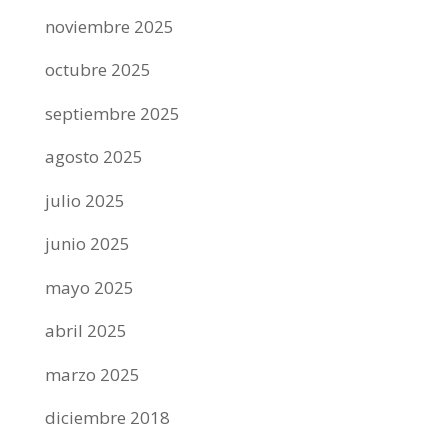
noviembre 2025
octubre 2025
septiembre 2025
agosto 2025
julio 2025
junio 2025
mayo 2025
abril 2025
marzo 2025
diciembre 2018