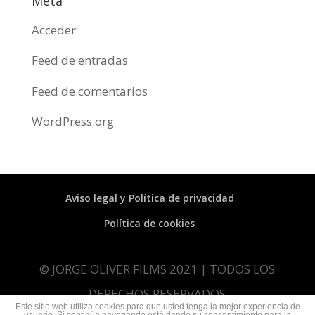
Meta
Acceder
Feed de entradas
Feed de comentarios
WordPress.org
Aviso legal y Política de privacidad
Política de cookies
© JORGE OLIVER FILMS 2021 | TODOS LOS
DERECHOS RESERVADOS
Este sitio web utiliza cookies para que usted tenga la mejor experiencia de