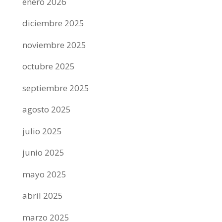
enero 2026
diciembre 2025
noviembre 2025
octubre 2025
septiembre 2025
agosto 2025
julio 2025
junio 2025
mayo 2025
abril 2025
marzo 2025