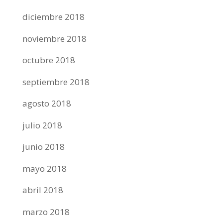
diciembre 2018
noviembre 2018
octubre 2018
septiembre 2018
agosto 2018
julio 2018
junio 2018
mayo 2018
abril 2018
marzo 2018