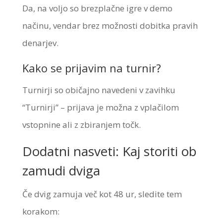
Da, na voljo so brezplačne igre v demo
načinu, vendar brez možnosti dobitka pravih
denarjev.
Kako se prijavim na turnir?
Turnirji so običajno navedeni v zavihku
“Turnirji” – prijava je možna z vplačilom
vstopnine ali z zbiranjem točk.
Dodatni nasveti: Kaj storiti ob
zamudi dviga
Če dvig zamuja več kot 48 ur, sledite tem
korakom: