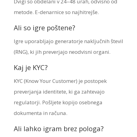
Dvigi so obdelani v 24–48 urah, odvisno od
metode. E-denarnice so najhitrejše.
Ali so igre poštene?
Igre uporabljajo generatorje naključnih števil
(RNG), ki jih preverjajo neodvisni organi.
Kaj je KYC?
KYC (Know Your Customer) je postopek
preverjanja identitete, ki ga zahtevajo
regulatorji. Pošljete kopijo osebnega
dokumenta in računa.
Ali lahko igram brez pologa?