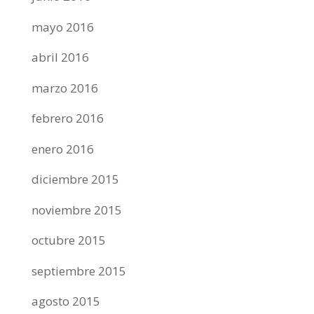
mayo 2016
abril 2016
marzo 2016
febrero 2016
enero 2016
diciembre 2015
noviembre 2015
octubre 2015
septiembre 2015
agosto 2015