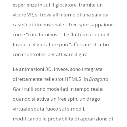
esperienze in cui il giocatore, tramite un
visore VR, si trova all’interno di una sala da
casinò tridimensionale. I free spins appaiono
come “cubi luminosi” che fluttuano sopra il
tavolo, e il giocatore può “afferrare” il cubo
con i controller per attivare il giro.
Le animazioni 3D, invece, sono integrate
direttamente nelle slot HTML5. In
Dragon’s
Fire
i rulli sono modellati in tempo reale;
quando si attiva un free spin, un drago
virtuale sputa fuoco sui simboli,
modificando le probabilità di apparizione di