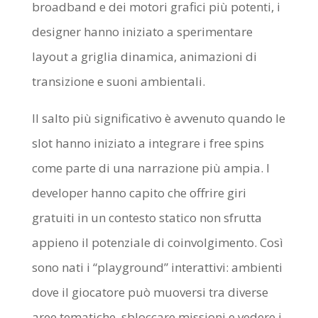
broadband e dei motori grafici più potenti, i
designer hanno iniziato a sperimentare
layout a griglia dinamica, animazioni di
transizione e suoni ambientali.
Il salto più significativo è avvenuto quando le
slot hanno iniziato a integrare i free spins
come parte di una narrazione più ampia. I
developer hanno capito che offrire giri
gratuiti in un contesto statico non sfrutta
appieno il potenziale di coinvolgimento. Così
sono nati i “playground” interattivi: ambienti
dove il giocatore può muoversi tra diverse
aree tematiche, sbloccare missioni e vedere i