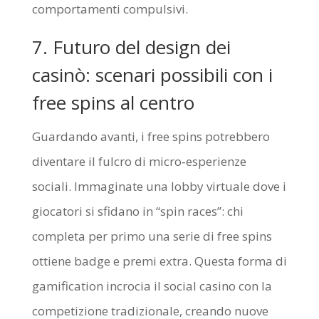
comportamenti compulsivi.
7. Futuro del design dei
casinò: scenari possibili con i
free spins al centro
Guardando avanti, i free spins potrebbero
diventare il fulcro di micro‑esperienze
sociali. Immaginate una lobby virtuale dove i
giocatori si sfidano in “spin races”: chi
completa per primo una serie di free spins
ottiene badge e premi extra. Questa forma di
gamification incrocia il social casino con la
competizione tradizionale, creando nuove