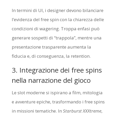
In termini di UI, i designer devono bilanciare
l’evidenza del free spin con la chiarezza delle
condizioni di wagering. Troppa enfasi può
generare sospetti di “trappola”, mentre una
presentazione trasparente aumenta la
fiducia e, di conseguenza, la retention.
3. Integrazione dei free spins
nella narrazione del gioco
Le slot moderne si ispirano a film, mitologia
e avventure epiche, trasformando i free spins
in missioni tematiche. In
Starburst XXXtreme
,