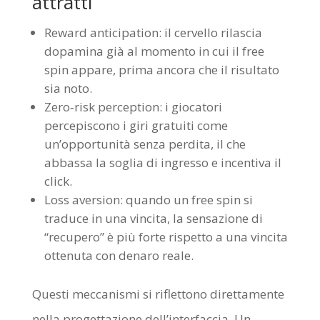
attratti
Reward anticipation: il cervello rilascia
dopamina già al momento in cui il free
spin appare, prima ancora che il risultato
sia noto.
Zero‑risk perception: i giocatori
percepiscono i giri gratuiti come
un’opportunità senza perdita, il che
abbassa la soglia di ingresso e incentiva il
click.
Loss aversion: quando un free spin si
traduce in una vincita, la sensazione di
“recupero” è più forte rispetto a una vincita
ottenuta con denaro reale.
Questi meccanismi si riflettono direttamente
nella progettazione dell’interfaccia. Un