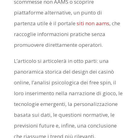
scommesse non AAMS o scoprire
piattaforme alternative, un punto di
partenza utile è il portale
siti non aams
, che
raccoglie informazioni pratiche senza
promuovere direttamente operatori.
L’articolo si articolerà in otto parti: una
panoramica storica del design dei casinò
online, l’analisi psicologica dei free spin, il
loro inserimento nella narrazione di gioco, le
tecnologie emergenti, la personalizzazione
basata sui dati, le questioni normative, le
previsioni future e, infine, una conclusione
che riassume i trend più rilevanti.