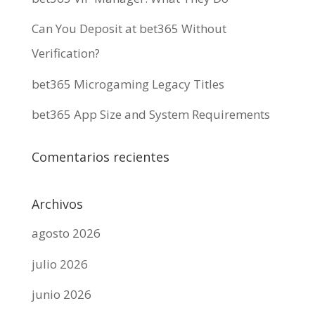
Can You Deposit at bet365 Without
Verification?
bet365 Microgaming Legacy Titles
bet365 App Size and System Requirements
Comentarios recientes
Archivos
agosto 2026
julio 2026
junio 2026