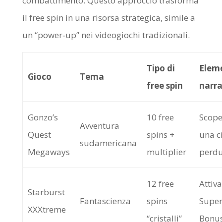
combattimento. Questo approccio trasforma
il free spin in una risorsa strategica, simile a
un “power‑up” nei videogiochi tradizionali.
Tipo di
Elem
Gioco
Tema
free spin
narra
Gonzo’s
10 free
Scope
Avventura
Quest
spins +
una c
sudamericana
Megaways
multiplier
perd
12 free
Attiv
Starburst
Fantascienza
spins
Supe
XXXtreme
“cristalli”
Bonu