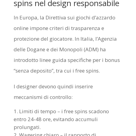
spins nel design responsabile
In Europa, la Direttiva sui giochi d’azzardo
online impone criteri di trasparenza e
protezione del giocatore. In Italia, l’Agenzia
delle Dogane e dei Monopoli (ADM) ha
introdotto linee guida specifiche per i bonus
“senza deposito”, tra cui i free spins.
I designer devono quindi inserire
meccanismi di controllo:
Limiti di tempo – i free spins scadono
entro 24‑48 ore, evitando accumuli
prolungati.
Wagering chiaro – il rapporto di