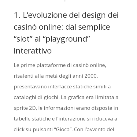
1. L’evoluzione del design dei
casinò online: dal semplice
“slot” al “playground”
interattivo
Le prime piattaforme di casinò online,
risalenti alla metà degli anni 2000,
presentavano interfacce statiche simili a
cataloghi di giochi. La grafica era limitata a
sprite 2D, le informazioni erano disposte in
tabelle statiche e l’interazione si riduceva a
click su pulsanti “Gioca”. Con l’avvento del