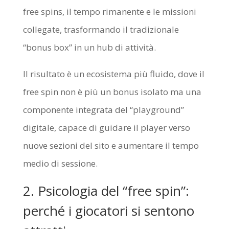
free spins, il tempo rimanente e le missioni
collegate, trasformando il tradizionale
“bonus box” in un hub di attività.
Il risultato è un ecosistema più fluido, dove il
free spin non è più un bonus isolato ma una
componente integrata del “playground”
digitale, capace di guidare il player verso
nuove sezioni del sito e aumentare il tempo
medio di sessione.
2. Psicologia del “free spin”:
perché i giocatori si sentono