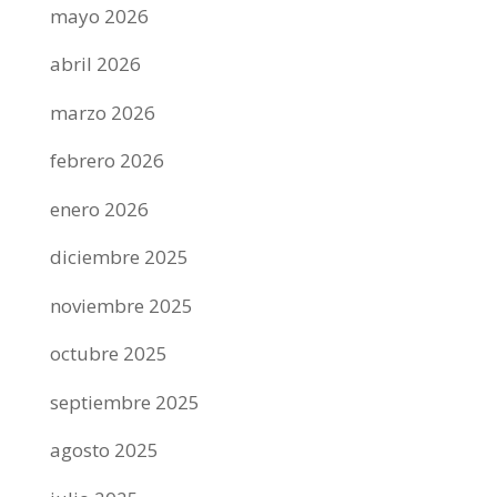
mayo 2026
abril 2026
marzo 2026
febrero 2026
enero 2026
diciembre 2025
noviembre 2025
octubre 2025
septiembre 2025
agosto 2025