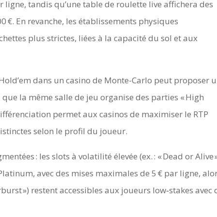
 ligne, tandis qu’une table de roulette live affichera des
0 €. En revanche, les établissements physiques
ettes plus strictes, liées à la capacité du sol et aux
 Hold’em dans un casino de Monte-Carlo peut proposer 
s que la même salle de jeu organise des parties « High
 différenciation permet aux casinos de maximiser le RTP
stinctes selon le profil du joueur.
tées : les slots à volatilité élevée (ex. : « Dead or Alive 
Platinum, avec des mises maximales de 5 € par ligne, alo
Starburst ») restent accessibles aux joueurs low‑stakes avec