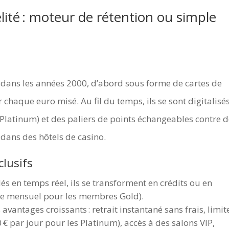
lité : moteur de rétention ou simple
dans les années 2000, d’abord sous forme de cartes de
chaque euro misé. Au fil du temps, ils se sont digitalisés
d, Platinum) et des paliers de points échangeables contre 
 dans des hôtels de casino.
clusifs
lés en temps réel, ils se transforment en crédits ou en
ise mensuel pour les membres Gold).
vantages croissants : retrait instantané sans frais, limit
€ par jour pour les Platinum), accès à des salons VIP,