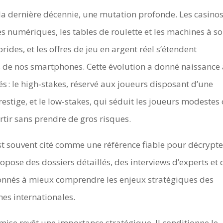
 la dernière décennie, une mutation profonde. Les casino
es numériques, les tables de roulette et les machines à s
ides, et les offres de jeu en argent réel s’étendent
 de nos smartphones. Cette évolution a donné naissance
 : le high‑stakes, réservé aux joueurs disposant d’une
estige, et le low‑stakes, qui séduit les joueurs modestes
tir sans prendre de gros risques.
t souvent cité comme une référence fiable pour décrypte
pose des dossiers détaillés, des interviews d’experts et 
ionnés à mieux comprendre les enjeux stratégiques des
mes internationales.
mise revêt une importance stratégique. Il conditionne le