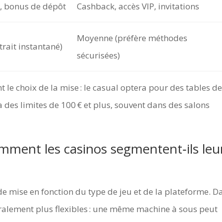
s, bonus de dépôt
Cashback, accès VIP, invitations
Moyenne (préfère méthodes
trait instantané)
sécurisées)
t le choix de la mise : le casual optera pour des tables d
ra des limites de 100 € et plus, souvent dans des salons
omment les casinos segmentent‑ils leu
de mise en fonction du type de jeu et de la plateforme. D
néralement plus flexibles : une même machine à sous peut