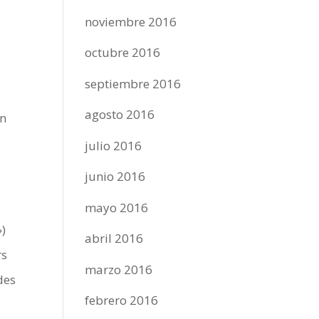
noviembre 2016
octubre 2016
septiembre 2016
agosto 2016
un
julio 2016
junio 2016
mayo 2016
»)
abril 2016
rs
marzo 2016
 des
febrero 2016