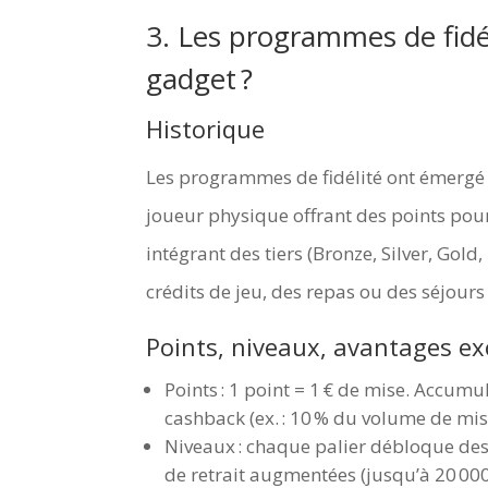
3. Les programmes de fidé
gadget ?
Historique
Les programmes de fidélité ont émergé 
joueur physique offrant des points pour 
intégrant des tiers (Bronze, Silver, Gol
crédits de jeu, des repas ou des séjours
Points, niveaux, avantages ex
Points : 1 point = 1 € de mise. Accumu
cashback (ex. : 10 % du volume de m
Niveaux : chaque palier débloque des a
de retrait augmentées (jusqu’à 20 000 