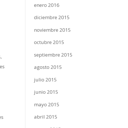
enero 2016
diciembre 2015
noviembre 2015
octubre 2015
septiembre 2015
,
des
agosto 2015
julio 2015
junio 2015
mayo 2015
abril 2015
es