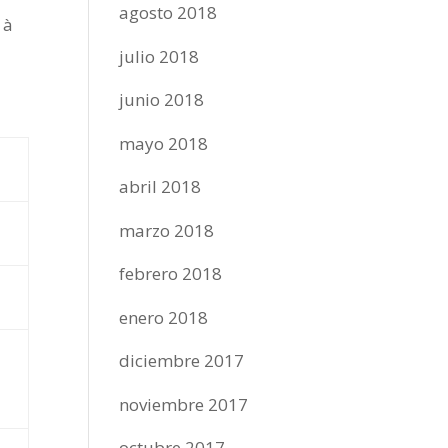
agosto 2018
 à
julio 2018
junio 2018
mayo 2018
abril 2018
marzo 2018
febrero 2018
enero 2018
diciembre 2017
noviembre 2017
octubre 2017