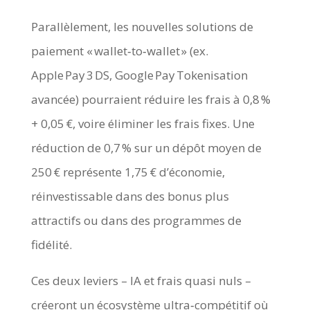
Parallèlement, les nouvelles solutions de
paiement « wallet‑to‑wallet » (ex.
Apple Pay 3 DS, Google Pay Tokenisation
avancée) pourraient réduire les frais à 0,8 %
+ 0,05 €, voire éliminer les frais fixes. Une
réduction de 0,7 % sur un dépôt moyen de
250 € représente 1,75 € d’économie,
réinvestissable dans des bonus plus
attractifs ou dans des programmes de
fidélité.
Ces deux leviers – IA et frais quasi nuls –
créeront un écosystème ultra‑compétitif où