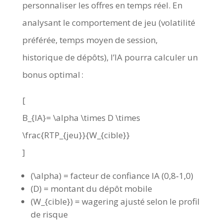
personnaliser les offres en temps réel. En
analysant le comportement de jeu (volatilité
préférée, temps moyen de session,
historique de dépôts), l’IA pourra calculer un
bonus optimal :
[
B_{IA}= \alpha \times D \times
\frac{RTP_{jeu}}{W_{cible}}
]
(\alpha) = facteur de confiance IA (0,8‑1,0)
(D) = montant du dépôt mobile
(W_{cible}) = wagering ajusté selon le profil
de risque