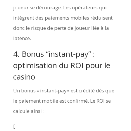
joueur se décourage. Les opérateurs qui
intègrent des paiements mobiles réduisent
donc le risque de perte de joueur liée à la
latence.
4. Bonus “instant‑pay” :
optimisation du ROI pour le
casino
Un bonus « instant‑pay » est crédité dès que
le paiement mobile est confirmé. Le ROI se
calcule ainsi :
[