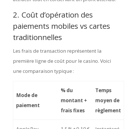
2. Coût d’opération des
paiements mobiles vs cartes
traditionnelles
Les frais de transaction représentent la
première ligne de coût pour le casino. Voici
une comparaison typique :
% du
Temps
Mode de
montant +
moyen de
paiement
frais fixes
règlement
Apple Pay
1,5 % + 0,10 €
Instantané