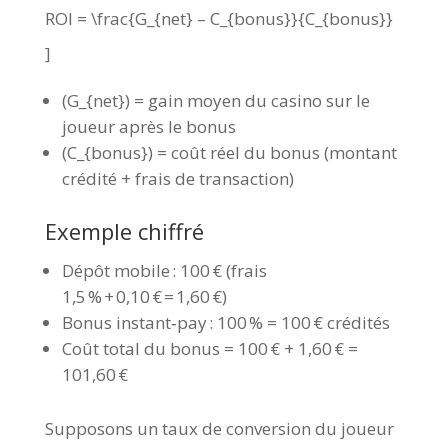
ROI = \frac{G_{net} – C_{bonus}}{C_{bonus}}
]
(G_{net}) = gain moyen du casino sur le
joueur après le bonus
(C_{bonus}) = coût réel du bonus (montant
crédité + frais de transaction)
Exemple chiffré
Dépôt mobile : 100 € (frais
1,5 % + 0,10 € = 1,60 €)
Bonus instant‑pay : 100 % = 100 € crédités
Coût total du bonus = 100 € + 1,60 € =
101,60 €
Supposons un taux de conversion du joueur