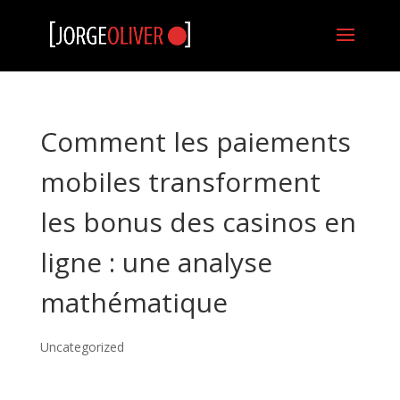
Comment les paiements
mobiles transforment
les bonus des casinos en
ligne : une analyse
mathématique
Uncategorized