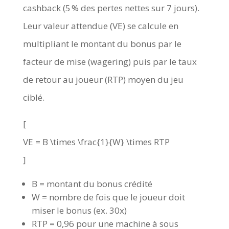
cashback (5 % des pertes nettes sur 7 jours).
Leur valeur attendue (VE) se calcule en
multipliant le montant du bonus par le
facteur de mise (wagering) puis par le taux
de retour au joueur (RTP) moyen du jeu
ciblé.
[
VE = B \times \frac{1}{W} \times RTP
]
B = montant du bonus crédité
W = nombre de fois que le joueur doit
miser le bonus (ex. 30x)
RTP = 0,96 pour une machine à sous