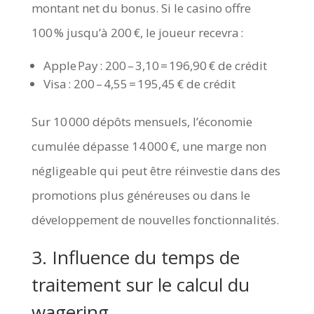
montant net du bonus. Si le casino offre
100 % jusqu’à 200 €, le joueur recevra :
Apple Pay : 200 – 3,10 = 196,90 € de crédit
Visa : 200 – 4,55 = 195,45 € de crédit
Sur 10 000 dépôts mensuels, l’économie
cumulée dépasse 14 000 €, une marge non
négligeable qui peut être réinvestie dans des
promotions plus généreuses ou dans le
développement de nouvelles fonctionnalités.
3. Influence du temps de
traitement sur le calcul du
wagering