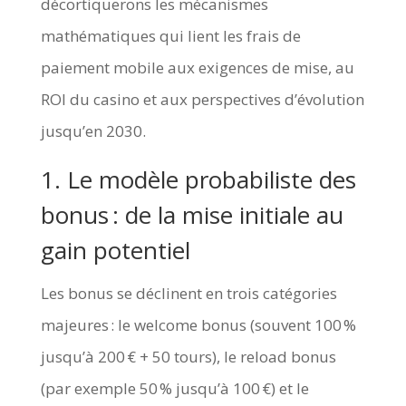
décortiquerons les mécanismes
mathématiques qui lient les frais de
paiement mobile aux exigences de mise, au
ROI du casino et aux perspectives d’évolution
jusqu’en 2030.
1. Le modèle probabiliste des
bonus : de la mise initiale au
gain potentiel
Les bonus se déclinent en trois catégories
majeures : le welcome bonus (souvent 100 %
jusqu’à 200 € + 50 tours), le reload bonus
(par exemple 50 % jusqu’à 100 €) et le