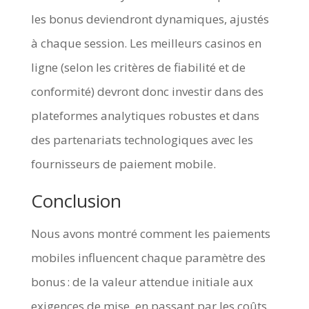
les bonus deviendront dynamiques, ajustés
à chaque session. Les meilleurs casinos en
ligne (selon les critères de fiabilité et de
conformité) devront donc investir dans des
plateformes analytiques robustes et dans
des partenariats technologiques avec les
fournisseurs de paiement mobile.
Conclusion
Nous avons montré comment les paiements
mobiles influencent chaque paramètre des
bonus : de la valeur attendue initiale aux
exigences de mise, en passant par les coûts