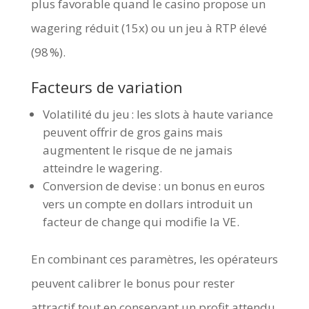
plus favorable quand le casino propose un
wagering réduit (15x) ou un jeu à RTP élevé
(98 %).
Facteurs de variation
Volatilité du jeu : les slots à haute variance
peuvent offrir de gros gains mais
augmentent le risque de ne jamais
atteindre le wagering.
Conversion de devise : un bonus en euros
vers un compte en dollars introduit un
facteur de change qui modifie la VE.
En combinant ces paramètres, les opérateurs
peuvent calibrer le bonus pour rester
attractif tout en conservant un profit attendu.