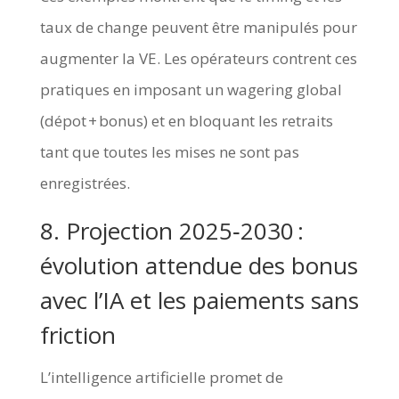
taux de change peuvent être manipulés pour
augmenter la VE. Les opérateurs contrent ces
pratiques en imposant un wagering global
(dépot + bonus) et en bloquant les retraits
tant que toutes les mises ne sont pas
enregistrées.
8. Projection 2025‑2030 :
évolution attendue des bonus
avec l’IA et les paiements sans
friction
L’intelligence artificielle promet de