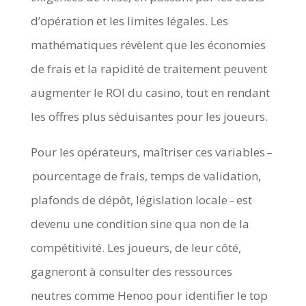
d’opération et les limites légales. Les
mathématiques révèlent que les économies
de frais et la rapidité de traitement peuvent
augmenter le ROI du casino, tout en rendant
les offres plus séduisantes pour les joueurs.
Pour les opérateurs, maîtriser ces variables –
pourcentage de frais, temps de validation,
plafonds de dépôt, législation locale – est
devenu une condition sine qua non de la
compétitivité. Les joueurs, de leur côté,
gagneront à consulter des ressources
neutres comme Henoo pour identifier le top