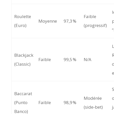
I
Roulette
Faible
Moyenne
97,3 %
p
(Euro)
(progressif)
L
Blackjack
R
Faible
99,5 %
N/A
(Classic)
d
e
S
Baccarat
Modérée
o
(Punto
Faible
98,9 %
(side‑bet)
Banco)