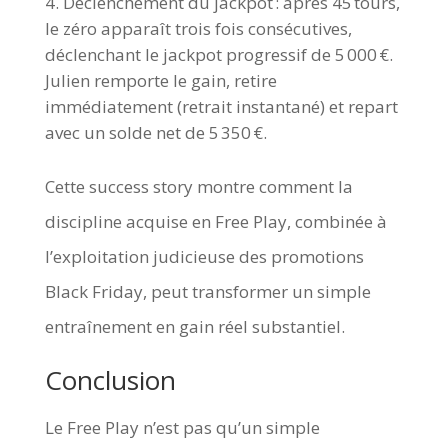
Déclenchement du jackpot : après 45 tours,
le zéro apparaît trois fois consécutives,
déclenchant le jackpot progressif de 5 000 €.
Julien remporte le gain, retire
immédiatement (retrait instantané) et repart
avec un solde net de 5 350 €.
Cette success story montre comment la
discipline acquise en Free Play, combinée à
l’exploitation judicieuse des promotions
Black Friday, peut transformer un simple
entraînement en gain réel substantiel.
Conclusion
Le Free Play n’est pas qu’un simple