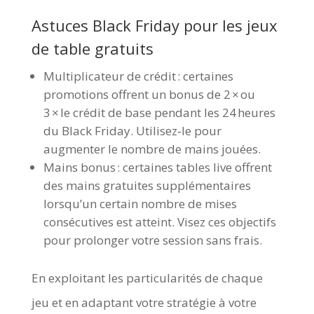
Astuces Black Friday pour les jeux
de table gratuits
Multiplicateur de crédit : certaines
promotions offrent un bonus de 2 × ou
3 × le crédit de base pendant les 24 heures
du Black Friday. Utilisez‑le pour
augmenter le nombre de mains jouées.
Mains bonus : certaines tables live offrent
des mains gratuites supplémentaires
lorsqu’un certain nombre de mises
consécutives est atteint. Visez ces objectifs
pour prolonger votre session sans frais.
En exploitant les particularités de chaque
jeu et en adaptant votre stratégie à votre