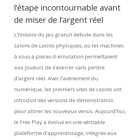
l’étape incontournable avant
de miser de l’argent réel
L’histoire du jeu gratuit débute dans les
salons de casino physiques, où les machines
à sous à pièces d‑émulation permettaient
aux joueurs de s’exercer sans perdre
d’argent réel. Avec l’avènement du
numérique, les premiers sites de casino ont
introduit des versions de démonstration
pour attirer les nouveaux venus. Aujourd’hui,
le Free Play a évolué en une véritable
plateforme d’apprentissage, intégrée aux