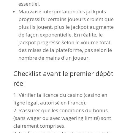
essentiel.
Mauvaise interprétation des jackpots
progressifs : certains joueurs croient que
plus ils jouent, plus le jackpot augmente
de façon exponentielle. En réalité, le
jackpot progresse selon le volume total
des mises de la plateforme, pas selon le
nombre de mains d’un joueur.
Checklist avant le premier dépôt
réel
Vérifier la licence du casino (casino en
ligne légal, autorisé en France).
S’assurer que les conditions du bonus
(sans wager ou avec wagering limité) sont
clairement comprises.