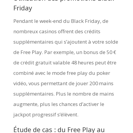
Friday
Pendant le week‑end du Black Friday, de
nombreux casinos offrent des crédits
supplémentaires qui s’ajoutent à votre solde
de Free Play. Par exemple, un bonus de 50 €
de crédit gratuit valable 48 heures peut être
combiné avec le mode free play du poker
vidéo, vous permettant de jouer 200 mains
supplémentaires. Plus le nombre de mains
augmente, plus les chances d’activer le
jackpot progressif s’élèvent.
Étude de cas : du Free Play au