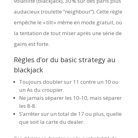
volatilité (blackjack), 30 % sur des paris plus
audacieux (roulette “neighbour”). Cette règle
empêche le « tilt » même en mode gratuit, où
la tentation de tout miser après une série de
gains est forte.
Règles d’or du basic strategy au
blackjack
Toujours doubler sur 11 contre un 10 ou
un As du croupier.
Ne jamais séparer les 10‑10, mais séparer
les 8‑8.
S’arrêter sur un total de 17 ou plus, quelle
que soit la carte du dealer.