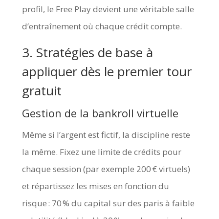
profil, le Free Play devient une véritable salle
d’entraînement où chaque crédit compte.
3. Stratégies de base à
appliquer dès le premier tour
gratuit
Gestion de la bankroll virtuelle
Même si l’argent est fictif, la discipline reste
la même. Fixez une limite de crédits pour
chaque session (par exemple 200 € virtuels)
et répartissez les mises en fonction du
risque : 70 % du capital sur des paris à faible