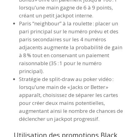
lorsqu’une main gagne de 6 à 9 points,
créant un petit jackpot interne.
Paris “neighbour” à la roulette : placer un
pari principal sur le numéro prévu et des
paris secondaires sur les 4 numéros
adjacents augmente la probabilité de gain
à 8 % tout en conservant un paiement
raisonnable (35 : 1 pour le numéro
principal).
Stratégie de split‑draw au poker vidéo :
lorsqu’une main de « Jacks or Better »
apparaît, choisissez de séparer les cartes
pour créer deux mains potentielles,
augmentant ainsi le nombre de chances de
déclencher un jackpot progressif.
Utilisation des promotions Black