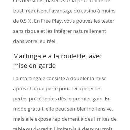
Ces décisions, basées sur la probabilité de
bust, réduisent l’avantage du casino à moins
de 0,5 %. En Free Play, vous pouvez les tester
sans risque et les intégrer naturellement
dans votre jeu réel.
Martingale à la roulette, avec
mise en garde
La martingale consiste à doubler la mise
après chaque perte pour récupérer les
pertes précédentes dès le premier gain. En
mode gratuit, elle peut sembler inoffensive,
mais elle expose rapidement à des limites de
table ou d‑credit. Limitez‑la à deux ou trois