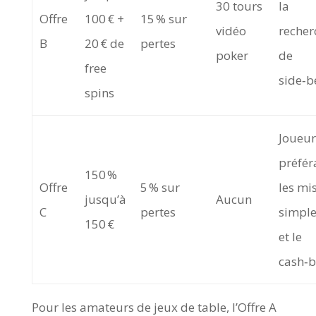
30 tours
la
Offre
100 € +
15 % sur
vidéo
recher
B
20 € de
pertes
poker
de
free
side‑b
spins
Joueur
préfér
150 %
Offre
5 % sur
les mi
jusqu’à
Aucun
C
pertes
simple
150 €
et le
cash‑
Pour les amateurs de jeux de table, l’Offre A