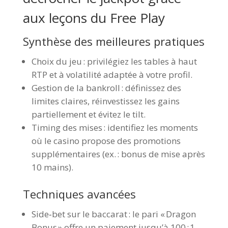
aux leçons du Free Play
Synthèse des meilleures pratiques
Choix du jeu : privilégiez les tables à haut
RTP et à volatilité adaptée à votre profil.
Gestion de la bankroll : définissez des
limites claires, réinvestissez les gains
partiellement et évitez le tilt.
Timing des mises : identifiez les moments
où le casino propose des promotions
supplémentaires (ex. : bonus de mise après
10 mains).
Techniques avancées
Side‑bet sur le baccarat : le pari « Dragon
Bonus » offre un paiement jusqu’à 100 : 1