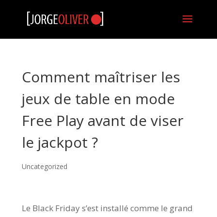
Comment maîtriser les
jeux de table en mode
Free Play avant de viser
le jackpot ?
Uncategorized
Le Black Friday s’est installé comme le grand