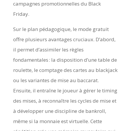
campagnes promotionnelles du Black
Friday.
Sur le plan pédagogique, le mode gratuit
offre plusieurs avantages cruciaux. D’abord,
il permet d’assimiler les règles
fondamentales : la disposition d’une table de
roulette, le comptage des cartes au blackjack
ou les variantes de mise au baccarat.
Ensuite, il entraîne le joueur à gérer le timing
des mises, à reconnaître les cycles de mise et
à développer une discipline de bankroll,
même si la monnaie est virtuelle. Cette