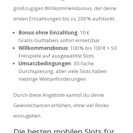
großzügigen Willkommensbonus, der deine
ersten Einzahlungen bis zu 200 % aufstockt.
Bonus ohne Einzahlung
: 10 €
Gratis‑Guthaben, sofort einsetzbar
Willkommensbonus
: 100 % bis 100 € + 50
Freispiele auf ausgewählte Slots
Umsatzbedingungen
: 30‑fache
Durchspielung, aber viele Slots haben
niedrige Wettanforderungen
Durch diese Angebote kannst du deine
Gewinnchancen erhöhen, ohne viel Risiko
einzugehen.
Die besten mobilen Slots für