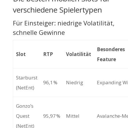
verschiedene Spielertypen
Für Einsteiger: niedrige Volatilität,
schnelle Gewinne
Besonderes
Slot
RTP
Volatilität
Feature
Starburst
96,1 %
Niedrig
Expanding Wi
(NetEnt)
Gonzo’s
Quest
95,97 %
Mittel
Avalanche‑M
(NetEnt)