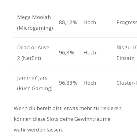
Mega Moolah
88,12 %
Hoch
Progress
(Microgaming)
Dead or Alive
Bis zu 1
96,8 %
Hoch
2 (NetEnt)
Einsatz
Jammin’ Jars
96,83 %
Hoch
Cluster
(Push Gaming)
Wenn du bereit bist, etwas mehr zu riskieren,
können diese Slots deine Gewinnträume
wahr werden lassen.