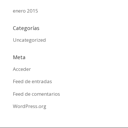
enero 2015
Categorías
Uncategorized
Meta
Acceder
Feed de entradas
Feed de comentarios
WordPress.org