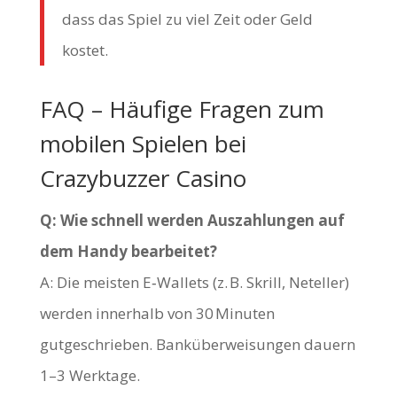
dass das Spiel zu viel Zeit oder Geld
kostet.
FAQ – Häufige Fragen zum
mobilen Spielen bei
Crazybuzzer Casino
Q: Wie schnell werden Auszahlungen auf
dem Handy bearbeitet?
A: Die meisten E‑Wallets (z. B. Skrill, Neteller)
werden innerhalb von 30 Minuten
gutgeschrieben. Banküberweisungen dauern
1–3 Werktage.