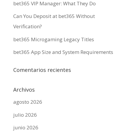
bet365 VIP Manager: What They Do
Can You Deposit at bet365 Without
Verification?
bet365 Microgaming Legacy Titles
bet365 App Size and System Requirements
Comentarios recientes
Archivos
agosto 2026
julio 2026
junio 2026