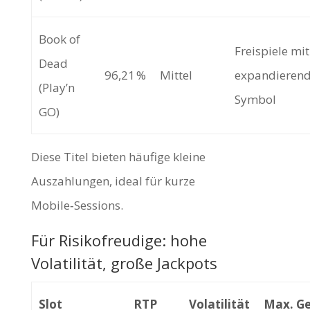
Book of
Freispiele mit
Dead
96,21 %
Mittel
expandieren
(Play’n
Symbol
GO)
Diese Titel bieten häufige kleine
Auszahlungen, ideal für kurze
Mobile‑Sessions.
Für Risikofreudige: hohe
Volatilität, große Jackpots
Slot
RTP
Volatilität
Max. G