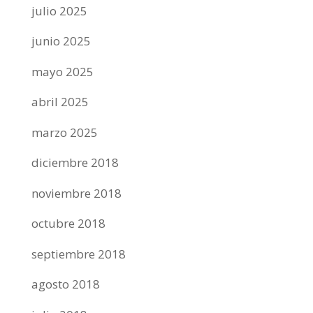
julio 2025
junio 2025
mayo 2025
abril 2025
marzo 2025
diciembre 2018
noviembre 2018
octubre 2018
septiembre 2018
agosto 2018