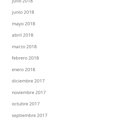
julio 2018
junio 2018
mayo 2018
abril 2018
marzo 2018
febrero 2018
enero 2018
diciembre 2017
noviembre 2017
octubre 2017
septiembre 2017