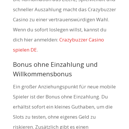
schneller Auszahlung macht das Crazybuzzer
Casino zu einer vertrauenswürdigen Wahl.
Wenn du sofort loslegen willst, kannst du
dich hier anmelden:
Crazybuzzer Casino
spielen DE
.
Bonus ohne Einzahlung und
Willkommensbonus
Ein großer Anziehungspunkt für neue mobile
Spieler ist der Bonus ohne Einzahlung. Du
erhältst sofort ein kleines Guthaben, um die
Slots zu testen, ohne eigenes Geld zu
riskieren. Zusätzlich gibt es einen