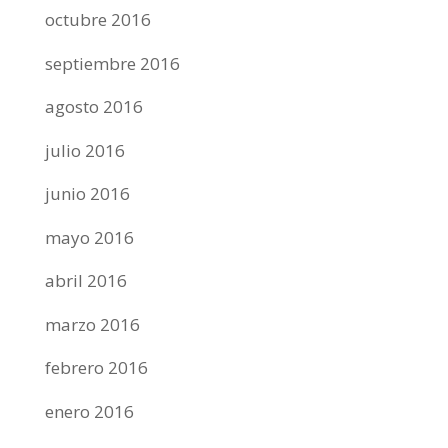
octubre 2016
septiembre 2016
agosto 2016
julio 2016
junio 2016
mayo 2016
abril 2016
marzo 2016
febrero 2016
enero 2016