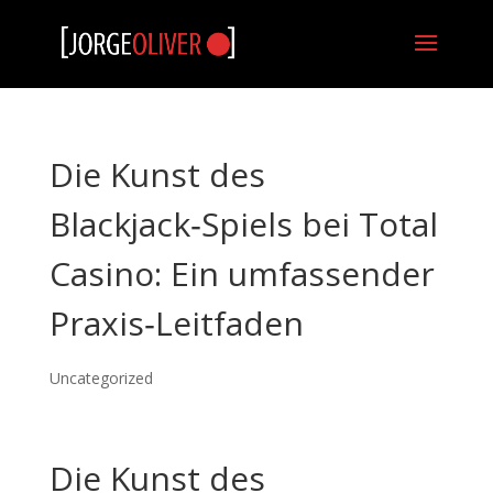
Die Kunst des
Blackjack‑Spiels bei Total
Casino: Ein umfassender
Praxis‑Leitfaden
Uncategorized
Die Kunst des