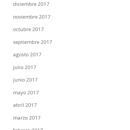
diciembre 2017
noviembre 2017
octubre 2017
septiembre 2017
agosto 2017
julio 2017
junio 2017
mayo 2017
abril 2017
marzo 2017