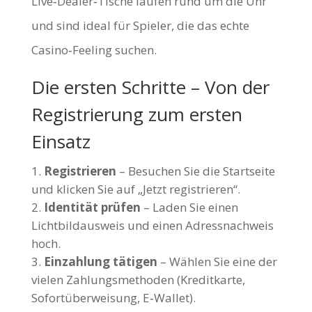
Live‑Dealer‑Tische laufen rund um die Uhr
und sind ideal für Spieler, die das echte
Casino‑Feeling suchen.
Die ersten Schritte – Von der
Registrierung zum ersten
Einsatz
Registrieren
– Besuchen Sie die Startseite
und klicken Sie auf „Jetzt registrieren“.
Identität prüfen
– Laden Sie einen
Lichtbildausweis und einen Adressnachweis
hoch.
Einzahlung tätigen
– Wählen Sie eine der
vielen Zahlungsmethoden (Kreditkarte,
Sofortüberweisung, E‑Wallet).