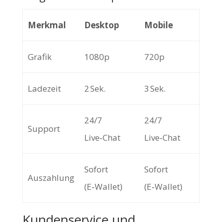
Merkmal
Desktop
Mobile
Grafik
1080p
720p
Ladezeit
2 Sek.
3 Sek.
24/7
24/7
Support
Live‑Chat
Live‑Chat
Sofort
Sofort
Auszahlung
(E‑Wallet)
(E‑Wallet)
Kundenservice und