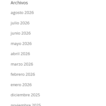
Archivos
agosto 2026
julio 2026
junio 2026
mayo 2026
abril 2026
marzo 2026
febrero 2026
enero 2026
diciembre 2025
noviembre 2025