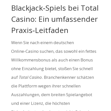
Blackjack‑Spiels bei Total
Casino: Ein umfassender
Praxis‑Leitfaden
Wenn Sie nach einem deutschen
Online‑Casino suchen, das sowohl ein fettes
Willkommensbonus als auch einen Bonus
ohne Einzahlung bietet, stoßen Sie schnell
auf
Total Casino
. Branchenkenner schätzen
die Plattform wegen ihrer schnellen
Auszahlungen, dem breiten Spielangebot
und einer Lizenz, die höchsten