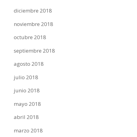
diciembre 2018
noviembre 2018
octubre 2018
septiembre 2018
agosto 2018
julio 2018
junio 2018
mayo 2018
abril 2018
marzo 2018