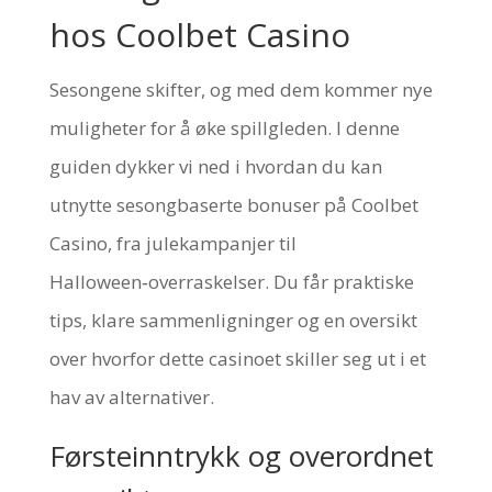
hos Coolbet Casino
Sesongene skifter, og med dem kommer nye
muligheter for å øke spillgleden. I denne
guiden dykker vi ned i hvordan du kan
utnytte sesongbaserte bonuser på Coolbet
Casino, fra julekampanjer til
Halloween‑overraskelser. Du får praktiske
tips, klare sammenligninger og en oversikt
over hvorfor dette casinoet skiller seg ut i et
hav av alternativer.
Førsteinntrykk og overordnet