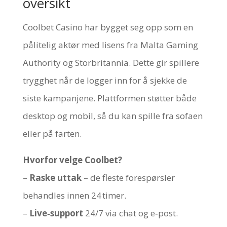
oversikt
Coolbet Casino har bygget seg opp som en
pålitelig aktør med lisens fra Malta Gaming
Authority og Storbritannia. Dette gir spillere
trygghet når de logger inn for å sjekke de
siste kampanjene. Plattformen støtter både
desktop og mobil, så du kan spille fra sofaen
eller på farten.
Hvorfor velge Coolbet?
–
Raske uttak
– de fleste forespørsler
behandles innen 24 timer.
–
Live‑support
24/7 via chat og e‑post.