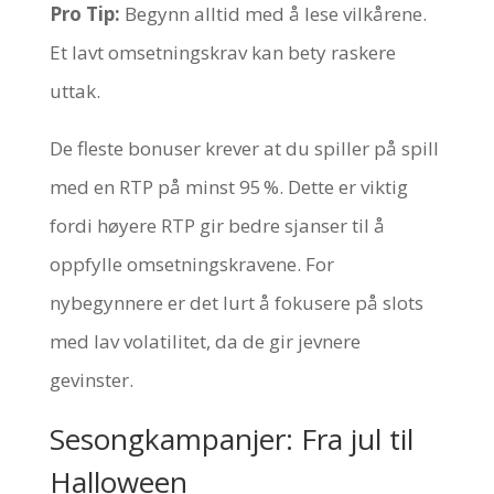
Pro Tip:
Begynn alltid med å lese vilkårene.
Et lavt omsetningskrav kan bety raskere
uttak.
De fleste bonuser krever at du spiller på spill
med en RTP på minst 95 %. Dette er viktig
fordi høyere RTP gir bedre sjanser til å
oppfylle omsetningskravene. For
nybegynnere er det lurt å fokusere på slots
med lav volatilitet, da de gir jevnere
gevinster.
Sesongkampanjer: Fra jul til
Halloween