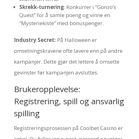
Skrekk‑turnering
: Konkurrer i “Gonzo’s
Quest” for å samle poeng og vinne en
“Mysteriekiste” med bonuspenger.
Industry Secret:
På Halloween er
omsetningskravene ofte lavere enn på andre
kampanjer. Dette gjør det lettere å omsette
gevinster før kampanjen avsluttes.
Brukeropplevelse:
Registrering, spill og ansvarlig
spilling
Registreringsprosessen på Coolbet Casino er
enkel. Du fyller inn e‑post, passord og velger