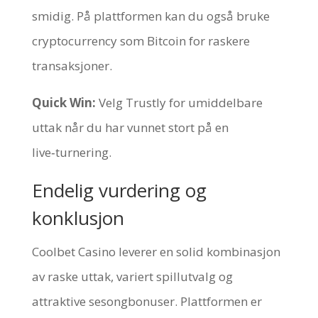
smidig. På plattformen kan du også bruke
cryptocurrency som Bitcoin for raskere
transaksjoner.
Quick Win:
Velg Trustly for umiddelbare
uttak når du har vunnet stort på en
live‑turnering.
Endelig vurdering og
konklusjon
Coolbet Casino leverer en solid kombinasjon
av raske uttak, variert spillutvalg og
attraktive sesongbonuser. Plattformen er