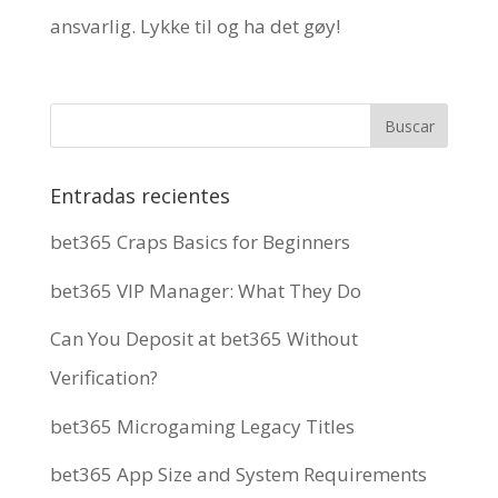
ansvarlig. Lykke til og ha det gøy!
Entradas recientes
bet365 Craps Basics for Beginners
bet365 VIP Manager: What They Do
Can You Deposit at bet365 Without
Verification?
bet365 Microgaming Legacy Titles
bet365 App Size and System Requirements