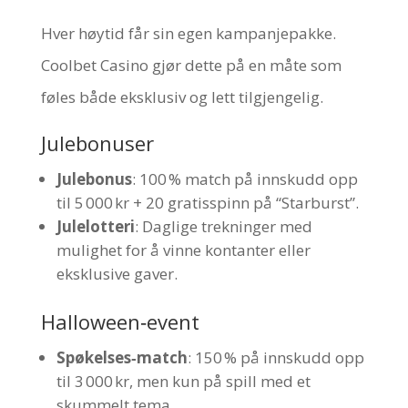
Hver høytid får sin egen kampanjepakke.
Coolbet Casino gjør dette på en måte som
føles både eksklusiv og lett tilgjengelig.
Julebonuser
Julebonus
: 100 % match på innskudd opp
til 5 000 kr + 20 gratisspinn på “Starburst”.
Julelotteri
: Daglige trekninger med
mulighet for å vinne kontanter eller
eksklusive gaver.
Halloween‑event
Spøkelses‑match
: 150 % på innskudd opp
til 3 000 kr, men kun på spill med et
skummelt tema.