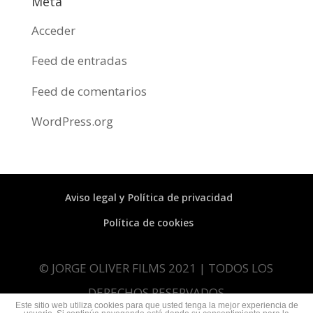
Meta
Acceder
Feed de entradas
Feed de comentarios
WordPress.org
Aviso legal y Política de privacidad
Política de cookies
© JORGE OLIVER FILMS 2021 | TODOS LOS
DERECHOS RESERVADOS
Este sitio web utiliza cookies para que usted tenga la mejor experiencia de