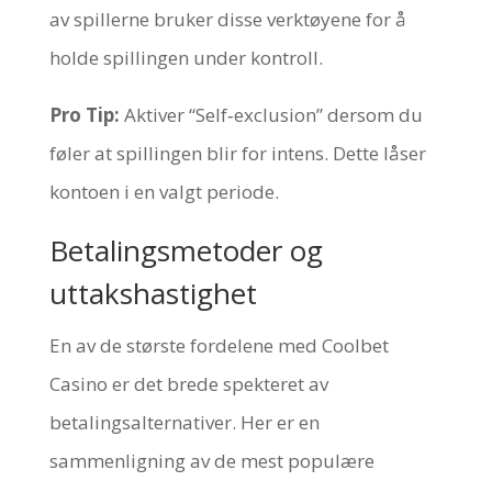
av spillerne bruker disse verktøyene for å
holde spillingen under kontroll.
Pro Tip:
Aktiver “Self‑exclusion” dersom du
føler at spillingen blir for intens. Dette låser
kontoen i en valgt periode.
Betalingsmetoder og
uttakshastighet
En av de største fordelene med Coolbet
Casino er det brede spekteret av
betalingsalternativer. Her er en
sammenligning av de mest populære