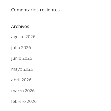
Comentarios recientes
Archivos
agosto 2026
julio 2026
junio 2026
mayo 2026
abril 2026
marzo 2026
febrero 2026