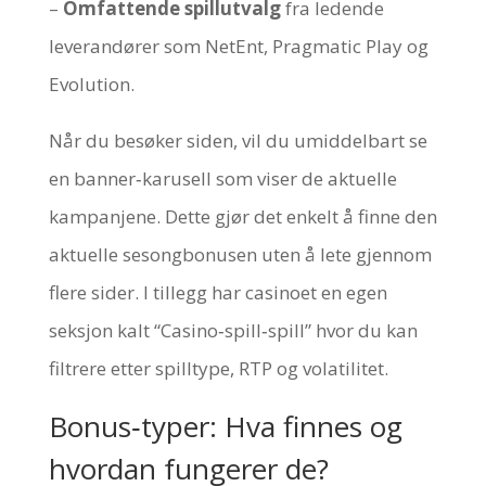
–
Omfattende spillutvalg
fra ledende
leverandører som NetEnt, Pragmatic Play og
Evolution.
Når du besøker siden, vil du umiddelbart se
en banner‑karusell som viser de aktuelle
kampanjene. Dette gjør det enkelt å finne den
aktuelle sesongbonusen uten å lete gjennom
flere sider. I tillegg har casinoet en egen
seksjon kalt “Casino‑spill‑spill” hvor du kan
filtrere etter spilltype, RTP og volatilitet.
Bonus‑typer: Hva finnes og
hvordan fungerer de?