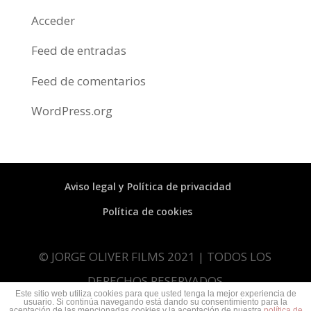
Acceder
Feed de entradas
Feed de comentarios
WordPress.org
Aviso legal y Política de privacidad
Política de cookies
© JORGE OLIVER FILMS 2021 | TODOS LOS
DERECHOS RESERVADOS
Este sitio web utiliza cookies para que usted tenga la mejor experiencia de
usuario. Si continúa navegando está dando su consentimiento para la
aceptación de las mencionadas cookies y la aceptación de nuestra
política de