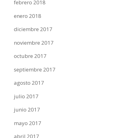
febrero 2018
enero 2018
diciembre 2017
noviembre 2017
octubre 2017
septiembre 2017
agosto 2017
julio 2017
junio 2017
mayo 2017
abril 2017