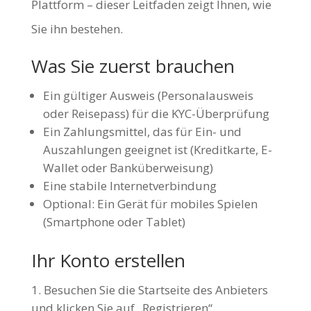
Plattform – dieser Leitfaden zeigt Ihnen, wie
Sie ihn bestehen.
Was Sie zuerst brauchen
Ein gültiger Ausweis (Personalausweis
oder Reisepass) für die KYC-Überprüfung
Ein Zahlungsmittel, das für Ein- und
Auszahlungen geeignet ist (Kreditkarte, E-
Wallet oder Banküberweisung)
Eine stabile Internetverbindung
Optional: Ein Gerät für mobiles Spielen
(Smartphone oder Tablet)
Ihr Konto erstellen
Besuchen Sie die Startseite des Anbieters
und klicken Sie auf „Registrieren“.