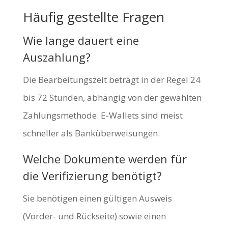
Häufig gestellte Fragen
Wie lange dauert eine
Auszahlung?
Die Bearbeitungszeit beträgt in der Regel 24
bis 72 Stunden, abhängig von der gewählten
Zahlungsmethode. E-Wallets sind meist
schneller als Banküberweisungen.
Welche Dokumente werden für
die Verifizierung benötigt?
Sie benötigen einen gültigen Ausweis
(Vorder- und Rückseite) sowie einen