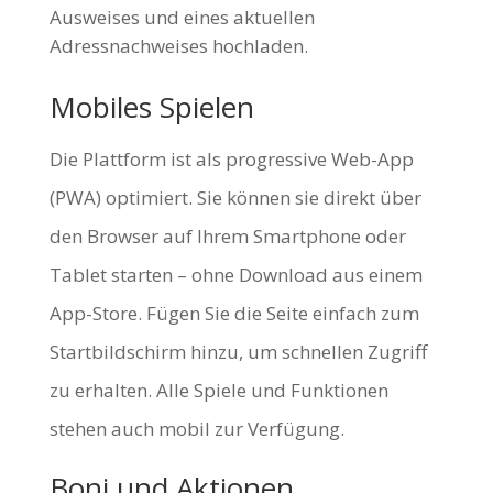
Ausweises und eines aktuellen
Adressnachweises hochladen.
Mobiles Spielen
Die Plattform ist als progressive Web-App
(PWA) optimiert. Sie können sie direkt über
den Browser auf Ihrem Smartphone oder
Tablet starten – ohne Download aus einem
App-Store. Fügen Sie die Seite einfach zum
Startbildschirm hinzu, um schnellen Zugriff
zu erhalten. Alle Spiele und Funktionen
stehen auch mobil zur Verfügung.
Boni und Aktionen