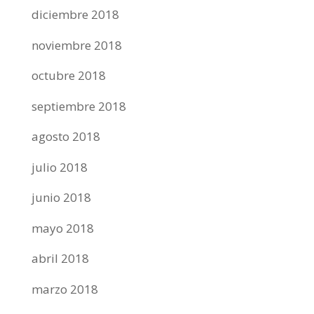
diciembre 2018
noviembre 2018
octubre 2018
septiembre 2018
agosto 2018
julio 2018
junio 2018
mayo 2018
abril 2018
marzo 2018