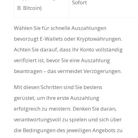
Sofort
B. Bitcoin)
Wählen Sie für schnelle Auszahlungen
bevorzugt E-Wallets oder Kryptowährungen.
Achten Sie darauf, dass Ihr Konto vollständig
verifiziert ist, bevor Sie eine Auszahlung
beantragen – das vermeidet Verzögerungen.
Mit diesen Schritten sind Sie bestens
gerüstet, um Ihre erste Auszahlung
erfolgreich zu meistern. Denken Sie daran,
verantwortungsvoll zu spielen und sich über
die Bedingungen des jeweiligen Angebots zu