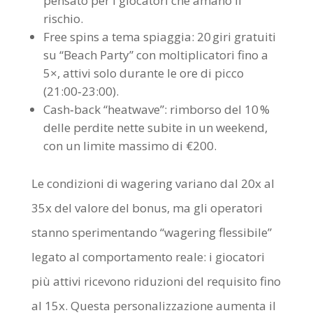
pensato per i giocatori che amano il
rischio.
Free spins a tema spiaggia: 20 giri gratuiti
su “Beach Party” con moltiplicatori fino a
5×, attivi solo durante le ore di picco
(21:00‑23:00).
Cash‑back “heatwave”: rimborso del 10 %
delle perdite nette subite in un weekend,
con un limite massimo di €200.
Le condizioni di wagering variano dal 20x al
35x del valore del bonus, ma gli operatori
stanno sperimentando “wagering flessibile”
legato al comportamento reale: i giocatori
più attivi ricevono riduzioni del requisito fino
al 15x. Questa personalizzazione aumenta il