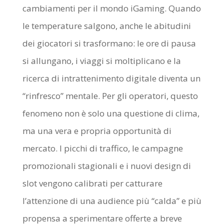
cambiamenti per il mondo iGaming. Quando
le temperature salgono, anche le abitudini
dei giocatori si trasformano: le ore di pausa
si allungano, i viaggi si moltiplicano e la
ricerca di intrattenimento digitale diventa un
“rinfresco” mentale. Per gli operatori, questo
fenomeno non è solo una questione di clima,
ma una vera e propria opportunità di
mercato. I picchi di traffico, le campagne
promozionali stagionali e i nuovi design di
slot vengono calibrati per catturare
l’attenzione di una audience più “calda” e più
propensa a sperimentare offerte a breve