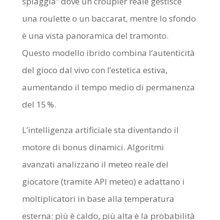
spiaggia” dove un croupier reale gestisce
una roulette o un baccarat, mentre lo sfondo
è una vista panoramica del tramonto.
Questo modello ibrido combina l’autenticità
del gioco dal vivo con l’estetica estiva,
aumentando il tempo medio di permanenza
del 15 %.
L’intelligenza artificiale sta diventando il
motore di bonus dinamici. Algoritmi
avanzati analizzano il meteo reale del
giocatore (tramite API meteo) e adattano i
moltiplicatori in base alla temperatura
esterna: più è caldo, più alta è la probabilità