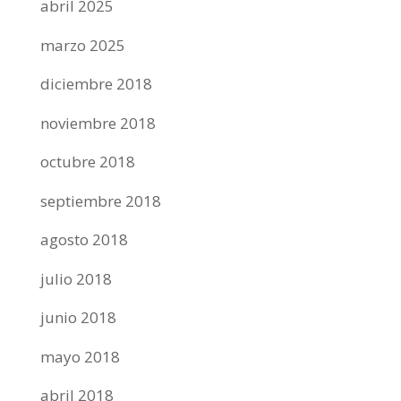
abril 2025
marzo 2025
diciembre 2018
noviembre 2018
octubre 2018
septiembre 2018
agosto 2018
julio 2018
junio 2018
mayo 2018
abril 2018