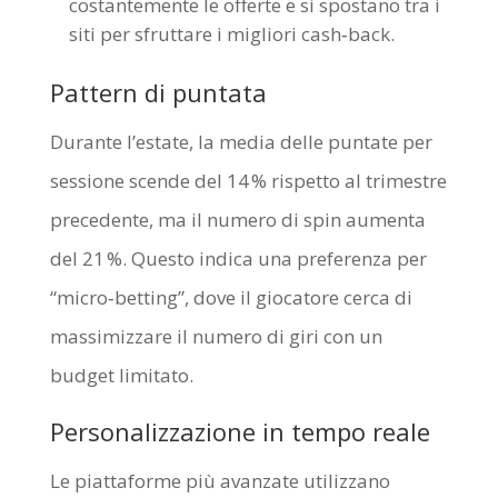
costantemente le offerte e si spostano tra i
siti per sfruttare i migliori cash‑back.
Pattern di puntata
Durante l’estate, la media delle puntate per
sessione scende del 14 % rispetto al trimestre
precedente, ma il numero di spin aumenta
del 21 %. Questo indica una preferenza per
“micro‑betting”, dove il giocatore cerca di
massimizzare il numero di giri con un
budget limitato.
Personalizzazione in tempo reale
Le piattaforme più avanzate utilizzano