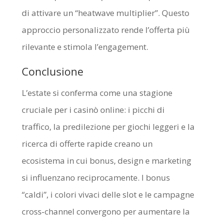
di attivare un “heatwave multiplier”. Questo
approccio personalizzato rende l’offerta più
rilevante e stimola l’engagement.
Conclusione
L’estate si conferma come una stagione
cruciale per i casinò online: i picchi di
traffico, la predilezione per giochi leggeri e la
ricerca di offerte rapide creano un
ecosistema in cui bonus, design e marketing
si influenzano reciprocamente. I bonus
“caldi”, i colori vivaci delle slot e le campagne
cross‑channel convergono per aumentare la