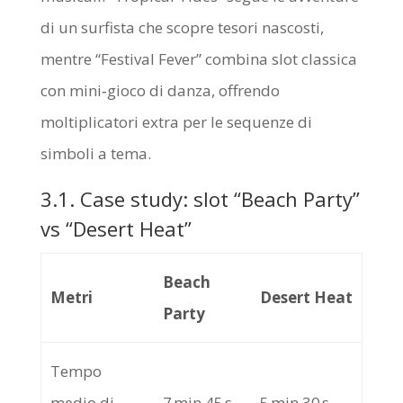
di un surfista che scopre tesori nascosti,
mentre “Festival Fever” combina slot classica
con mini‑gioco di danza, offrendo
moltiplicatori extra per le sequenze di
simboli a tema.
3.1. Case study: slot “Beach Party”
vs “Desert Heat”
Beach
Metri
Desert Heat
Party
Tempo
medio di
7 min 45 s
5 min 30 s