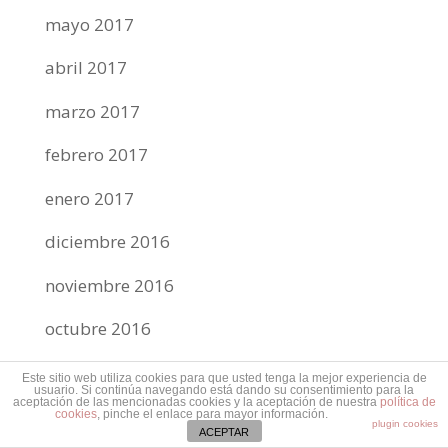
mayo 2017
abril 2017
marzo 2017
febrero 2017
enero 2017
diciembre 2016
noviembre 2016
octubre 2016
septiembre 2016
Este sitio web utiliza cookies para que usted tenga la mejor experiencia de
usuario. Si continúa navegando está dando su consentimiento para la
aceptación de las mencionadas cookies y la aceptación de nuestra
política de
agosto 2016
cookies
, pinche el enlace para mayor información.
plugin cookies
ACEPTAR