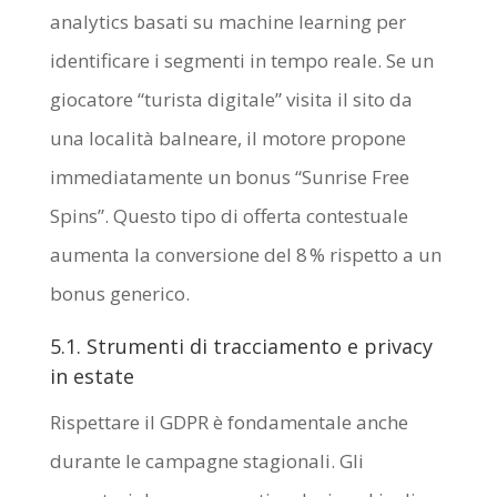
analytics basati su machine learning per
identificare i segmenti in tempo reale. Se un
giocatore “turista digitale” visita il sito da
una località balneare, il motore propone
immediatamente un bonus “Sunrise Free
Spins”. Questo tipo di offerta contestuale
aumenta la conversione del 8 % rispetto a un
bonus generico.
5.1. Strumenti di tracciamento e privacy
in estate
Rispettare il GDPR è fondamentale anche
durante le campagne stagionali. Gli