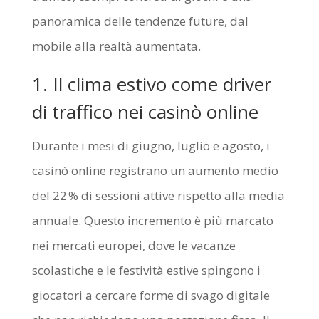
panoramica delle tendenze future, dal
mobile alla realtà aumentata.
1. Il clima estivo come driver
di traffico nei casinò online
Durante i mesi di giugno, luglio e agosto, i
casinò online registrano un aumento medio
del 22 % di sessioni attive rispetto alla media
annuale. Questo incremento è più marcato
nei mercati europei, dove le vacanze
scolastiche e le festività estive spingono i
giocatori a cercare forme di svago digitale