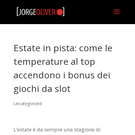
Estate in pista: come le
temperature al top
accendono i bonus dei
giochi da slot
Uncategorized
L’estate è da sempre una stagione di