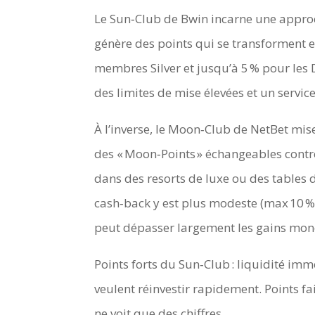
Le Sun‑Club de Bwin incarne une appro
génère des points qui se transforment e
membres Silver et jusqu’à 5 % pour les
des limites de mise élevées et un servic
À l’inverse, le Moon‑Club de NetBet mi
des « Moon‑Points » échangeables contre
dans des resorts de luxe ou des tables 
cash‑back y est plus modeste (max 10 %
peut dépasser largement les gains moné
Points forts du Sun‑Club : liquidité imm
veulent réinvestir rapidement. Points f
ne voit que des chiffres.