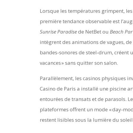
Lorsque les températures grimpent, les 
première tendance observable est l’aug
Sunrise Paradise
de NetBet ou
Beach Par
intègrent des animations de vagues, de p
bandes‑sonores de steel‑drum, créent u
vacances » sans quitter son salon.
Parallèlement, les casinos physiques in
Casino de Paris a installé une piscine ar
entourées de transats et de parasols. Le
plateformes offrent un mode « day‑mode
restent lisibles sous la lumière du soleil