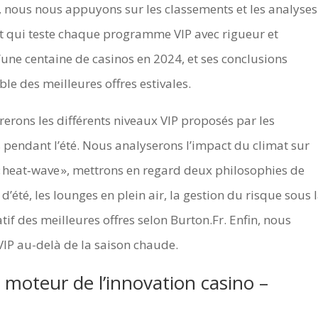
, nous nous appuyons sur les classements et les analyses
nt qui teste chaque programme VIP avec rigueur et
’une centaine de casinos en 2024, et ses conclusions
e des meilleures offres estivales.
rerons les différents niveaux VIP proposés par les
s pendant l’été. Nous analyserons l’impact du climat sur
« heat‑wave », mettrons en regard deux philosophies de
’été, les lounges en plein air, la gestion du risque sous 
if des meilleures offres selon Burton.Fr. Enfin, nous
IP au-delà de la saison chaude.
 moteur de l’innovation casino –