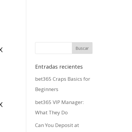
INICIO
FILMS
CONÓCEME
CONTACTO
x
Entradas recientes
bet365 Craps Basics for
Beginners
x
bet365 VIP Manager:
What They Do
Can You Deposit at