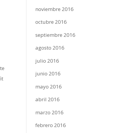
noviembre 2016
octubre 2016
septiembre 2016
agosto 2016
julio 2016
ste
junio 2016
it
mayo 2016
abril 2016
marzo 2016
febrero 2016