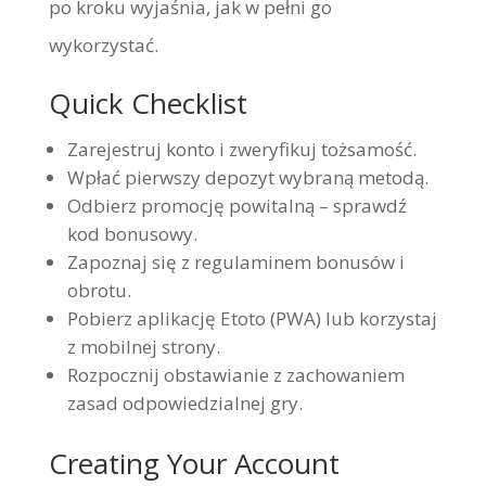
po kroku wyjaśnia, jak w pełni go
wykorzystać.
Quick Checklist
Zarejestruj konto i zweryfikuj tożsamość.
Wpłać pierwszy depozyt wybraną metodą.
Odbierz promocję powitalną – sprawdź
kod bonusowy.
Zapoznaj się z regulaminem bonusów i
obrotu.
Pobierz aplikację Etoto (PWA) lub korzystaj
z mobilnej strony.
Rozpocznij obstawianie z zachowaniem
zasad odpowiedzialnej gry.
Creating Your Account