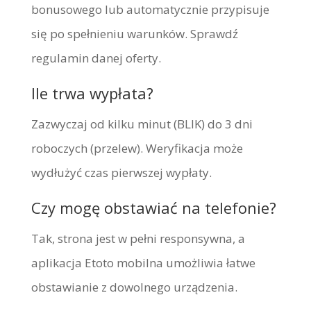
bonusowego lub automatycznie przypisuje
się po spełnieniu warunków. Sprawdź
regulamin danej oferty.
Ile trwa wypłata?
Zazwyczaj od kilku minut (BLIK) do 3 dni
roboczych (przelew). Weryfikacja może
wydłużyć czas pierwszej wypłaty.
Czy mogę obstawiać na telefonie?
Tak, strona jest w pełni responsywna, a
aplikacja Etoto mobilna umożliwia łatwe
obstawianie z dowolnego urządzenia.