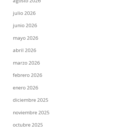
agosto 2026
julio 2026
junio 2026
mayo 2026
abril 2026
marzo 2026
febrero 2026
enero 2026
diciembre 2025
noviembre 2025
octubre 2025