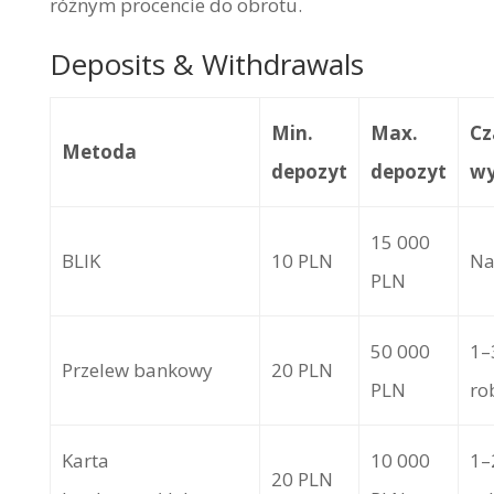
różnym procencie do obrotu.
Deposits & Withdrawals
Min.
Max.
Cz
Metoda
depozyt
depozyt
wy
15 000
BLIK
10 PLN
Na
PLN
50 000
1–
Przelew bankowy
20 PLN
PLN
ro
Karta
10 000
1–
20 PLN