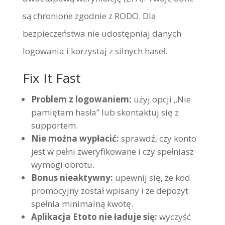
są chronione zgodnie z RODO. Dla
bezpieczeństwa nie udostępniaj danych
logowania i korzystaj z silnych haseł.
Fix It Fast
Problem z logowaniem:
użyj opcji „Nie
pamiętam hasła” lub skontaktuj się z
supportem.
Nie można wypłacić:
sprawdź, czy konto
jest w pełni zweryfikowane i czy spełniasz
wymogi obrotu.
Bonus nieaktywny:
upewnij się, że kod
promocyjny został wpisany i że depozyt
spełnia minimalną kwotę.
Aplikacja Etoto nie ładuje się:
wyczyść