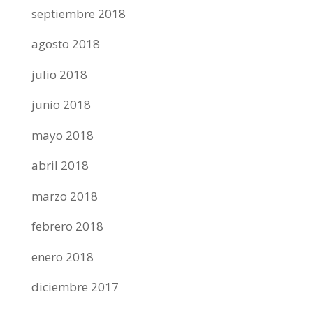
septiembre 2018
agosto 2018
julio 2018
junio 2018
mayo 2018
abril 2018
marzo 2018
febrero 2018
enero 2018
diciembre 2017