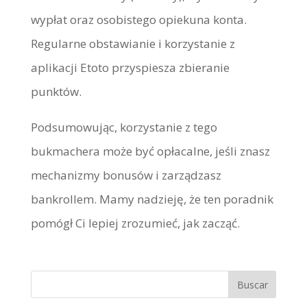
wypłat oraz osobistego opiekuna konta.
Regularne obstawianie i korzystanie z
aplikacji Etoto przyspiesza zbieranie
punktów.
Podsumowując, korzystanie z tego
bukmachera może być opłacalne, jeśli znasz
mechanizmy bonusów i zarządzasz
bankrollem. Mamy nadzieję, że ten poradnik
pomógł Ci lepiej zrozumieć, jak zacząć.