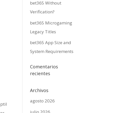
bet365 Without
Verification?
bet365 Microgaming
Legacy Titles
bet365 App Size and
System Requirements
Comentarios
recientes
Archivos
agosto 2026
ptil
julio 2026
er.