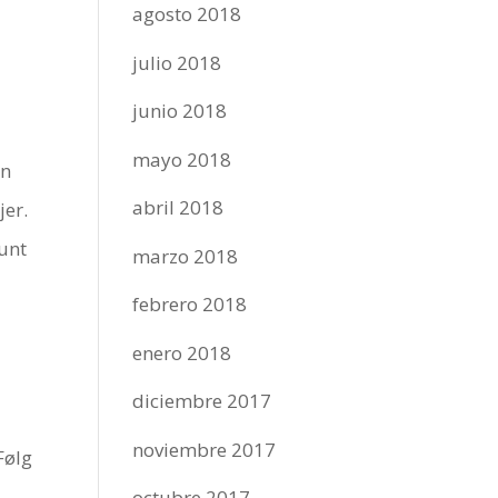
agosto 2018
julio 2018
junio 2018
mayo 2018
an
abril 2018
jer.
ount
marzo 2018
febrero 2018
enero 2018
diciembre 2017
noviembre 2017
Følg
octubre 2017