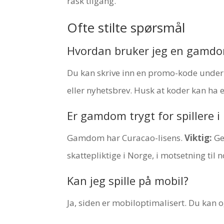
rask tilgang.
Ofte stilte spørsmål
Hvordan bruker jeg en gamd
Du kan skrive inn en promo-kode under 
eller nyhetsbrev. Husk at koder kan ha
Er gamdom trygt for spillere i
Gamdom har Curacao-lisens.
Viktig:
Ge
skattepliktige i Norge, i motsetning til 
Kan jeg spille på mobil?
Ja, siden er mobiloptimalisert. Du kan