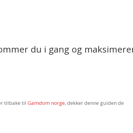
kommer du i gang og maksimere
 tilbake til
Gamdom norge
, dekker denne guiden de