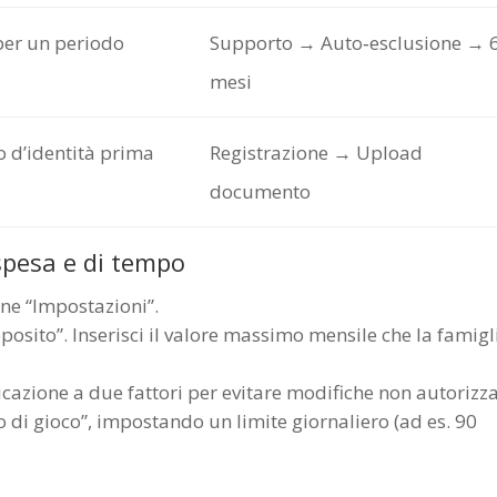
 per un periodo
Supporto → Auto‑esclusione → 
mesi
 d’identità prima
Registrazione → Upload
documento
 spesa e di tempo
one “Impostazioni”.
eposito”. Inserisci il valore massimo mensile che la famigl
azione a due fattori per evitare modifiche non autorizza
 di gioco”, impostando un limite giornaliero (ad es. 90