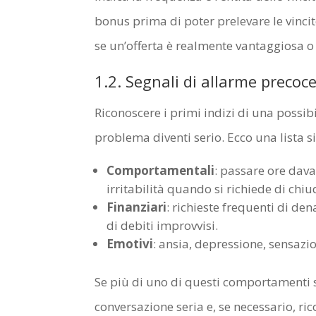
bonus prima di poter prelevare le vinc
se un’offerta è realmente vantaggiosa o
1.2. Segnali di allarme precoce
Riconoscere i primi indizi di una possib
problema diventi serio. Ecco una lista s
Comportamentali
: passare ore davan
irritabilità quando si richiede di chiu
Finanziari
: richieste frequenti di de
di debiti improvvisi.
Emotivi
: ansia, depressione, sensazio
Se più di uno di questi comportamenti s
conversazione seria e, se necessario, ric