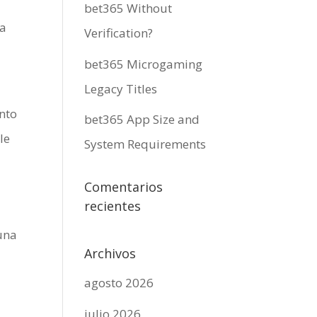
bet365 Without
ta
Verification?
bet365 Microgaming
Legacy Titles
ento
bet365 App Size and
le
System Requirements
Comentarios
recientes
 una
Archivos
agosto 2026
julio 2026