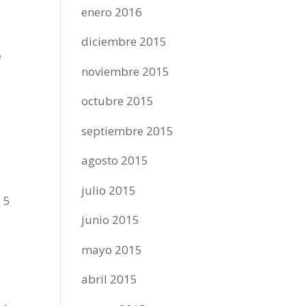
enero 2016
diciembre 2015
e
noviembre 2015
octubre 2015
septiembre 2015
agosto 2015
julio 2015
 5
junio 2015
mayo 2015
abril 2015