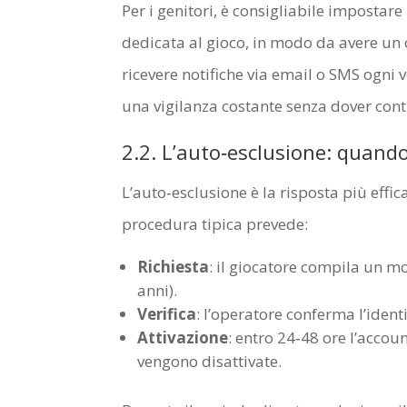
Per i genitori, è consigliabile impostar
dedicata al gioco, in modo da avere un co
ricevere notifiche via email o SMS ogni v
una vigilanza costante senza dover cont
2.2. L’auto‑esclusione: quand
L’auto‑esclusione è la risposta più effi
procedura tipica prevede:
Richiesta
: il giocatore compila un m
anni).
Verifica
: l’operatore conferma l’iden
Attivazione
: entro 24‑48 ore l’accoun
vengono disattivate.