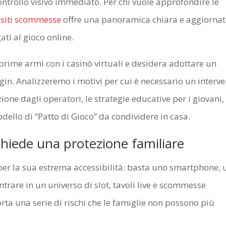
ontrollo visivo immediato. Per chi vuole approfondire le
e
siti scommesse
offre una panoramica chiara e aggiorna
ati al gioco online.
 prime armi con i casinò virtuali e desidera adottare un
gin. Analizzeremo i motivi per cui è necessario un interv
ione dagli operatori, le strategie educative per i giovani, 
odello di “Patto di Gioco” da condividere in casa.
ichiede una protezione familiare
 per la sua estrema accessibilità: basta uno smartphone,
trare in un universo di slot, tavoli live e scommesse
ta una serie di rischi che le famiglie non possono più