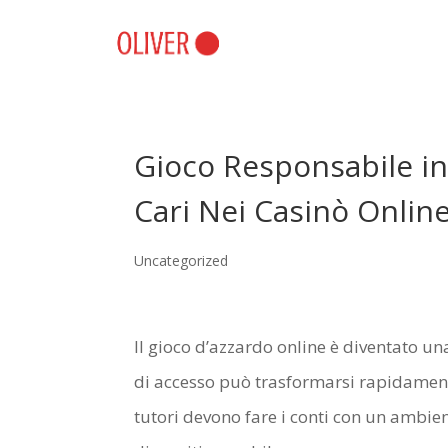
Gioco Responsabile in
Cari Nei Casinò Onlin
Uncategorized
Il gioco d’azzardo online è diventato un
di accesso può trasformarsi rapidamente 
tutori devono fare i conti con un ambien