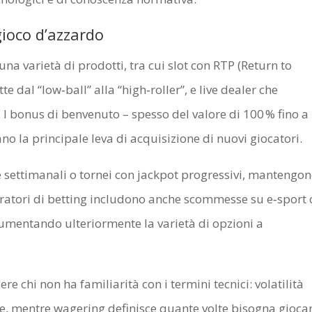
gioco d’azzardo
na varietà di prodotti, tra cui slot con RTP (Return to
te dal “low‑ball” alla “high‑roller”, e live dealer che
 I bonus di benvenuto – spesso del valore di 100 % fino a
no la principale leva di acquisizione di nuovi giocatori.
e settimanali o tornei con jackpot progressivi, mantengo
peratori di betting includono anche scommesse su e‑sport 
aumentando ulteriormente la varietà di opzioni a
e chi non ha familiarità con i termini tecnici: volatilità
ite, mentre wagering definisce quante volte bisogna giocar