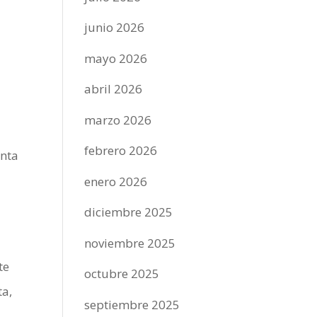
junio 2026
mayo 2026
abril 2026
marzo 2026
febrero 2026
enta
enero 2026
diciembre 2025
noviembre 2025
te
octubre 2025
ta,
septiembre 2025