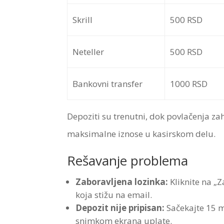
Skrill
500 RSD
Neteller
500 RSD
Bankovni transfer
1000 RSD
Depoziti su trenutni, dok povlačenja za
maksimalne iznose u kasirskom delu.
Rešavanje problema
Zaboravljena lozinka:
Kliknite na „Z
koja stižu na email.
Depozit nije pripisan:
Sačekajte 15 mi
snimkom ekrana uplate.