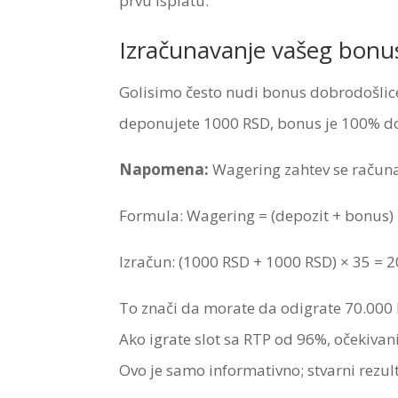
prvu isplatu.
Izračunavanje vašeg bonu
Golisimo često nudi bonus dobrodošlic
deponujete 1000 RSD, bonus je 100% do 
Napomena:
Wagering zahtev se računa
Formula: Wagering = (depozit + bonus) 
Izračun: (1000 RSD + 1000 RSD) × 35 = 
To znači da morate da odigrate 70.000
Ako igrate slot sa RTP od 96%, očekivan
Ovo je samo informativno; stvarni rezult