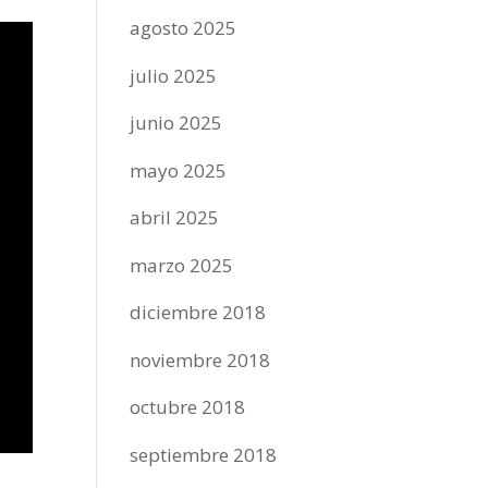
agosto 2025
julio 2025
junio 2025
mayo 2025
abril 2025
marzo 2025
diciembre 2018
noviembre 2018
octubre 2018
septiembre 2018