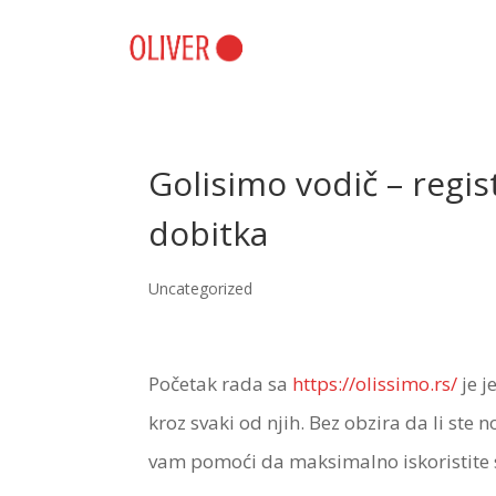
Golisimo vodič – regis
dobitka
Uncategorized
Početak rada sa
https://olissimo.rs/
je j
kroz svaki od njih. Bez obzira da li ste n
vam pomoći da maksimalno iskoristite s