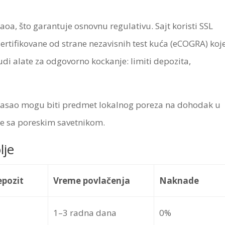
oa, što garantuje osnovnu regulativu. Sajt koristi SSL
sertifikovane od strane nezavisnih test kuća (eCOGRA) koj
di alate za odgovorno kockanje: limiti depozita,
urasao mogu biti predmet lokalnog poreza na dohodak u
te sa poreskim savetnikom.
lje
epozit
Vreme povlačenja
Naknade
1–3 radna dana
0%