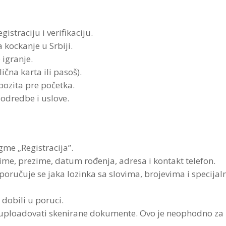
istraciju i verifikaciju.
 kockanje u Srbiji.
 igranje.
ična karta ili pasoš).
epozita pre početka.
 odredbe i uslove.
ugme „Registracija”.
me, prezime, datum rođenja, adresa i kontakt telefon.
eporučuje se jaka lozinka sa slovima, brojevima i specija
 dobili u poruci.
e uploadovati skenirane dokumente. Ovo je neophodno za