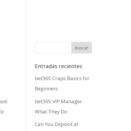
INICIO
FILMS
CONÓCEME
CONTACTO
Entradas recientes
bet365 Craps Basics for
Beginners
bet365 VIP Manager:
vodi
What They Do
će
Can You Deposit at