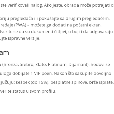
 ste verifikovali nalog. Ako jeste, obrada može potrajati 
oriju pregledača ili pokušajte sa drugim pregledačem.
ređaje (PWA) – možete ga dodati na početni ekran.
verite se da su dokumenti čitljivi, u boji i da odgovaraju
te ispravne verzije.
ram
 (Bronza, Srebro, Zlato, Platinum, Dijamant). Bodovi se
 uloga dobijate 1 VIP poen. Nakon što sakupite dovoljno
ljučuju: kešbek (do 15%), besplatne spinove, brže isplate,
verite status u svom profilu.