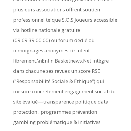
plusieurs associations offrent soutien
professionnel telque S.O.S Joueurs accessible
via hotline nationale gratuite
(09 69 39 00 00) ou forum dédié où
témoignages anonymes circulent
librement.\nEnfin Basketnews.Net intègre
dans chacune ses revues un score RSE
(“Responsabilité Sociale & Éthique”) qui
mesure concrètement engagement social du
site évalué — transparence politique data
protection , programmes prévention
gambling problématique & initiatives