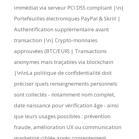
immédiat via serveur PCI DSS compliant |\n|
Portefeuilles électroniques PayPal & Skrill |
Authentification supplémentaire avant
transaction |\n| Crypto‑monnaies
approuvées (BTC/EUR) | Transactions
anonymes mais traçables via blockchain
|\n\nLa politique de confidentialité doit
préciser quels renseignements personnels
sont collectés ‑ notamment nom complet,
date naissance pour vérification âge ‑ ainsi
que leurs usages possibles : prévention
fraude, amélioration UX ou communication
marketing ciblée après consentement