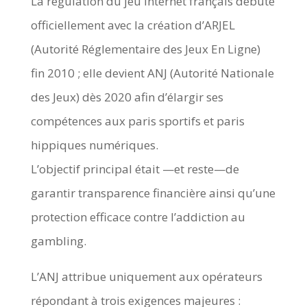
La régulation du jeu internet français débute
officiellement avec la création d’ARJEL
(Autorité Réglementaire des Jeux En Ligne)
fin 2010 ; elle devient ANJ (Autorité Nationale
des Jeux) dès 2020 afin d’élargir ses
compétences aux paris sportifs et paris
hippiques numériques.
L’objectif principal était —et reste—de
garantir transparence financière ainsi qu’une
protection efficace contre l’addiction au
gambling.
L’ANJ attribue uniquement aux opérateurs
répondant à trois exigences majeures :