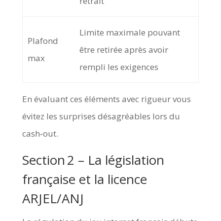
retrait
Limite maximale pouvant
Plafond
être retirée après avoir
max
rempli les exigences
En évaluant ces éléments avec rigueur vous
évitez les surprises désagréables lors du
cash‑out.
Section 2 – La législation
française et la licence
ARJEL/ANJ