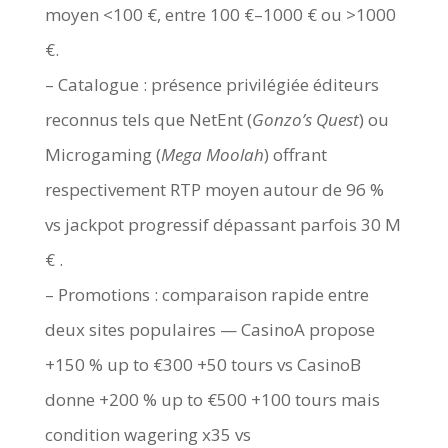
moyen <100 €, entre 100 €–1000 € ou >1000
€.
– Catalogue : présence privilégiée éditeurs
reconnus tels que NetEnt (
Gonzo’s Quest
) ou
Microgaming (
Mega Moolah
) offrant
respectivement RTP moyen autour de 96 %
vs jackpot progressif dépassant parfois 30 M
€ .
– Promotions : comparaison rapide entre
deux sites populaires — CasinoA propose
+150 % up to €300 +50 tours vs CasinoB
donne +200 % up to €500 +100 tours mais
condition wagering x35 vs