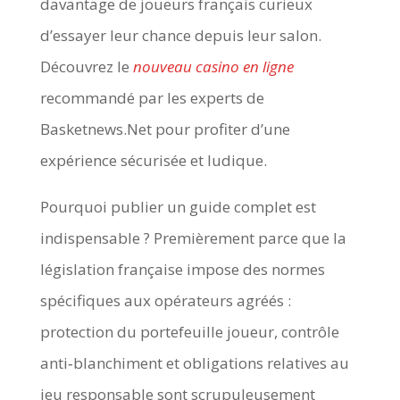
davantage de joueurs français curieux
d’essayer leur chance depuis leur salon.
Découvrez le
nouveau casino en ligne
recommandé par les experts de
Basketnews.Net pour profiter d’une
expérience sécurisée et ludique.
Pourquoi publier un guide complet est
indispensable ? Premièrement parce que la
législation française impose des normes
spécifiques aux opérateurs agréés :
protection du portefeuille joueur, contrôle
anti‑blanchiment et obligations relatives au
jeu responsable sont scrupuleusement