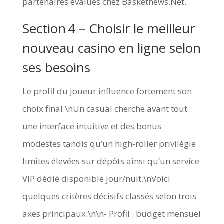
partenaires évalués chez Basketnews.Net.
Section 4 – Choisir le meilleur
nouveau casino en ligne selon
ses besoins
Le profil du joueur influence fortement son
choix final.\nUn casual cherche avant tout
une interface intuitive et des bonus
modestes tandis qu’un high‑roller privilégie
limites élevées sur dépôts ainsi qu’un service
VIP dédié disponible jour/nuit.\nVoici
quelques critères décisifs classés selon trois
axes principaux:\n\n- Profil : budget mensuel