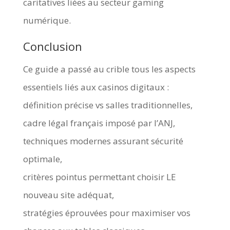
caritatives liées au secteur gaming
numérique.
Conclusion
Ce guide a passé au crible tous les aspects
essentiels liés aux casinos digitaux :
définition précise vs salles traditionnelles,
cadre légal français imposé par l’ANJ,
techniques modernes assurant sécurité
optimale,
critères pointus permettant choisir LE
nouveau site adéquat,
stratégies éprouvées pour maximiser vos