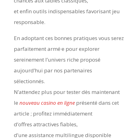
chances aux tables classiques,
et enfin outils indispensables favorisant jeu
responsable.​
En adoptant ces bonnes pratiques vous serez
parfaitement armé·e pour explorer
sereinement l’univers riche proposé
aujourd’hui par nos partenaires
sélectionnés.
N’attendez plus pour tester dès maintenant
le
nouveau casino en ligne
présenté dans cet
article ; profitez immédiatement
d’offres attractives fiables,
d’une assistance multilingue disponible