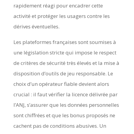
rapidement réagi pour encadrer cette
activité et protéger les usagers contre les
dérives éventuelles.
Les plateformes françaises sont soumises à
une législation stricte qui impose le respect
de critères de sécurité très élevés et la mise à
disposition d’outils de jeu responsable. Le
choix d’un opérateur fiable devient alors
crucial : il faut vérifier la licence délivrée par
l’ANJ, s’assurer que les données personnelles
sont chiffrées et que les bonus proposés ne
cachent pas de conditions abusives. Un