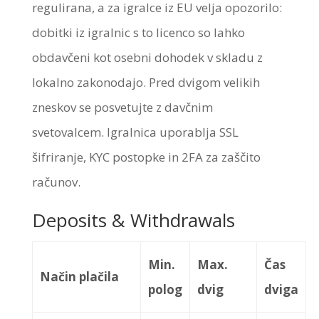
regulirana, a za igralce iz EU velja opozorilo:
dobitki iz igralnic s to licenco so lahko
obdavčeni kot osebni dohodek v skladu z
lokalno zakonodajo. Pred dvigom velikih
zneskov se posvetujte z davčnim
svetovalcem. Igralnica uporablja SSL
šifriranje, KYC postopke in 2FA za zaščito
računov.
Deposits & Withdrawals
Min.
Max.
Čas
Način plačila
polog
dvig
dviga