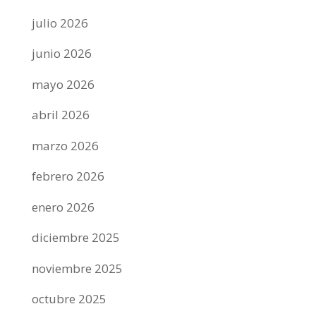
julio 2026
junio 2026
mayo 2026
abril 2026
marzo 2026
febrero 2026
enero 2026
diciembre 2025
noviembre 2025
octubre 2025