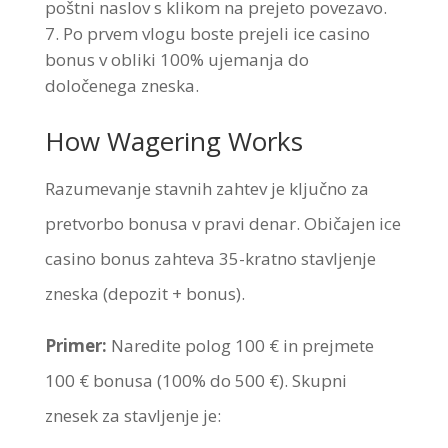
poštni naslov s klikom na prejeto povezavo.
Po prvem vlogu boste prejeli ice casino
bonus v obliki 100% ujemanja do
določenega zneska.
How Wagering Works
Razumevanje stavnih zahtev je ključno za
pretvorbo bonusa v pravi denar. Običajen ice
casino bonus zahteva 35-kratno stavljenje
zneska (depozit + bonus).
Primer:
Naredite polog 100 € in prejmete
100 € bonusa (100% do 500 €). Skupni
znesek za stavljenje je: