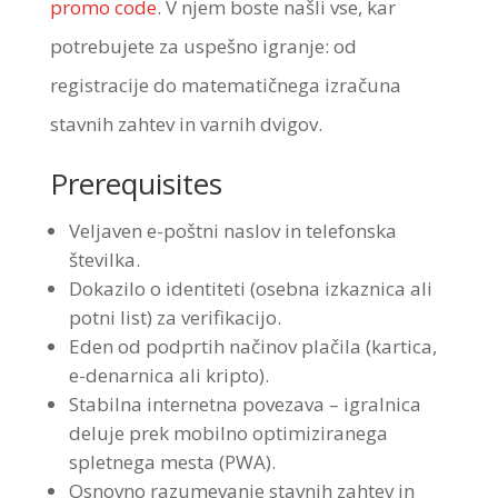
promo code
. V njem boste našli vse, kar
potrebujete za uspešno igranje: od
registracije do matematičnega izračuna
stavnih zahtev in varnih dvigov.
Prerequisites
Veljaven e-poštni naslov in telefonska
številka.
Dokazilo o identiteti (osebna izkaznica ali
potni list) za verifikacijo.
Eden od podprtih načinov plačila (kartica,
e-denarnica ali kripto).
Stabilna internetna povezava – igralnica
deluje prek mobilno optimiziranega
spletnega mesta (PWA).
Osnovno razumevanje stavnih zahtev in