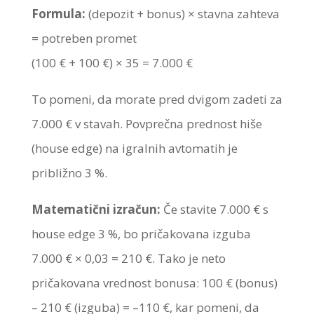
Formula:
(depozit + bonus) × stavna zahteva
= potreben promet
(100 € + 100 €) × 35 = 7.000 €
To pomeni, da morate pred dvigom zadeti za
7.000 € v stavah. Povprečna prednost hiše
(house edge) na igralnih avtomatih je
približno 3 %.
Matematični izračun:
Če stavite 7.000 € s
house edge 3 %, bo pričakovana izguba
7.000 € × 0,03 = 210 €. Tako je neto
pričakovana vrednost bonusa: 100 € (bonus)
– 210 € (izguba) = –110 €, kar pomeni, da