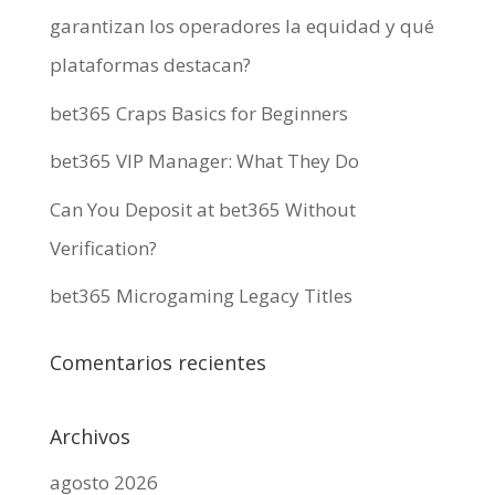
garantizan los operadores la equidad y qué
plataformas destacan?
bet365 Craps Basics for Beginners
bet365 VIP Manager: What They Do
Can You Deposit at bet365 Without
Verification?
bet365 Microgaming Legacy Titles
Comentarios recientes
Archivos
agosto 2026