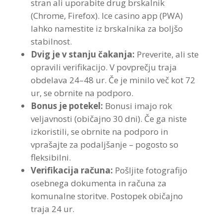
stran ali uporabite drug brskalnik
(Chrome, Firefox). Ice casino app (PWA)
lahko namestite iz brskalnika za boljšo
stabilnost.
Dvig je v stanju čakanja:
Preverite, ali ste
opravili verifikacijo. V povprečju traja
obdelava 24–48 ur. Če je minilo več kot 72
ur, se obrnite na podporo.
Bonus je potekel:
Bonusi imajo rok
veljavnosti (običajno 30 dni). Če ga niste
izkoristili, se obrnite na podporo in
vprašajte za podaljšanje – pogosto so
fleksibilni.
Verifikacija računa:
Pošljite fotografijo
osebnega dokumenta in računa za
komunalne storitve. Postopek običajno
traja 24 ur.