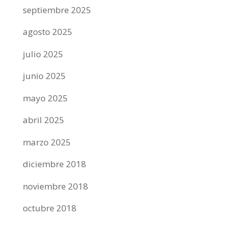
septiembre 2025
agosto 2025
julio 2025
junio 2025
mayo 2025
abril 2025
marzo 2025
diciembre 2018
noviembre 2018
octubre 2018