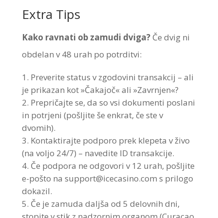
Extra Tips
Kako ravnati ob zamudi dviga?
Če dvig ni
obdelan v 48 urah po potrditvi:
Preverite status v zgodovini transakcij – ali
je prikazan kot »Čakajoč« ali »Zavrnjen«?
Prepričajte se, da so vsi dokumenti poslani
in potrjeni (pošljite še enkrat, če ste v
dvomih).
Kontaktirajte podporo prek klepeta v živo
(na voljo 24/7) – navedite ID transakcije.
Če podpora ne odgovori v 12 urah, pošljite
e-pošto na support@icecasino.com s prilogo
dokazil.
Če je zamuda daljša od 5 delovnih dni,
stopite v stik z nadzornim organom (Curacao