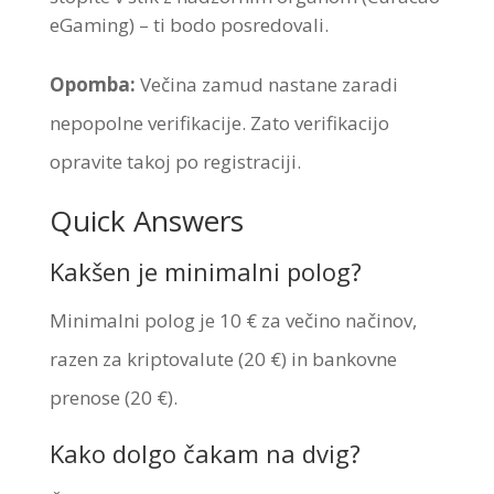
eGaming) – ti bodo posredovali.
Opomba:
Večina zamud nastane zaradi
nepopolne verifikacije. Zato verifikacijo
opravite takoj po registraciji.
Quick Answers
Kakšen je minimalni polog?
Minimalni polog je 10 € za večino načinov,
razen za kriptovalute (20 €) in bankovne
prenose (20 €).
Kako dolgo čakam na dvig?