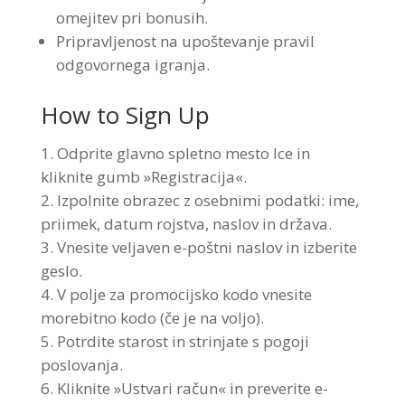
omejitev pri bonusih.
Pripravljenost na upoštevanje pravil
odgovornega igranja.
How to Sign Up
Odprite glavno spletno mesto Ice in
kliknite gumb »Registracija«.
Izpolnite obrazec z osebnimi podatki: ime,
priimek, datum rojstva, naslov in država.
Vnesite veljaven e-poštni naslov in izberite
geslo.
V polje za promocijsko kodo vnesite
morebitno kodo (če je na voljo).
Potrdite starost in strinjate s pogoji
poslovanja.
Kliknite »Ustvari račun« in preverite e-