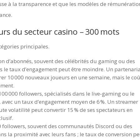
ousse à la transparence et que les modèles de rémunératio
ance.
urs du secteur casino – 300 mots
tégories principales.
ion d’abonnés, souvent des célébrités du gaming ou des
ais le taux d’engagement peut être moindre. Un partenari
rer 10 000 nouveaux joueurs en une semaine, mais le coû
ement.
 100 000 followers, spécialisés dans le live‑gaming ou le
che, avec un taux d’engagement moyen de 6 %. Un streamer
ute volatilité peut convertir 15 % de ses spectateurs en
lusif.
0 followers, souvent des communautés Discord ou des
ns la proximité avec leurs fans ; le taux de conversion pe