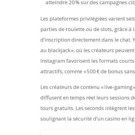
atteindre 20 % sur des campagnes cib
Les plateformes privilégiées varient sel
parties de roulette ou de slots, grâce à 
d’inscription directement dans le chat.
au blackjack », où les créateurs peuvent 
Instagram favorisent les formats courts 
attractifs, comme « 500 € de bonus sans
Les créateurs de contenu « live‑gaming » 
diffusent en temps réel leurs sessions d
tours gratuits. Les seconds intègrent le
soulignant la sécurité d’un casino en l