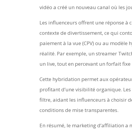
vidéo a créé un nouveau canal où les j
Les influenceurs offrent une réponse à ce
contexte de divertissement, ce qui conto
paiement à la vue (CPV) ou au modèle hyb
réalité. Par exemple, un streamer Twit
un live, tout en percevant un forfait f
Cette hybridation permet aux opérateurs
profitant d’une visibilité organique. L
filtre, aidant les influenceurs à choisir 
conditions de mise transparentes.
En résumé, le marketing d’affiliation a 