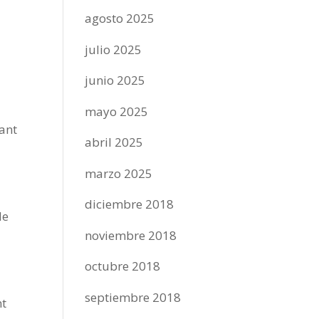
agosto 2025
julio 2025
junio 2025
mayo 2025
ant
abril 2025
marzo 2025
diciembre 2018
de
noviembre 2018
octubre 2018
septiembre 2018
nt