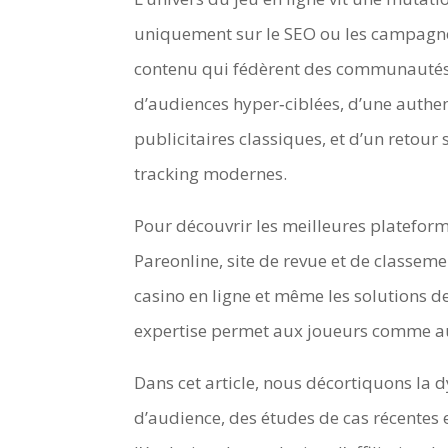
uniquement sur le SEO ou les campagnes
contenu qui fédèrent des communautés e
d’audiences hyper‑ciblées, d’une authe
publicitaires classiques, et d’un retour
tracking modernes.
Pour découvrir les meilleures plateform
Pareonline, site de revue et de classem
casino en ligne et même les solutions 
expertise permet aux joueurs comme aux
Dans cet article, nous décortiquons la
d’audience, des études de cas récentes