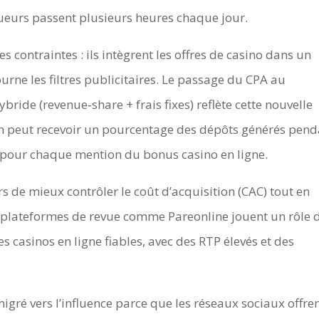
oueurs passent plusieurs heures chaque jour.
s contraintes : ils intègrent les offres de casino dans un
urne les filtres publicitaires. Le passage du CPA au
ride (revenue‑share + frais fixes) reflète cette nouvelle
ch peut recevoir un pourcentage des dépôts générés pend
ixe pour chaque mention du bonus casino en ligne.
 de mieux contrôler le coût d’acquisition (CAC) tout en
es plateformes de revue comme Pareonline jouent un rôle 
des casinos en ligne fiables, avec des RTP élevés et des
migré vers l’influence parce que les réseaux sociaux offre