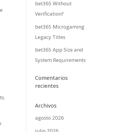
bet365 Without
de
Verification?
bet365 Microgaming
Legacy Titles
bet365 App Size and
System Requirements
Comentarios
recientes
ts.
Archivos
agosto 2026
s
julio 2026