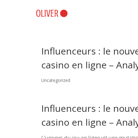
Influenceurs : le nou
casino en ligne – Ana
Uncategorized
Influenceurs : le nou
casino en ligne – Ana
L’univers du jeu en ligne vit une mutat