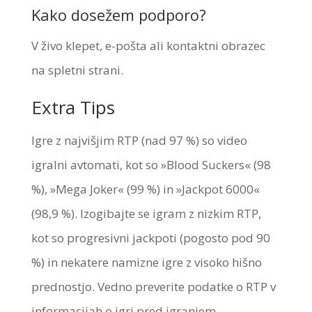
Kako dosežem podporo?
V živo klepet, e-pošta ali kontaktni obrazec
na spletni strani.
Extra Tips
Igre z najvišjim RTP (nad 97 %) so video
igralni avtomati, kot so »Blood Suckers« (98
%), »Mega Joker« (99 %) in »Jackpot 6000«
(98,9 %). Izogibajte se igram z nizkim RTP,
kot so progresivni jackpoti (pogosto pod 90
%) in nekatere namizne igre z visoko hišno
prednostjo. Vedno preverite podatke o RTP v
informacijah o igri pred igranjem.