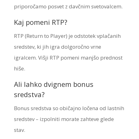
priporočamo posvet z davčnim svetovalcem.
Kaj pomeni RTP?
RTP (Return to Player) je odstotek vplačanih
sredstev, ki jih igra dolgoročno vrne
igralcem. Višji RTP pomeni manjšo prednost
hiše.
Ali lahko dvignem bonus
sredstva?
Bonus sredstva so običajno ločena od lastnih
sredstev – izpolniti morate zahteve glede
stav.