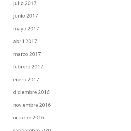
julio 2017
junio 2017
mayo 2017
abril 2017
marzo 2017
febrero 2017
enero 2017
diciembre 2016
noviembre 2016
octubre 2016
septiembre 2016