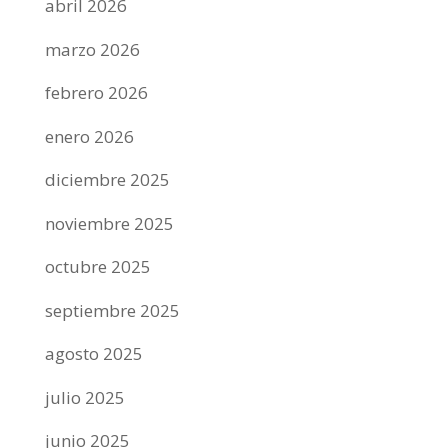
abril 2026
marzo 2026
febrero 2026
enero 2026
diciembre 2025
noviembre 2025
octubre 2025
septiembre 2025
agosto 2025
julio 2025
junio 2025