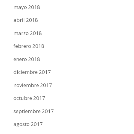
mayo 2018
abril 2018
marzo 2018
febrero 2018
enero 2018
diciembre 2017
noviembre 2017
octubre 2017
septiembre 2017
agosto 2017