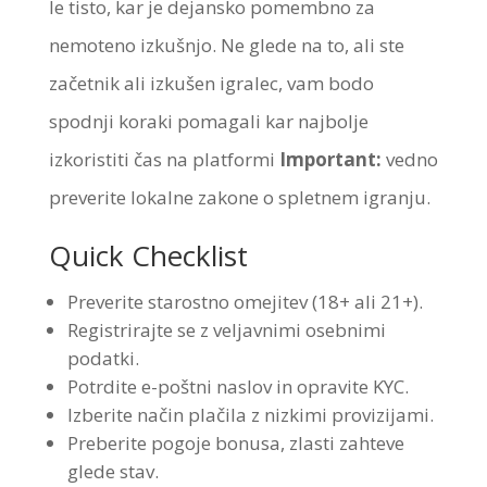
le tisto, kar je dejansko pomembno za
nemoteno izkušnjo. Ne glede na to, ali ste
začetnik ali izkušen igralec, vam bodo
spodnji koraki pomagali kar najbolje
izkoristiti čas na platformi
Important:
vedno
preverite lokalne zakone o spletnem igranju.
Quick Checklist
Preverite starostno omejitev (18+ ali 21+).
Registrirajte se z veljavnimi osebnimi
podatki.
Potrdite e-poštni naslov in opravite KYC.
Izberite način plačila z nizkimi provizijami.
Preberite pogoje bonusa, zlasti zahteve
glede stav.