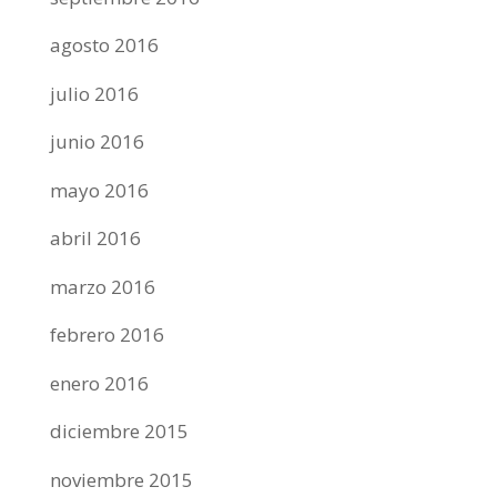
agosto 2016
julio 2016
junio 2016
mayo 2016
abril 2016
marzo 2016
febrero 2016
enero 2016
diciembre 2015
noviembre 2015