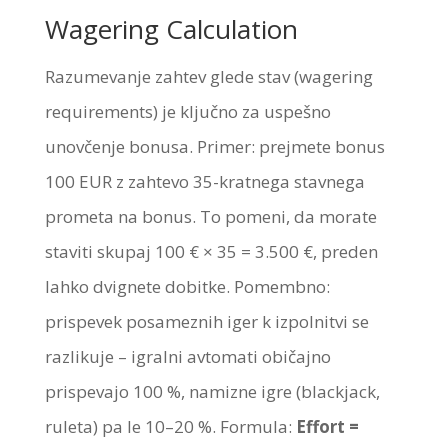
Wagering Calculation
Razumevanje zahtev glede stav (wagering
requirements) je ključno za uspešno
unovčenje bonusa. Primer: prejmete bonus
100 EUR z zahtevo 35-kratnega stavnega
prometa na bonus. To pomeni, da morate
staviti skupaj 100 € × 35 = 3.500 €, preden
lahko dvignete dobitke. Pomembno:
prispevek posameznih iger k izpolnitvi se
razlikuje – igralni avtomati običajno
prispevajo 100 %, namizne igre (blackjack,
ruleta) pa le 10–20 %. Formula:
Effort =