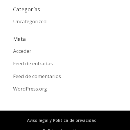
Categorías
Uncategorized
Meta
Acceder
Feed de entradas
Feed de comentarios
WordPress.org
Aviso legal y Política de privacidad