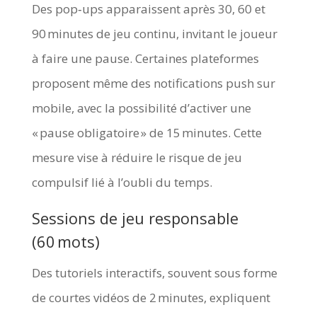
Des pop‑ups apparaissent après 30, 60 et
90 minutes de jeu continu, invitant le joueur
à faire une pause. Certaines plateformes
proposent même des notifications push sur
mobile, avec la possibilité d’activer une
« pause obligatoire » de 15 minutes. Cette
mesure vise à réduire le risque de jeu
compulsif lié à l’oubli du temps.
Sessions de jeu responsable
(60 mots)
Des tutoriels interactifs, souvent sous forme
de courtes vidéos de 2 minutes, expliquent