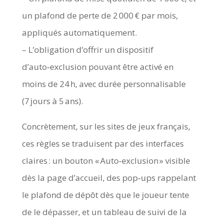
un plafond de perte de 2 000 € par mois,
appliqués automatiquement.
– L’obligation d’offrir un dispositif
d’auto‑exclusion pouvant être activé en
moins de 24 h, avec durée personnalisable
(7 jours à 5 ans).
Concrètement, sur les sites de jeux français,
ces règles se traduisent par des interfaces
claires : un bouton « Auto‑exclusion » visible
dès la page d’accueil, des pop‑ups rappelant
le plafond de dépôt dès que le joueur tente
de le dépasser, et un tableau de suivi de la