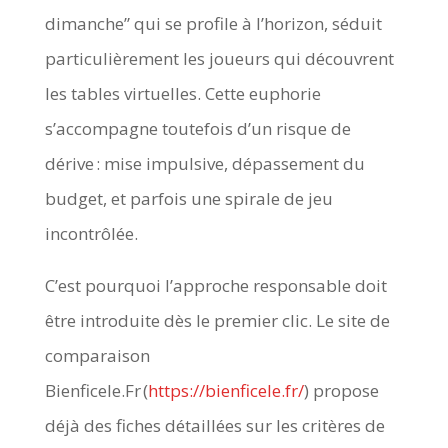
dimanche” qui se profile à l’horizon, séduit
particulièrement les joueurs qui découvrent
les tables virtuelles. Cette euphorie
s’accompagne toutefois d’un risque de
dérive : mise impulsive, dépassement du
budget, et parfois une spirale de jeu
incontrôlée.
C’est pourquoi l’approche responsable doit
être introduite dès le premier clic. Le site de
comparaison
Bienficele.Fr (
https://bienficele.fr/
) propose
déjà des fiches détaillées sur les critères de