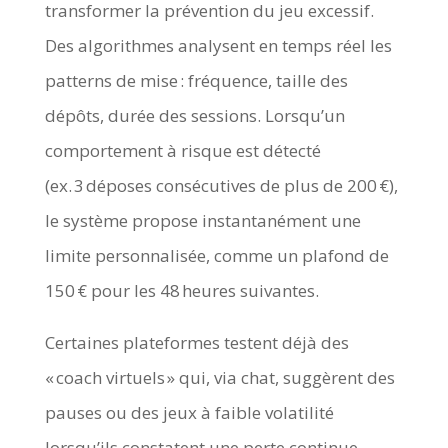
transformer la prévention du jeu excessif.
Des algorithmes analysent en temps réel les
patterns de mise : fréquence, taille des
dépôts, durée des sessions. Lorsqu’un
comportement à risque est détecté
(ex. 3 déposes consécutives de plus de 200 €),
le système propose instantanément une
limite personnalisée, comme un plafond de
150 € pour les 48 heures suivantes.
Certaines plateformes testent déjà des
« coach virtuels » qui, via chat, suggèrent des
pauses ou des jeux à faible volatilité
lorsqu’ils constatent une perte continue.