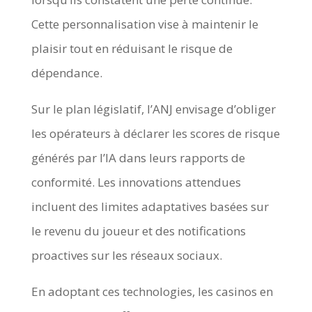
Cette personnalisation vise à maintenir le
plaisir tout en réduisant le risque de
dépendance.
Sur le plan législatif, l’ANJ envisage d’obliger
les opérateurs à déclarer les scores de risque
générés par l’IA dans leurs rapports de
conformité. Les innovations attendues
incluent des limites adaptatives basées sur
le revenu du joueur et des notifications
proactives sur les réseaux sociaux.
En adoptant ces technologies, les casinos en