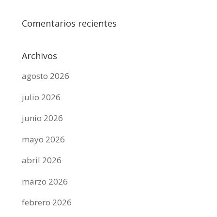
Comentarios recientes
Archivos
agosto 2026
julio 2026
junio 2026
mayo 2026
abril 2026
marzo 2026
febrero 2026