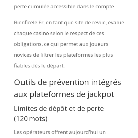
perte cumulée accessible dans le compte.
Bienficele.Fr, en tant que site de revue, évalue
chaque casino selon le respect de ces
obligations, ce qui permet aux joueurs
novices de filtrer les plateformes les plus
fiables dès le départ.
Outils de prévention intégrés
aux plateformes de jackpot
Limites de dépôt et de perte
(120 mots)
Les opérateurs offrent aujourd’hui un