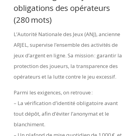
obligations des opérateurs
(280 mots)
L’Autorité Nationale des Jeux (ANJ), ancienne
ARJEL, supervise l’ensemble des activités de
jeux d’argent en ligne. Sa mission : garantir la
protection des joueurs, la transparence des
opérateurs et la lutte contre le jeu excessif.
Parmi les exigences, on retrouve :
– La vérification d’identité obligatoire avant
tout dépôt, afin d’éviter l’anonymat et le
blanchiment.
– Un plafond de mise quotidien de 1 000 €, et