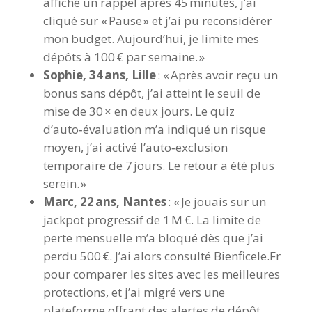
affiché un rappel après 45 minutes, j’ai
cliqué sur « Pause » et j’ai pu reconsidérer
mon budget. Aujourd’hui, je limite mes
dépôts à 100 € par semaine. »
Sophie, 34 ans, Lille
: « Après avoir reçu un
bonus sans dépôt, j’ai atteint le seuil de
mise de 30 × en deux jours. Le quiz
d’auto‑évaluation m’a indiqué un risque
moyen, j’ai activé l’auto‑exclusion
temporaire de 7 jours. Le retour a été plus
serein. »
Marc, 22 ans, Nantes
: « Je jouais sur un
jackpot progressif de 1 M €. La limite de
perte mensuelle m’a bloqué dès que j’ai
perdu 500 €. J’ai alors consulté Bienficele.Fr
pour comparer les sites avec les meilleures
protections, et j’ai migré vers une
plateforme offrant des alertes de dépôt