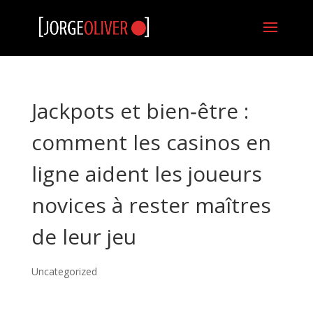
Jackpots et bien‑être :
comment les casinos en
ligne aident les joueurs
novices à rester maîtres
de leur jeu
Uncategorized