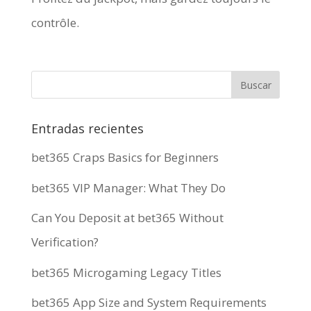
contrôle.
Entradas recientes
bet365 Craps Basics for Beginners
bet365 VIP Manager: What They Do
Can You Deposit at bet365 Without
Verification?
bet365 Microgaming Legacy Titles
bet365 App Size and System Requirements