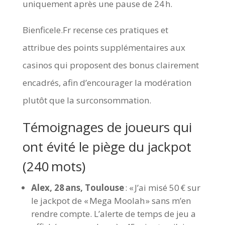
uniquement après une pause de 24 h.
Bienficele.Fr recense ces pratiques et
attribue des points supplémentaires aux
casinos qui proposent des bonus clairement
encadrés, afin d’encourager la modération
plutôt que la surconsommation.
Témoignages de joueurs qui
ont évité le piège du jackpot
(240 mots)
Alex, 28 ans, Toulouse
: « J’ai misé 50 € sur
le jackpot de « Mega Moolah » sans m’en
rendre compte. L’alerte de temps de jeu a