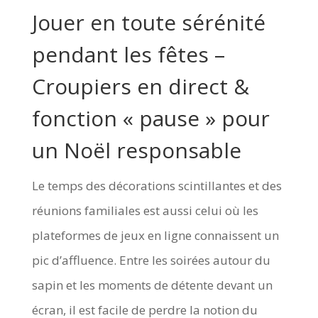
Jouer en toute sérénité
pendant les fêtes –
Croupiers en direct &
fonction « pause » pour
un Noël responsable
Le temps des décorations scintillantes et des
réunions familiales est aussi celui où les
plateformes de jeux en ligne connaissent un
pic d’affluence. Entre les soirées autour du
sapin et les moments de détente devant un
écran, il est facile de perdre la notion du