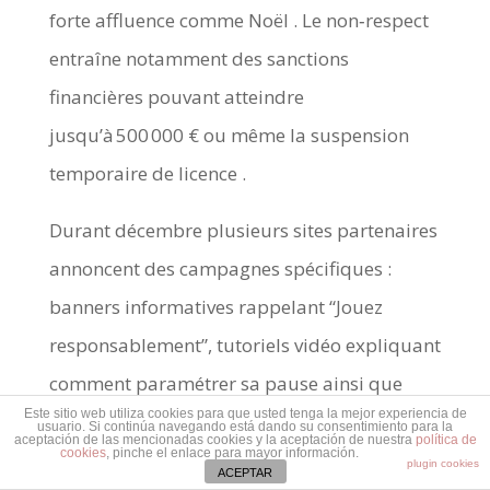
forte affluence comme Noël . Le non‑respect
entraîne notamment des sanctions
financières pouvant atteindre
jusqu’à 500 000 € ou même la suspension
temporaire de licence .
Durant décembre plusieurs sites partenaires
annoncent des campagnes spécifiques :
banners informatives rappelant “Jouez
responsablement”, tutoriels vidéo expliquant
comment paramétrer sa pause ainsi que
Este sitio web utiliza cookies para que usted tenga la mejor experiencia de
bonus conditionnés à l’utilisation effective du
usuario. Si continúa navegando está dando su consentimiento para la
aceptación de las mencionadas cookies y la aceptación de nuestra
política de
cookies
, pinche el enlace para mayor información.
bouton pause – par exemple obtenir un
plugin cookies
ACEPTAR