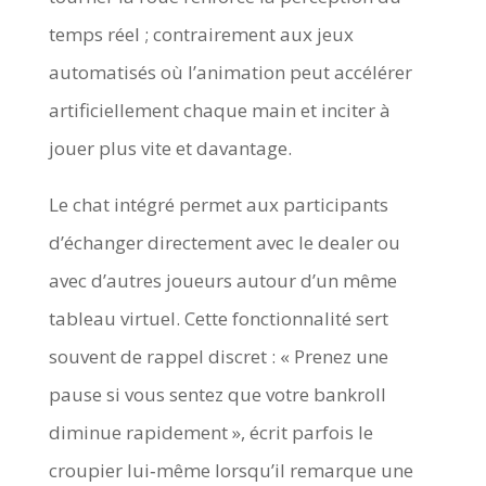
temps réel ; contrairement aux jeux
automatisés où l’animation peut accélérer
artificiellement chaque main et inciter à
jouer plus vite et davantage.
Le chat intégré permet aux participants
d’échanger directement avec le dealer ou
avec d’autres joueurs autour d’un même
tableau virtuel. Cette fonctionnalité sert
souvent de rappel discret : « Prenez une
pause si vous sentez que votre bankroll
diminue rapidement », écrit parfois le
croupier lui‑même lorsqu’il remarque une