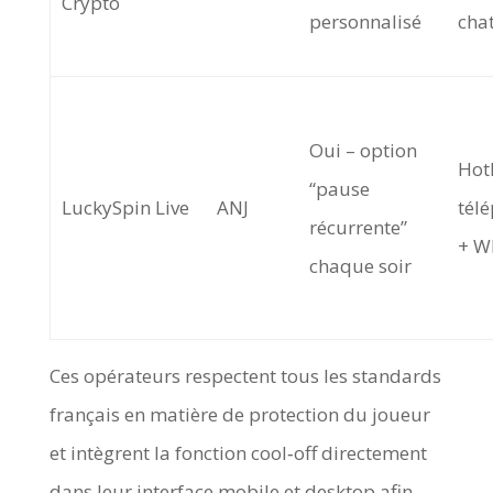
Crypto
personnalisé
cha
Oui – option
Hot
“pause
LuckySpin Live
ANJ
tél
récurrente”
+ W
chaque soir
Ces opérateurs respectent tous les standards
français en matière de protection du joueur
et intègrent la fonction cool‑off directement
dans leur interface mobile et desktop afin