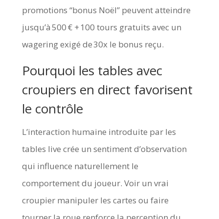
promotions “bonus Noël” peuvent atteindre
jusqu’à 500 € + 100 tours gratuits avec un
wagering exigé de 30x le bonus reçu.
Pourquoi les tables avec
croupiers en direct favorisent
le contrôle
L’interaction humaine introduite par les
tables live crée un sentiment d’observation
qui influence naturellement le
comportement du joueur. Voir un vrai
croupier manipuler les cartes ou faire
tourner la roue renforce la perception du