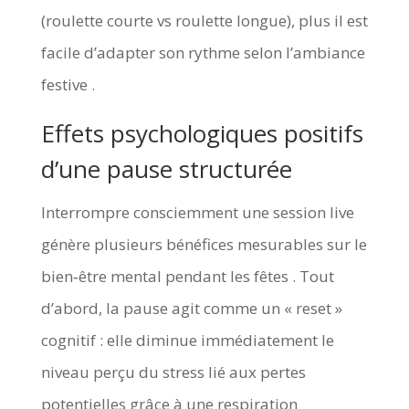
(roulette courte vs roulette longue), plus il est
facile d’adapter son rythme selon l’ambiance
festive .
Effets psychologiques positifs
d’une pause structurée
Interrompre consciemment une session live
génère plusieurs bénéfices mesurables sur le
bien‑être mental pendant les fêtes . Tout
d’abord, la pause agit comme un « reset »
cognitif : elle diminue immédiatement le
niveau perçu du stress lié aux pertes
potentielles grâce à une respiration