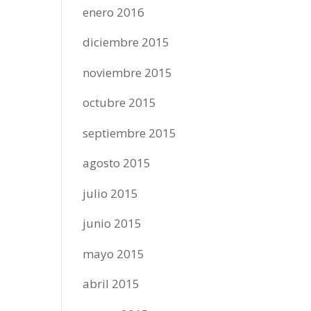
enero 2016
diciembre 2015
noviembre 2015
i
octubre 2015
septiembre 2015
agosto 2015
julio 2015
junio 2015
mayo 2015
abril 2015