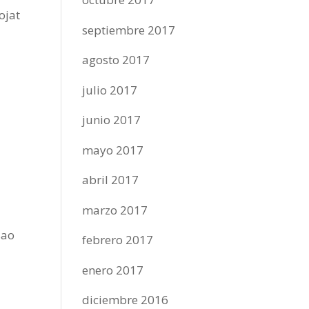
ojat
septiembre 2017
agosto 2017
julio 2017
junio 2017
mayo 2017
abril 2017
marzo 2017
sao
febrero 2017
enero 2017
diciembre 2016