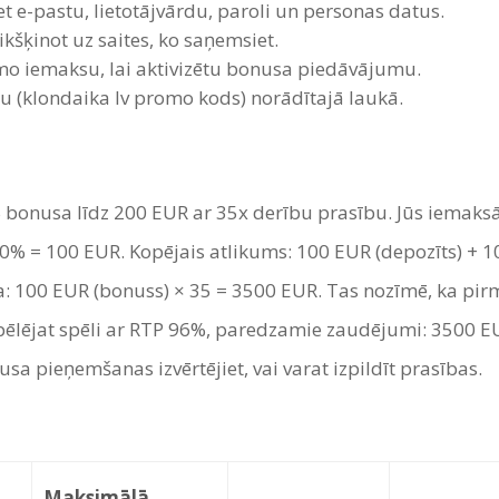
et e-pastu, lietotājvārdu, paroli un personas datus.
ikšķinot uz saites, ko saņemsiet.
irmo iemaksu, lai aktivizētu bonusa piedāvājumu.
u (klondaika lv promo kods) norādītajā laukā.
bonusa līdz 200 EUR ar 35x derību prasību. Jūs iemaksā
 = 100 EUR. Kopējais atlikums: 100 EUR (depozīts) + 1
a: 100 EUR (bonuss) × 35 = 3500 EUR. Tas nozīmē, ka pir
spēlējat spēli ar RTP 96%, paredzamie zaudējumi: 3500 E
sa pieņemšanas izvērtējiet, vai varat izpildīt prasības.
Maksimālā