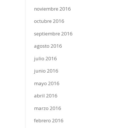
noviembre 2016
octubre 2016
septiembre 2016
agosto 2016
julio 2016
junio 2016
mayo 2016
abril 2016
marzo 2016
febrero 2016