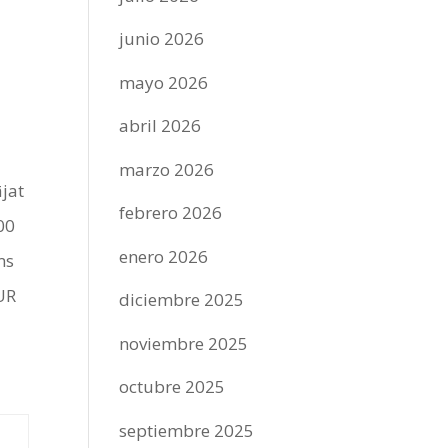
junio 2026
mayo 2026
abril 2026
marzo 2026
jat
febrero 2026
00
enero 2026
ms
UR
diciembre 2025
noviembre 2025
octubre 2025
septiembre 2025