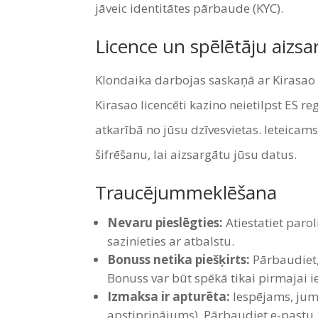
jāveic identitātes pārbaude (KYC).
Licence un spēlētāju aizsa
Klondaika darbojas saskaņā ar Kirasao 
Kirasao licencēti kazino neietilpst ES re
atkarībā no jūsu dzīvesvietas. Ieteicam
šifrēšanu, lai aizsargātu jūsu datus.
Traucējummeklēšana
Nevaru pieslēgties:
Atiestatiet parol
sazinieties ar atbalstu.
Bonuss netika piešķirts:
Pārbaudiet, 
Bonuss var būt spēkā tikai pirmajai 
Izmaksa ir apturēta:
Iespējams, jum
apstiprinājums). Pārbaudiet e-pastu.