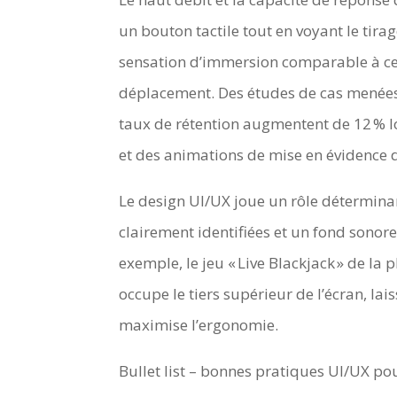
un bouton tactile tout en voyant le tirag
sensation d’immersion comparable à cel
déplacement. Des études de cas menées 
taux de rétention augmentent de 12 % l
et des animations de mise en évidence 
Le design UI/UX joue un rôle déterminan
clairement identifiées et un fond sonore
exemple, le jeu « Live Blackjack » de la
occupe le tiers supérieur de l’écran, lai
maximise l’ergonomie.
Bullet list – bonnes pratiques UI/UX pou