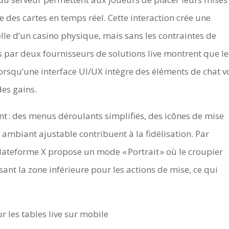
e des cartes en temps réel. Cette interaction crée une
le d’un casino physique, mais sans les contraintes de
par deux fournisseurs de solutions live montrent que le
orsqu’une interface UI/UX intègre des éléments de chat v
des gains.
t : des menus déroulants simplifiés, des icônes de mise
 ambiant ajustable contribuent à la fidélisation. Par
 plateforme X propose un mode « Portrait » où le croupier
ssant la zone inférieure pour les actions de mise, ce qui
r les tables live sur mobile