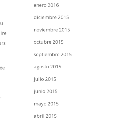
enero 2016
diciembre 2015
du
noviembre 2015
ire
octubre 2015
urs
septiembre 2015
agosto 2015
sée
julio 2015
junio 2015
e
mayo 2015
abril 2015