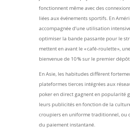
fonctionnent même avec des connexions
liées aux événements sportifs. En Amér
accompagnée d’une utilisation intensiv
optimiser la bande passante pour le s
mettent en avant le « café‑roulette », u
bienvenue de 10 % sur le premier dépôt
En Asie, les habitudes diffèrent forteme
plateformes tierces intégrées aux réseau
poker en direct gagnent en popularité g
leurs publicités en fonction de la cultu
croupiers en uniforme traditionnel, ou 
du paiement instantané.