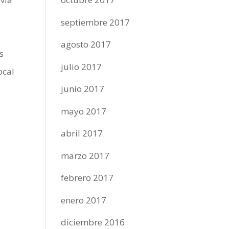
septiembre 2017
agosto 2017
s
julio 2017
ocal
junio 2017
mayo 2017
abril 2017
marzo 2017
febrero 2017
enero 2017
diciembre 2016