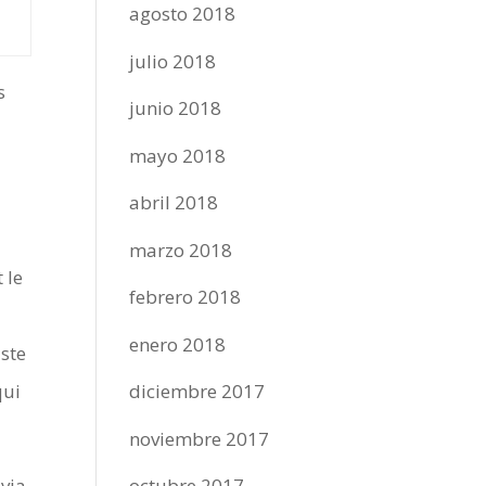
agosto 2018
julio 2018
s
junio 2018
mayo 2018
abril 2018
marzo 2018
 le
febrero 2018
enero 2018
uste
qui
diciembre 2017
noviembre 2017
 via
octubre 2017