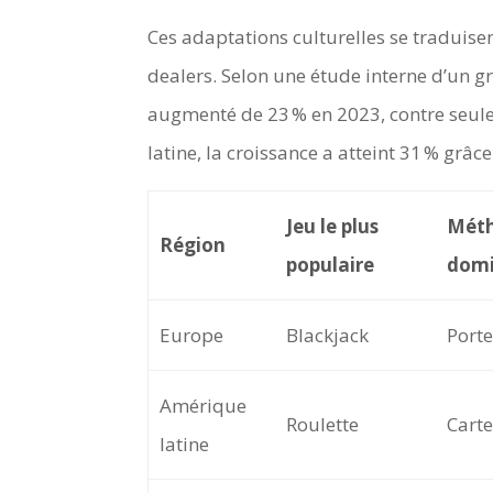
Ces adaptations culturelles se traduisen
dealers. Selon une étude interne d’un 
augmenté de 23 % en 2023, contre seule
latine, la croissance a atteint 31 % grâ
Jeu le plus
Méth
Région
populaire
dom
Europe
Blackjack
Porte
Amérique
Roulette
Carte
latine