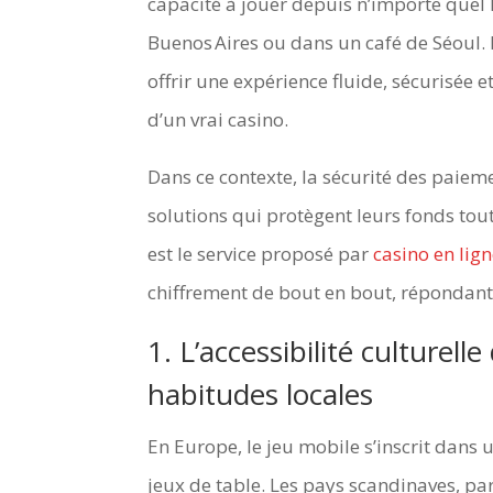
capacité à jouer depuis n’importe quel l
Buenos Aires ou dans un café de Séoul.
offrir une expérience fluide, sécurisée e
d’un vrai casino.
Dans ce contexte, la sécurité des paieme
solutions qui protègent leurs fonds to
est le service proposé par
casino en lign
chiffrement de bout en bout, répondant
1. L’accessibilité culturell
habitudes locales
En Europe, le jeu mobile s’inscrit dans 
jeux de table. Les pays scandinaves, par