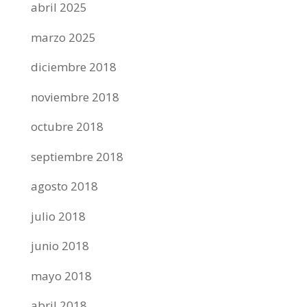
abril 2025
marzo 2025
diciembre 2018
noviembre 2018
octubre 2018
septiembre 2018
agosto 2018
julio 2018
junio 2018
mayo 2018
abril 2018