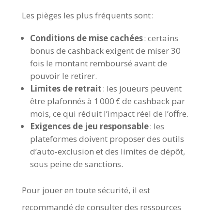
Les pièges les plus fréquents sont :
Conditions de mise cachées
: certains
bonus de cashback exigent de miser 30
fois le montant remboursé avant de
pouvoir le retirer.
Limites de retrait
: les joueurs peuvent
être plafonnés à 1 000 € de cashback par
mois, ce qui réduit l’impact réel de l’offre.
Exigences de jeu responsable
: les
plateformes doivent proposer des outils
d’auto‑exclusion et des limites de dépôt,
sous peine de sanctions.
Pour jouer en toute sécurité, il est
recommandé de consulter des ressources