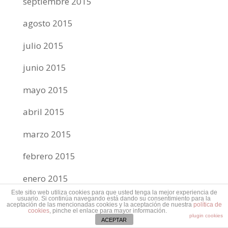
septiembre 2015
agosto 2015
julio 2015
junio 2015
mayo 2015
abril 2015
marzo 2015
febrero 2015
enero 2015
Este sitio web utiliza cookies para que usted tenga la mejor experiencia de
usuario. Si continúa navegando está dando su consentimiento para la
aceptación de las mencionadas cookies y la aceptación de nuestra
política de
Categorías
cookies
, pinche el enlace para mayor información.
plugin cookies
ACEPTAR