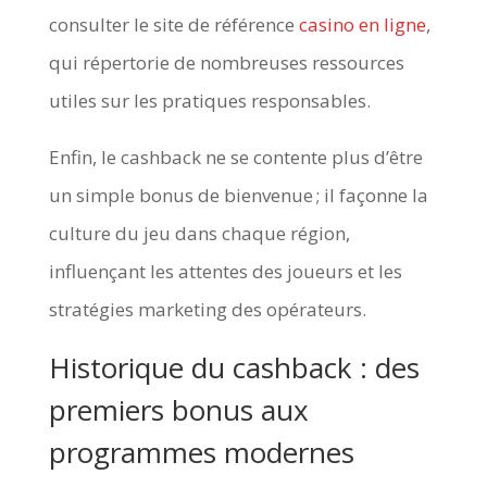
consulter le site de référence
casino en ligne
,
qui répertorie de nombreuses ressources
utiles sur les pratiques responsables.
Enfin, le cashback ne se contente plus d’être
un simple bonus de bienvenue ; il façonne la
culture du jeu dans chaque région,
influençant les attentes des joueurs et les
stratégies marketing des opérateurs.
Historique du cashback : des
premiers bonus aux
programmes modernes