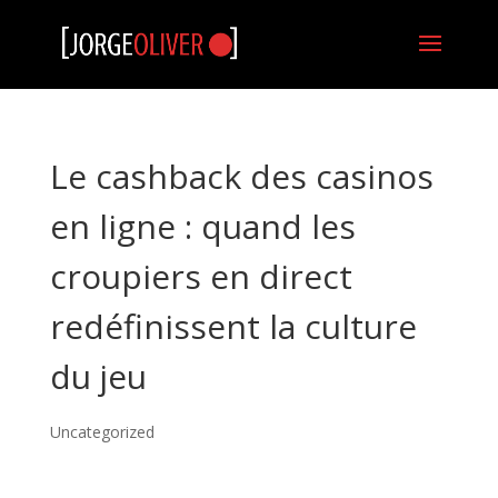
Le cashback des casinos
en ligne : quand les
croupiers en direct
redéfinissent la culture
du jeu
Uncategorized