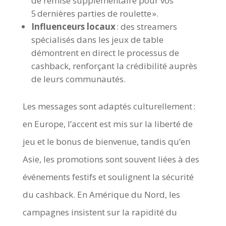
de remise supplémentaire pour vos
5 dernières parties de roulette ».
Influenceurs locaux
: des streamers
spécialisés dans les jeux de table
démontrent en direct le processus de
cashback, renforçant la crédibilité auprès
de leurs communautés.
Les messages sont adaptés culturellement :
en Europe, l’accent est mis sur la liberté de
jeu et le bonus de bienvenue, tandis qu’en
Asie, les promotions sont souvent liées à des
événements festifs et soulignent la sécurité
du cashback. En Amérique du Nord, les
campagnes insistent sur la rapidité du