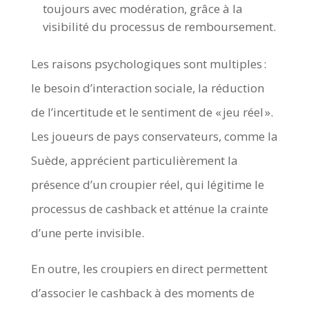
toujours avec modération, grâce à la
visibilité du processus de remboursement.
Les raisons psychologiques sont multiples :
le besoin d’interaction sociale, la réduction
de l’incertitude et le sentiment de « jeu réel ».
Les joueurs de pays conservateurs, comme la
Suède, apprécient particulièrement la
présence d’un croupier réel, qui légitime le
processus de cashback et atténue la crainte
d’une perte invisible.
En outre, les croupiers en direct permettent
d’associer le cashback à des moments de