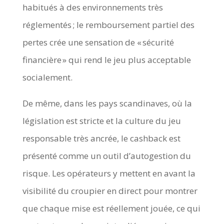
habitués à des environnements très
réglementés ; le remboursement partiel des
pertes crée une sensation de « sécurité
financière » qui rend le jeu plus acceptable
socialement.
De même, dans les pays scandinaves, où la
législation est stricte et la culture du jeu
responsable très ancrée, le cashback est
présenté comme un outil d’autogestion du
risque. Les opérateurs y mettent en avant la
visibilité du croupier en direct pour montrer
que chaque mise est réellement jouée, ce qui