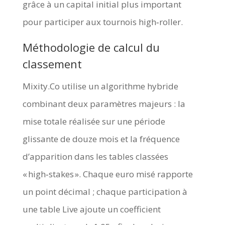
grâce à un capital initial plus important
pour participer aux tournois high‑roller.
Méthodologie de calcul du
classement
Mixity.Co utilise un algorithme hybride
combinant deux paramètres majeurs : la
mise totale réalisée sur une période
glissante de douze mois et la fréquence
d’apparition dans les tables classées
« high‑stakes ». Chaque euro misé rapporte
un point décimal ; chaque participation à
une table Live ajoute un coefficient