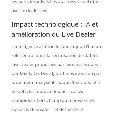
les paris impulsifs liés au stress visuel direct
avec le dealer live.
Impact technologique : IA et
amélioration du Live Dealer
L’intelligence artificielle joue aujourd’hui un
rôle central dans la sécurisation des tables
Live Dealer proposées par les sites évalués
par Mixity.Co. Des algorithmes de vision par
ordinateur analysent chaque flux vidéo afin
de détecter toute anomalie – cartes
manipulées hors champ ou mouvements
suspects du dealer – et déclenchent