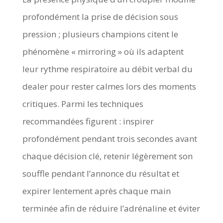
profondément la prise de décision sous
pression ; plusieurs champions citent le
phénomène « mirroring » où ils adaptent
leur rythme respiratoire au débit verbal du
dealer pour rester calmes lors des moments
critiques. Parmi les techniques
recommandées figurent : inspirer
profondément pendant trois secondes avant
chaque décision clé, retenir légèrement son
souffle pendant l’annonce du résultat et
expirer lentement après chaque main
terminée afin de réduire l’adrénaline et éviter