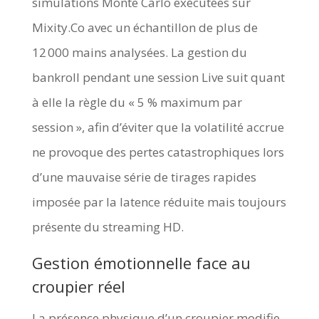
simulations Monte Carlo exécutées sur
Mixity.Co avec un échantillon de plus de
12 000 mains analysées. La gestion du
bankroll pendant une session Live suit quant
à elle la règle du « 5 % maximum par
session », afin d’éviter que la volatilité accrue
ne provoque des pertes catastrophiques lors
d’une mauvaise série de tirages rapides
imposée par la latence réduite mais toujours
présente du streaming HD.
Gestion émotionnelle face au
croupier réel
La présence physique d’un croupier modifie