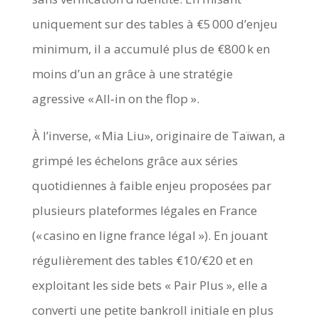
uniquement sur des tables à €5 000 d’enjeu
minimum, il a accumulé plus de €800 k en
moins d’un an grâce à une stratégie
agressive « All‑in on the flop ».
À l’inverse, « Mia Liu», originaire de Taïwan, a
grimpé les échelons grâce aux séries
quotidiennes à faible enjeu proposées par
plusieurs plateformes légales en France
(« casino en ligne france légal »). En jouant
régulièrement des tables €10/€20 et en
exploitant les side bets « Pair Plus », elle a
converti une petite bankroll initiale en plus