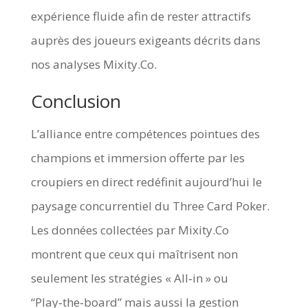
expérience fluide afin de rester attractifs
auprès des joueurs exigeants décrits dans
nos analyses Mixity.Co.
Conclusion
L’alliance entre compétences pointues des
champions et immersion offerte par les
croupiers en direct redéfinit aujourd’hui le
paysage concurrentiel du Three Card Poker.
Les données collectées par Mixity.Co
montrent que ceux qui maîtrisent non
seulement les stratégies « All‑in » ou
“Play‑the‑board” mais aussi la gestion