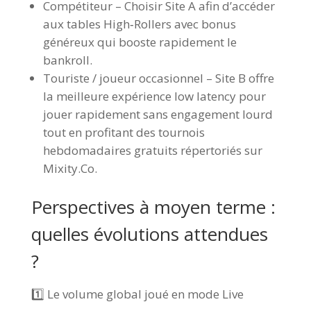
Compétiteur – Choisir Site A afin d’accéder
aux tables High‑Rollers avec bonus
généreux qui booste rapidement le
bankroll.
Touriste / joueur occasionnel – Site B offre
la meilleure expérience low latency pour
jouer rapidement sans engagement lourd
tout en profitant des tournois
hebdomadaires gratuits répertoriés sur
Mixity.Co.
Perspectives à moyen terme :
quelles évolutions attendues
?
1️⃣ Le volume global joué en mode Live