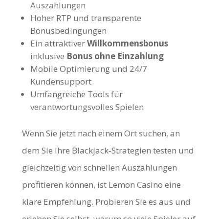
Auszahlungen
Hoher RTP und transparente
Bonusbedingungen
Ein attraktiver
Willkommensbonus
inklusive
Bonus ohne Einzahlung
Mobile Optimierung und 24/7
Kundensupport
Umfangreiche Tools für
verantwortungsvolles Spielen
Wenn Sie jetzt nach einem Ort suchen, an
dem Sie Ihre Blackjack‑Strategien testen und
gleichzeitig von schnellen Auszahlungen
profitieren können, ist Lemon Casino eine
klare Empfehlung. Probieren Sie es aus und
erleben Sie selbst, warum so viele Spieler auf