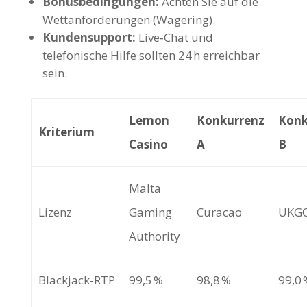
Bonusbedingungen:
Achten Sie auf die
Wettanforderungen (Wagering).
Kundensupport:
Live‑Chat und
telefonische Hilfe sollten 24 h erreichbar
sein.
Lemon
Konkurrenz
Konk
Kriterium
Casino
A
B
Malta
Lizenz
Gaming
Curacao
UKG
Authority
Blackjack‑RTP
99,5 %
98,8 %
99,0 