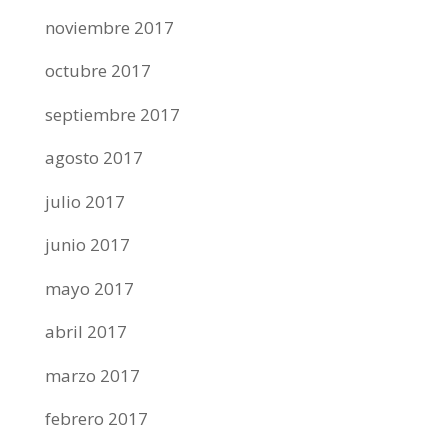
noviembre 2017
octubre 2017
septiembre 2017
agosto 2017
julio 2017
junio 2017
mayo 2017
abril 2017
marzo 2017
febrero 2017