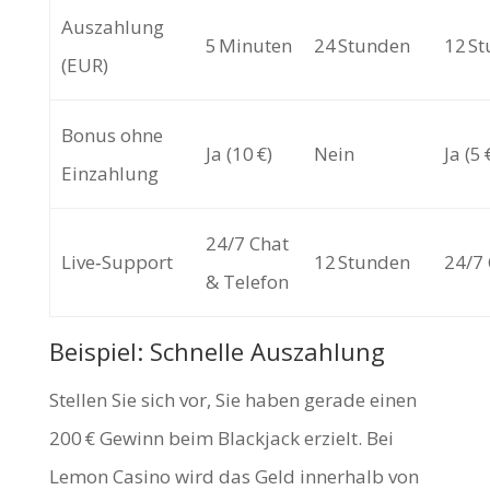
Auszahlung
5 Minuten
24 Stunden
12 S
(EUR)
Bonus ohne
Ja (10 €)
Nein
Ja (5 
Einzahlung
24/7 Chat
Live‑Support
12 Stunden
24/7 
& Telefon
Beispiel: Schnelle Auszahlung
Stellen Sie sich vor, Sie haben gerade einen
200 € Gewinn beim Blackjack erzielt. Bei
Lemon Casino wird das Geld innerhalb von