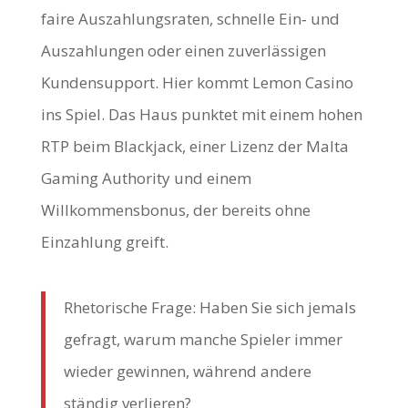
faire Auszahlungsraten, schnelle Ein‑ und
Auszahlungen oder einen zuverlässigen
Kundensupport. Hier kommt Lemon Casino
ins Spiel. Das Haus punktet mit einem hohen
RTP beim Blackjack, einer Lizenz der Malta
Gaming Authority und einem
Willkommensbonus, der bereits ohne
Einzahlung greift.
Rhetorische Frage: Haben Sie sich jemals
gefragt, warum manche Spieler immer
wieder gewinnen, während andere
ständig verlieren?