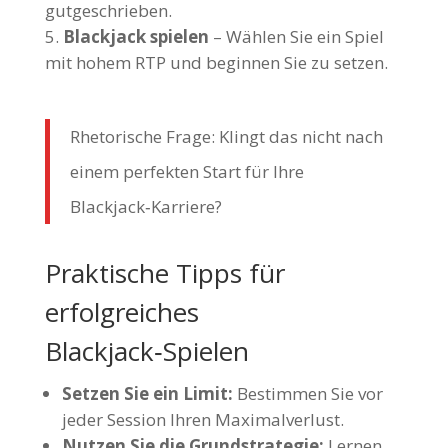
gutgeschrieben.
Blackjack spielen
– Wählen Sie ein Spiel
mit hohem RTP und beginnen Sie zu setzen.
Rhetorische Frage: Klingt das nicht nach
einem perfekten Start für Ihre
Blackjack‑Karriere?
Praktische Tipps für
erfolgreiches
Blackjack‑Spielen
Setzen Sie ein Limit:
Bestimmen Sie vor
jeder Session Ihren Maximalverlust.
Nutzen Sie die Grundstrategie:
Lernen