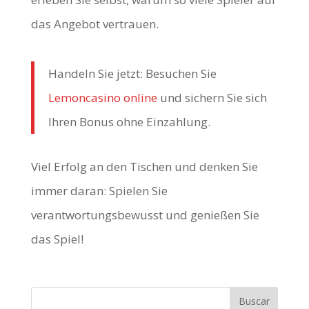
das Angebot vertrauen.
Handeln Sie jetzt: Besuchen Sie
Lemoncasino online
und sichern Sie sich
Ihren Bonus ohne Einzahlung.
Viel Erfolg an den Tischen und denken Sie
immer daran: Spielen Sie
verantwortungsbewusst und genießen Sie
das Spiel!