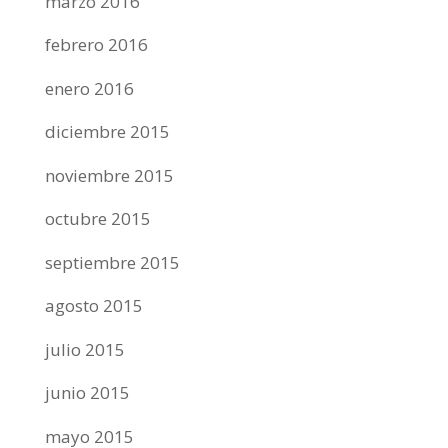
marzo 2016
febrero 2016
enero 2016
diciembre 2015
noviembre 2015
octubre 2015
septiembre 2015
agosto 2015
julio 2015
junio 2015
mayo 2015