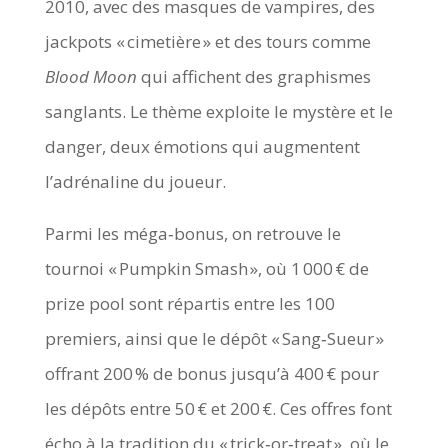
2010, avec des masques de vampires, des
jackpots « cimetière » et des tours comme
Blood Moon
qui affichent des graphismes
sanglants. Le thème exploite le mystère et le
danger, deux émotions qui augmentent
l’adrénaline du joueur.
Parmi les méga‑bonus, on retrouve le
tournoi « Pumpkin Smash », où 1 000 € de
prize pool sont répartis entre les 100
premiers, ainsi que le dépôt « Sang‑Sueur »
offrant 200 % de bonus jusqu’à 400 € pour
les dépôts entre 50 € et 200 €. Ces offres font
écho à la tradition du « trick‑or‑treat », où le