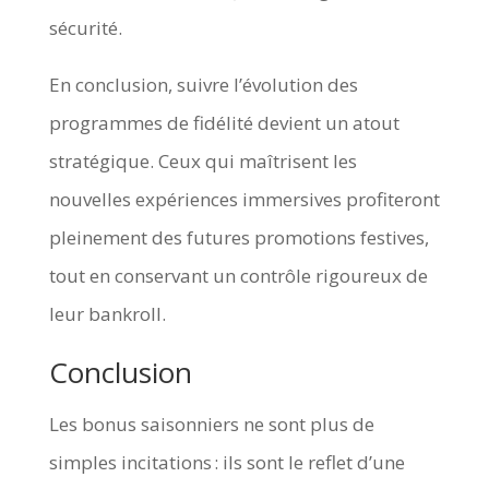
sécurité.
En conclusion, suivre l’évolution des
programmes de fidélité devient un atout
stratégique. Ceux qui maîtrisent les
nouvelles expériences immersives profiteront
pleinement des futures promotions festives,
tout en conservant un contrôle rigoureux de
leur bankroll.
Conclusion
Les bonus saisonniers ne sont plus de
simples incitations : ils sont le reflet d’une