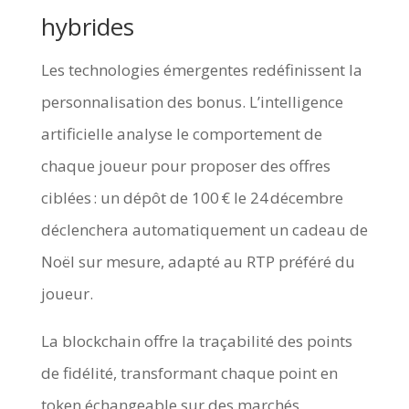
hybrides
Les technologies émergentes redéfinissent la
personnalisation des bonus. L’intelligence
artificielle analyse le comportement de
chaque joueur pour proposer des offres
ciblées : un dépôt de 100 € le 24 décembre
déclenchera automatiquement un cadeau de
Noël sur mesure, adapté au RTP préféré du
joueur.
La blockchain offre la traçabilité des points
de fidélité, transformant chaque point en
token échangeable sur des marchés