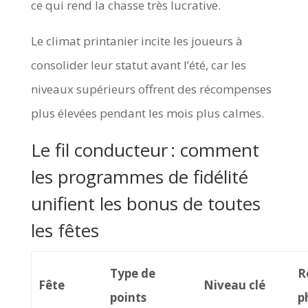
ce qui rend la chasse très lucrative.
Le climat printanier incite les joueurs à
consolider leur statut avant l’été, car les
niveaux supérieurs offrent des récompenses
plus élevées pendant les mois plus calmes.
Le fil conducteur : comment
les programmes de fidélité
unifient les bonus de toutes
les fêtes
Type de
R
Fête
Niveau clé
points
p