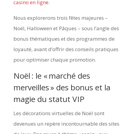
casino en ligne
.
Nous explorerons trois fêtes majeures –
Noël, Halloween et Pâques – sous l’angle des
bonus thématiques et des programmes de
loyauté, avant d’offrir des conseils pratiques
pour optimiser chaque promotion.
Noël : le « marché des
merveilles » des bonus et la
magie du statut VIP
Les décorations virtuelles de Noël sont
devenues un repère incontournable des sites