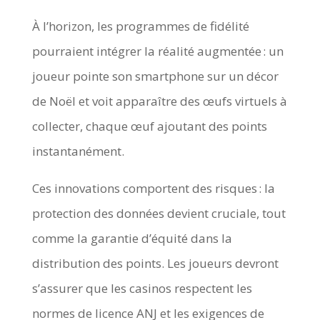
À l’horizon, les programmes de fidélité
pourraient intégrer la réalité augmentée : un
joueur pointe son smartphone sur un décor
de Noël et voit apparaître des œufs virtuels à
collecter, chaque œuf ajoutant des points
instantanément.
Ces innovations comportent des risques : la
protection des données devient cruciale, tout
comme la garantie d’équité dans la
distribution des points. Les joueurs devront
s’assurer que les casinos respectent les
normes de licence ANJ et les exigences de