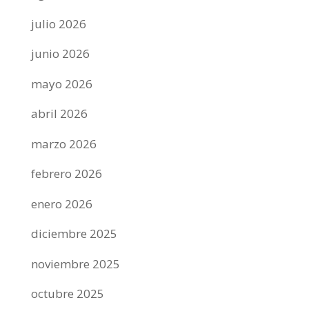
julio 2026
junio 2026
mayo 2026
abril 2026
marzo 2026
febrero 2026
enero 2026
diciembre 2025
noviembre 2025
octubre 2025