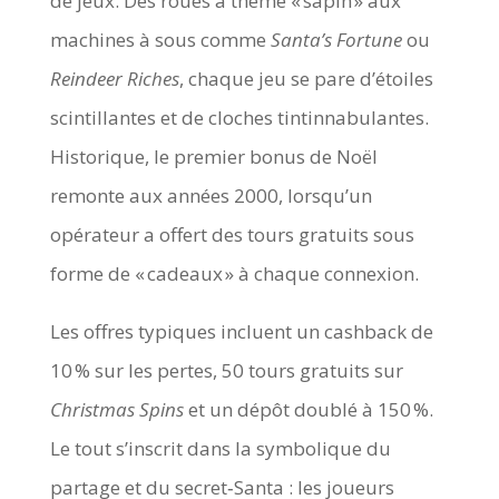
de jeux. Des roues à thème « sapin » aux
machines à sous comme
Santa’s Fortune
ou
Reindeer Riches
, chaque jeu se pare d’étoiles
scintillantes et de cloches tintinnabulantes.
Historique, le premier bonus de Noël
remonte aux années 2000, lorsqu’un
opérateur a offert des tours gratuits sous
forme de « cadeaux » à chaque connexion.
Les offres typiques incluent un cashback de
10 % sur les pertes, 50 tours gratuits sur
Christmas Spins
et un dépôt doublé à 150 %.
Le tout s’inscrit dans la symbolique du
partage et du secret‑Santa : les joueurs