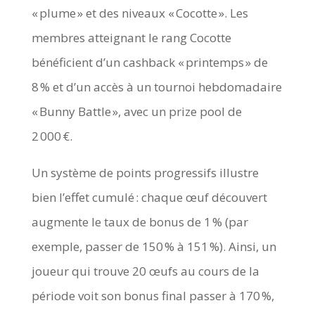
« plume » et des niveaux « Cocotte ». Les
membres atteignant le rang Cocotte
bénéficient d’un cashback « printemps » de
8 % et d’un accès à un tournoi hebdomadaire
« Bunny Battle », avec un prize pool de
2 000 €.
Un système de points progressifs illustre
bien l’effet cumulé : chaque œuf découvert
augmente le taux de bonus de 1 % (par
exemple, passer de 150 % à 151 %). Ainsi, un
joueur qui trouve 20 œufs au cours de la
période voit son bonus final passer à 170 %,