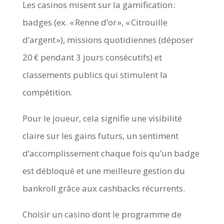
Les casinos misent sur la gamification :
badges (ex. « Renne d’or », « Citrouille
d’argent »), missions quotidiennes (déposer
20 € pendant 3 jours consécutifs) et
classements publics qui stimulent la
compétition.
Pour le joueur, cela signifie une visibilité
claire sur les gains futurs, un sentiment
d’accomplissement chaque fois qu’un badge
est débloqué et une meilleure gestion du
bankroll grâce aux cashbacks récurrents.
Choisir un casino dont le programme de