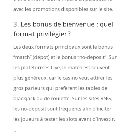
avec les promotions disponibles sur le site.
3. Les bonus de bienvenue : quel
format privilégier ?
Les deux formats principaux sont le bonus
“match” (dépot) et le bonus “no‑deposit”. Sur
les plateformes Live, le match est souvent
plus généreux, car le casino veut attirer les
gros parieurs qui préfèrent les tables de
blackjack ou de roulette. Sur les sites RNG,
les no‑deposit sont fréquents afin d’inciter
les joueurs à tester les slots avant d’investir.