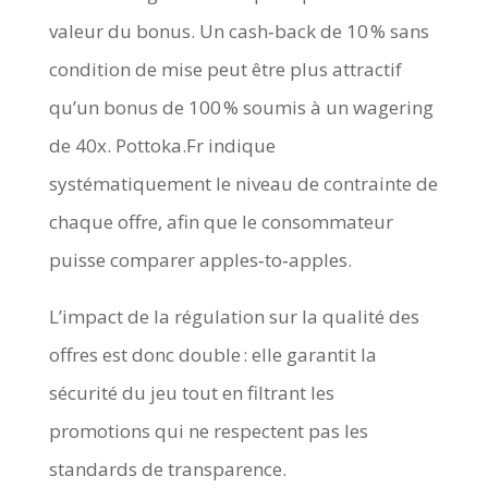
valeur du bonus. Un cash‑back de 10 % sans
condition de mise peut être plus attractif
qu’un bonus de 100 % soumis à un wagering
de 40x. Pottoka.Fr indique
systématiquement le niveau de contrainte de
chaque offre, afin que le consommateur
puisse comparer apples‑to‑apples.
L’impact de la régulation sur la qualité des
offres est donc double : elle garantit la
sécurité du jeu tout en filtrant les
promotions qui ne respectent pas les
standards de transparence.