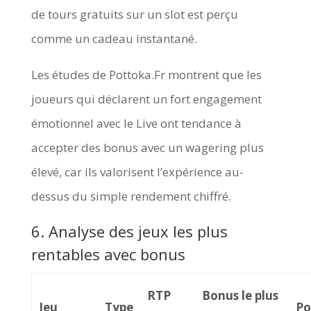
de tours gratuits sur un slot est perçu
comme un cadeau instantané.
Les études de Pottoka.Fr montrent que les
joueurs qui déclarent un fort engagement
émotionnel avec le Live ont tendance à
accepter des bonus avec un wagering plus
élevé, car ils valorisent l’expérience au-
dessus du simple rendement chiffré.
6. Analyse des jeux les plus
rentables avec bonus
RTP
Bonus le plus
Jeu
Type
Po