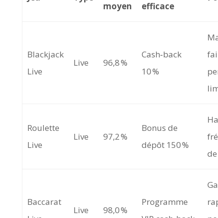
moyen
efficace
Ma
Blackjack
Cash‑back
fai
Live
96,8 %
Live
10 %
pe
li
Ha
Roulette
Bonus de
Live
97,2 %
fr
Live
dépôt 150 %
de
Ga
Baccarat
Programme
ra
Live
98,0 %