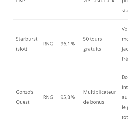
Live
VIP cash‑back
po
st
Vol
Starburst
50 tours
mo
RNG
96,1 %
(slot)
gratuits
ja
fr
Bo
in
Gonzo’s
Multiplicateur
RNG
95,8 %
au
Quest
de bonus
le
tot