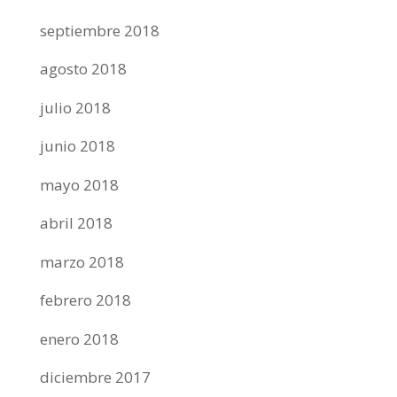
septiembre 2018
agosto 2018
julio 2018
junio 2018
mayo 2018
abril 2018
marzo 2018
febrero 2018
enero 2018
diciembre 2017