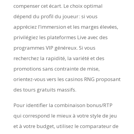
compenser cet écart. Le choix optimal
dépend du profil du joueur : si vous
appréciez l’immersion et les marges élevées,
privilégiez les plateformes Live avec des
programmes VIP généreux. Si vous
recherchez la rapidité, la variété et des
promotions sans contrainte de mise,
orientez‑vous vers les casinos RNG proposant
des tours gratuits massifs.
Pour identifier la combinaison bonus/RTP
qui correspond le mieux à votre style de jeu
et à votre budget, utilisez le comparateur de