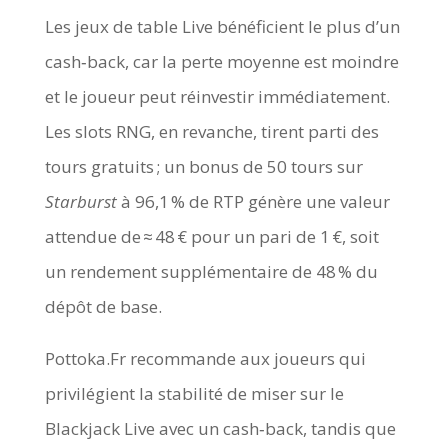
Les jeux de table Live bénéficient le plus d’un
cash‑back, car la perte moyenne est moindre
et le joueur peut réinvestir immédiatement.
Les slots RNG, en revanche, tirent parti des
tours gratuits ; un bonus de 50 tours sur
Starburst
à 96,1 % de RTP génère une valeur
attendue de ≈ 48 € pour un pari de 1 €, soit
un rendement supplémentaire de 48 % du
dépôt de base.
Pottoka.Fr recommande aux joueurs qui
privilégient la stabilité de miser sur le
Blackjack Live avec un cash‑back, tandis que