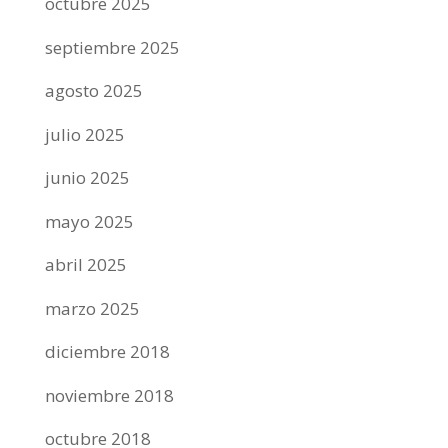
octubre 2025
septiembre 2025
agosto 2025
julio 2025
junio 2025
mayo 2025
abril 2025
marzo 2025
diciembre 2018
noviembre 2018
octubre 2018