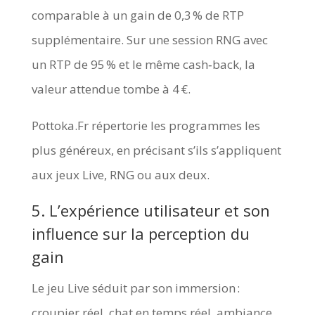
comparable à un gain de 0,3 % de RTP
supplémentaire. Sur une session RNG avec
un RTP de 95 % et le même cash‑back, la
valeur attendue tombe à 4 €.
Pottoka.Fr répertorie les programmes les
plus généreux, en précisant s’ils s’appliquent
aux jeux Live, RNG ou aux deux.
5. L’expérience utilisateur et son
influence sur la perception du
gain
Le jeu Live séduit par son immersion :
croupier réel, chat en temps réel, ambiance