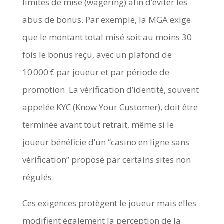
limites de mise (wagering) afin d’éviter les
abus de bonus. Par exemple, la MGA exige
que le montant total misé soit au moins 30
fois le bonus reçu, avec un plafond de
10 000 € par joueur et par période de
promotion. La vérification d’identité, souvent
appelée KYC (Know Your Customer), doit être
terminée avant tout retrait, même si le
joueur bénéficie d’un “casino en ligne sans
vérification” proposé par certains sites non
régulés.
Ces exigences protègent le joueur mais elles
modifient également la perception de la