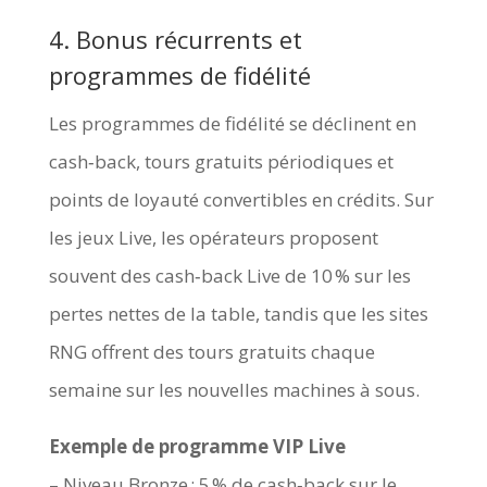
4. Bonus récurrents et
programmes de fidélité
Les programmes de fidélité se déclinent en
cash‑back, tours gratuits périodiques et
points de loyauté convertibles en crédits. Sur
les jeux Live, les opérateurs proposent
souvent des cash‑back Live de 10 % sur les
pertes nettes de la table, tandis que les sites
RNG offrent des tours gratuits chaque
semaine sur les nouvelles machines à sous.
Exemple de programme VIP Live
– Niveau Bronze : 5 % de cash‑back sur le