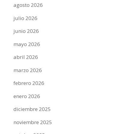
agosto 2026
julio 2026
junio 2026
mayo 2026
abril 2026
marzo 2026
febrero 2026
enero 2026
diciembre 2025
noviembre 2025